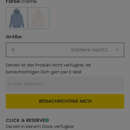
Farbe
:
creme
auswählen
hellblau
hellblau
creme
(Diese Option ist zurzeit nicht verfügbar.)
Größe
:
auswählen
S
Erinnere mich!
Derzeit ist das Produkt nicht verfügbar, wir
benachrichtigen Dich gern per E-Mail
BENACHRICHTIGE MICH
CLICK & RESERVE
Derzeit in keinem Store verfügbar