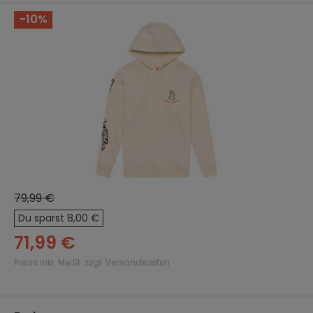
-10%
Bildergalerie überspringen
79,99 €
Du sparst 8,00 €
71,99 €
Preise inkl. MwSt. zzgl. Versandkosten