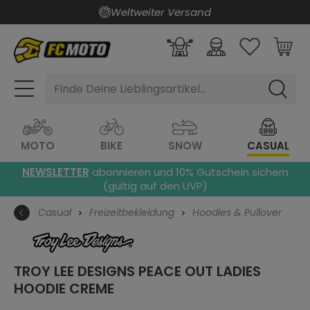
Weltweiter Versand
alt springen
Finde Deine Lieblingsartikel...
MOTO
BIKE
SNOW
CASUAL
NEWSLETTER
abonnieren und 10% Gutschein sichern
(gültig auf den UVP)
Casual
Freizeitbekleidung
Hoodies & Pullover
TROY LEE DESIGNS PEACE OUT LADIES
HOODIE
CREME