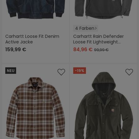
4 Farben
Carhartt Loose Fit Denim
Carhartt Rain Defender
Active Jacke
Loose Fit Lightweight
Packable Jacke
159,99 €
84,96 €
99,99 €
NEU
-19%