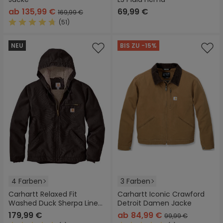
ab
135,99 €
69,99 €
169,99 €
(51)
Durchschnittliche Bewertung von 4.8 von 5 Sternen
NEU
BIS ZU -15%
4 Farben
3 Farben
Carhartt Relaxed Fit
Carhartt Iconic Crawford
Washed Duck Sherpa Lined
Detroit Damen Jacke
Jacke
179,99 €
ab
84,99 €
99,99 €