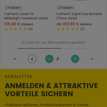
2 Farben
2 Farben
Carhartt Loose Fit
Carhartt Super Dux Bonded
Midweight Insulated Jacke
Chore Jacke
125,99 €
ab
153,99 €
179,99 €
219,99 €
(4)
(3)
Durchschnittliche Bewertung von 5 von 5 Sternen
Durchschnittliche Bewertung
Du hast 60 von 99 Produkten gesehen
1
2
Seite
Seite
NEWSLETTER
ANMELDEN & ATTRAKTIVE
VORTEILE SICHERN
• Exklusive Aktionen, Produktneuheiten & Trends