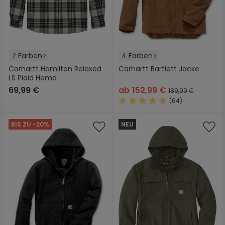
7 Farben
4 Farben
Carhartt Hamilton Relaxed
Carhartt Bartlett Jacke
LS Plaid Hemd
69,99 €
ab
152,99 €
189,99 €
(64)
Durchschnittliche Bewertung
BIS ZU -20%
NEU