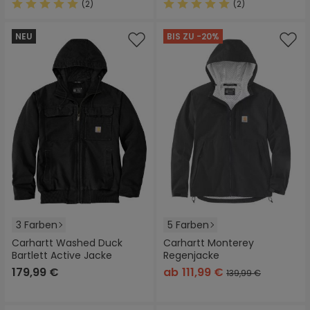
(2)
(2)
Durchschnittliche Bewertung von 5 von 5 Sternen
Durchschnittliche Bewertung
NEU
BIS ZU -20%
3 Farben
5 Farben
Carhartt Washed Duck
Carhartt Monterey
Bartlett Active Jacke
Regenjacke
179,99 €
ab
111,99 €
139,99 €