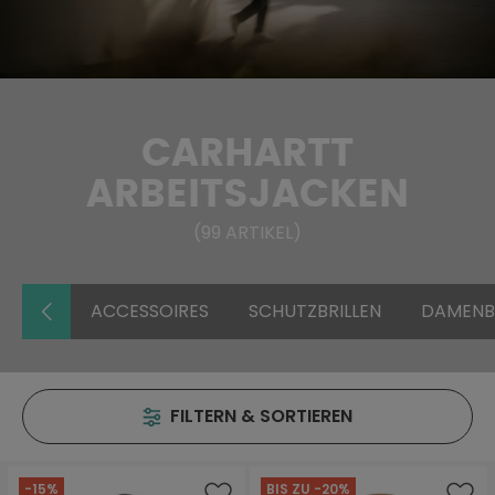
CARHARTT
ARBEITSJACKEN
(
99
ARTIKEL
)
ACCESSOIRES
SCHUTZBRILLEN
DAMENB
FILTERN & SORTIEREN
-15%
BIS ZU -20%