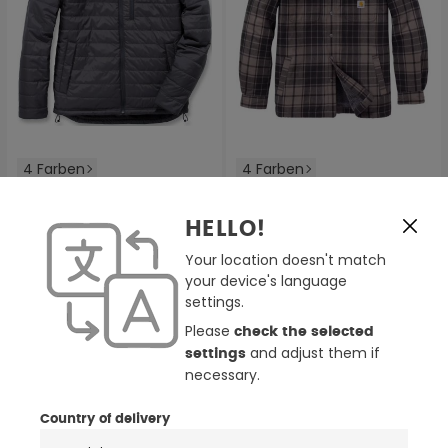
4 Farben
4 Farben
Carhartt Gilliam Jacke
Carhartt Hubbard Plaid Shirt
Jacke
HELLO!
80,49 €
129,99 €
114,99 €
(6)
Your location doesn't match
your device's language
Durchschnittliche Bewertung von 3.8 von 5 Sternen
settings.
BIS ZU -15%
NEU
Please
check the selected
and adjust them if
settings
necessary.
Country of delivery