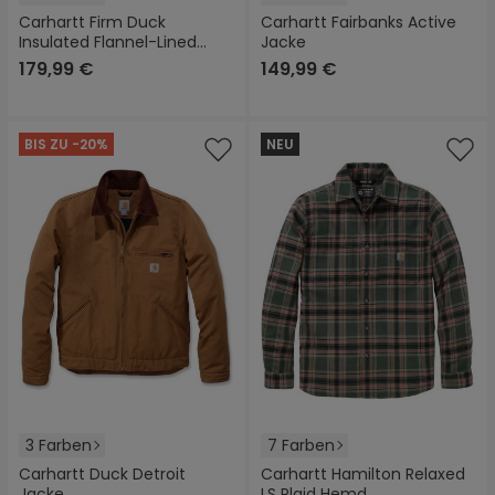
Carhartt Firm Duck
Carhartt Fairbanks Active
Insulated Flannel-Lined
Jacke
Active Textil Jacke
179,99 €
149,99 €
BIS ZU -20%
NEU
3 Farben
7 Farben
Carhartt Duck Detroit
Carhartt Hamilton Relaxed
Jacke
LS Plaid Hemd