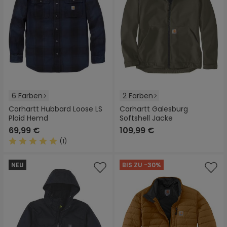
6 Farben
2 Farben
Carhartt Hubbard Loose LS
Carhartt Galesburg
Plaid Hemd
Softshell Jacke
69,99 €
109,99 €
(1)
Durchschnittliche Bewertung von 5 von 5 Sternen
NEU
BIS ZU -30%