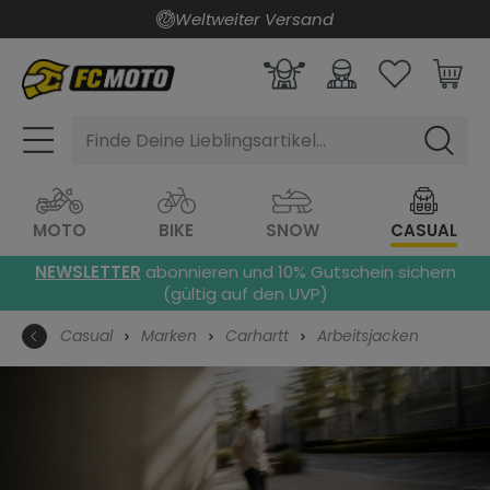
Weltweiter Versand
alt springen
Finde Deine Lieblingsartikel...
MOTO
BIKE
SNOW
CASUAL
NEWSLETTER
abonnieren und 10% Gutschein sichern
(gültig auf den UVP)
Casual
Marken
Carhartt
Arbeitsjacken