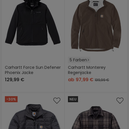
5 Farben
Carhartt Force Sun Defener
Carhartt Monterey
Phoenix Jacke
Regenjacke
129,99 €
ab
97,99 €
139,99 €
-30%
NEU