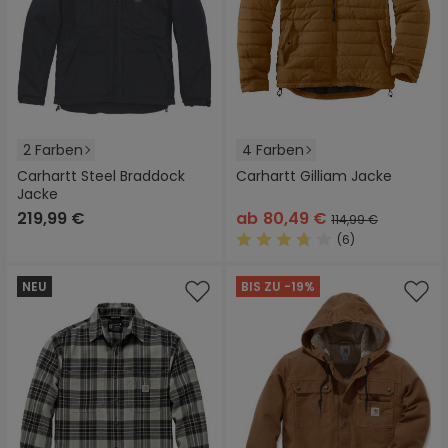
2 Farben
4 Farben
Carhartt Steel Braddock
Carhartt Gilliam Jacke
Jacke
219,99 €
ab
80,49 €
114,99 €
(6)
Durchschnittliche Bewertung
NEU
BIS ZU -19%