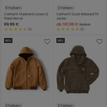
6 Farben
2 Farben
Carhartt Hubbard Loose LS
Carhartt Duck Relaxed Fit
Plaid Hemd
Jacke
69,99 €
ab
101,99 €
119,99 €
(1)
(1)
Durchschnittliche Bewertung von 5 von 5 Sternen
Durchschnittliche Bewertung
NEU
NEU
3 Farben
3 Farben