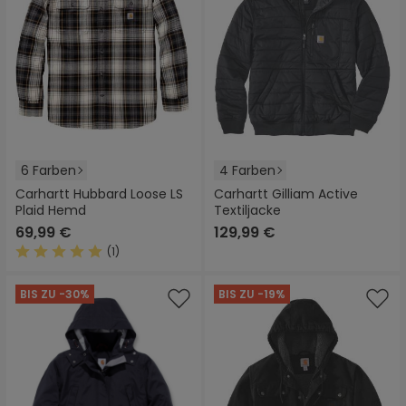
6 Farben
4 Farben
Carhartt Hubbard Loose LS
Carhartt Gilliam Active
Plaid Hemd
Textiljacke
69,99 €
129,99 €
(1)
Durchschnittliche Bewertung von 5 von 5 Sternen
BIS ZU -30%
BIS ZU -19%