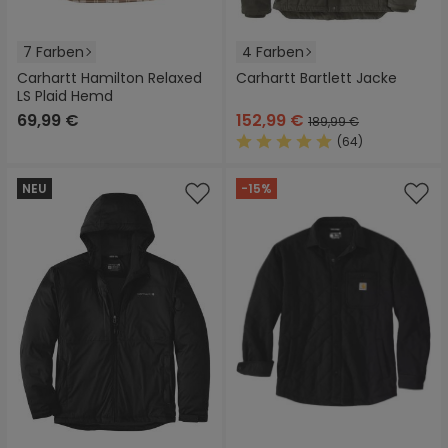
7 Farben
4 Farben
Carhartt Hamilton Relaxed
Carhartt Bartlett Jacke
LS Plaid Hemd
69,99 €
152,99 €
189,99 €
(64)
Durchschnittliche Bewertung
NEU
-15%