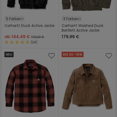
5 Farben
3 Farben
Carhartt Duck Active Jacke
Carhartt Washed Duck
Bartlett Active Jacke
ab
144,49 €
179,99 €
179,99 €
(24)
Durchschnittliche Bewertung von 4.6 von 5 Sternen
NEU
BIS ZU -15%