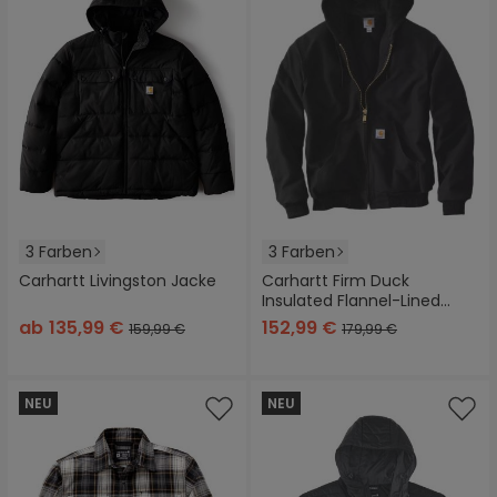
3 Farben
3 Farben
Carhartt Livingston Jacke
Carhartt Firm Duck
Insulated Flannel-Lined
Active Textil Jacke
ab
135,99 €
152,99 €
159,99 €
179,99 €
NEU
NEU