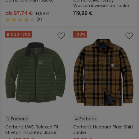
Carhartt Gilliam Jacke
Carhartt Monterey
Wasserabweisende Jacke
ab
97,74 €
119,99 €
114,99 €
(6)
Durchschnittliche Bewertung von 3.8 von 5 Sternen
BIS ZU -30%
-30%
2 Farben
4 Farben
Carhartt LWD Relaxed Fit
Carhartt Hubbard Plaid Shirt
Stretch Insulated Jacke
Jacke