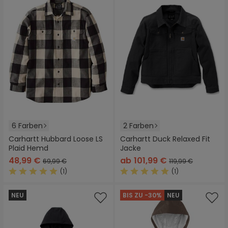
6 Farben
2 Farben
Carhartt Hubbard Loose LS
Carhartt Duck Relaxed Fit
Plaid Hemd
Jacke
48,99 €
ab
101,99 €
69,99 €
119,99 €
(1)
(1)
Durchschnittliche Bewertung von 5 von 5 Sternen
Durchschnittliche Bewertung
NEU
BIS ZU -30%
NEU