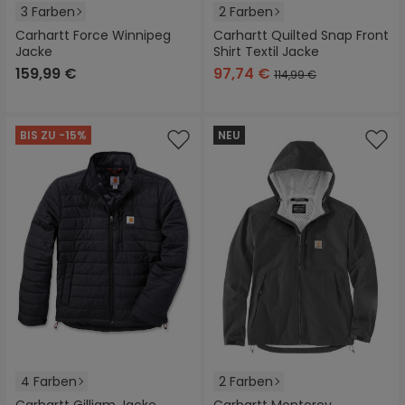
3 Farben
2 Farben
Carhartt Force Winnipeg
Carhartt Quilted Snap Front
Jacke
Shirt Textil Jacke
159,99 €
97,74 €
114,99 €
BIS ZU -15%
NEU
4 Farben
2 Farben