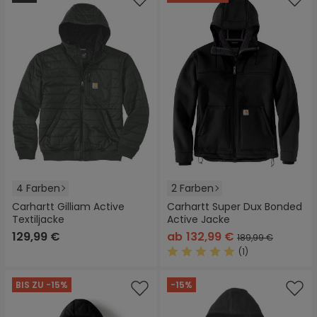
4 Farben
2 Farben
Carhartt Gilliam Active
Carhartt Super Dux Bonded
Textiljacke
Active Jacke
129,99 €
ab
132,99 €
189,99 €
(1)
Durchschnittliche Bewertung
BIS ZU -15%
-15%