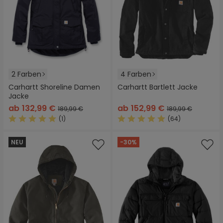
2 Farben
4 Farben
Carhartt Shoreline Damen
Carhartt Bartlett Jacke
Jacke
ab
132,99 €
ab
152,99 €
189,99 €
189,99 €
(1)
(64)
Durchschnittliche Bewertung von 5 von 5 Sternen
Durchschnittliche Bewertung
NEU
-30%