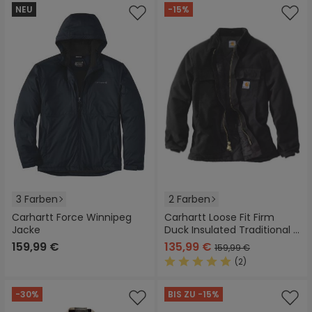
NEU
-15%
3 Farben
2 Farben
Carhartt Force Winnipeg
Carhartt Loose Fit Firm
Jacke
Duck Insulated Traditional 3
Warmest Mantel
159,99 €
135,99 €
159,99 €
(2)
Durchschnittliche Bewertung
-30%
BIS ZU -15%