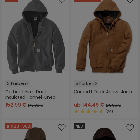
3 Farben
5 Farben
Carhartt Firm Duck
Carhartt Duck Active Jacke
Insulated Flannel-Lined
Active Textil Jacke
152,99 €
ab
144,49 €
179,99 €
179,99 €
(24)
Durchschnittliche Bewertung
BIS ZU -30%
NEU