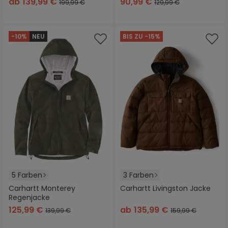
ab
139,99 €
90,99 €
199,99 €
129,99 €
-10%
NEU
BIS ZU -15%
5 Farben
3 Farben
Carhartt Monterey
Carhartt Livingston Jacke
Regenjacke
125,99 €
ab
135,99 €
139,99 €
159,99 €