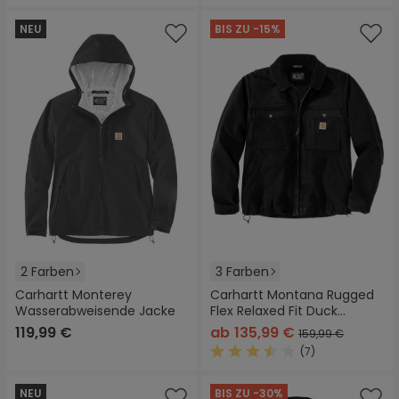
NEU
BIS ZU -15%
2 Farben
3 Farben
Carhartt Monterey
Carhartt Montana Rugged
Wasserabweisende Jacke
Flex Relaxed Fit Duck
Insulated Jacke
119,99 €
ab
135,99 €
159,99 €
(7)
Durchschnittliche Bewertung
NEU
BIS ZU -30%