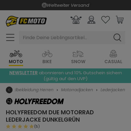
Weltweiter Versand
alt springen
Finde Deine Lieblingsartikel...
MOTO
BIKE
SNOW
CASUAL
NEWSLETTER
abonnieren und 10% Gutschein sichern
(gültig auf den UVP)
Motorradbekleidung Herren
Motorradjacken
Lederjacken
HOLYFREEDOM DUE MOTORRAD
LEDERJACKE
DUNKELGRÜN
(5)