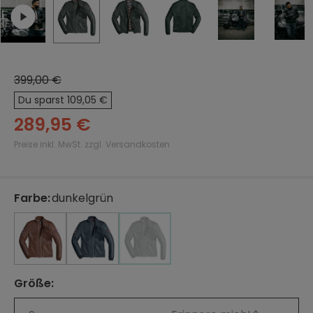
399,00 €
Du sparst 109,05 €
289,95 €
Preise inkl. MwSt. zzgl. Versandkosten
Farbe
:
dunkelgrün
auswählen
braun
dunkelblau
braun
dunkelblau
dunkelgrün
(Diese Option ist zurzeit nicht verfü
Größe
:
auswählen