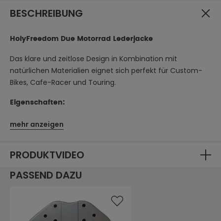
BESCHREIBUNG
HolyFreedom Due Motorrad Lederjacke
Das klare und zeitlose Design in Kombination mit
natürlichen Materialien eignet sich perfekt für Custom-
Bikes, Cafe-Racer und Touring.
Eigenschaften:
aus Rindsleder gefertigt, abriebfest
mehr anzeigen
alle externen Patches sind HolyFreedom®-Originale
das Innenfutter der Ärmel ist aus roter Seide
die Jacke hat insgesamt 2 Außen- und 3 Innentaschen
PRODUKTVIDEO
YKK-Reißverschlüsse
PASSEND DAZU
Innenfutter der Jacke aus Baumwolle mit karierter
HolyFreedom®-Textur
Spezifikationen: