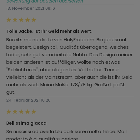
Bewertung auf Deutsch übersetzen
13. November 2021 09:16
Bewertung mit 5 von 5 Sternen
Tolle Jacke. Ist Ihr Geld mehr als wert.
Bereits meine dritte von HolyFreedom. Bin jedesmal
begeistert. Design toll, Qualität überragend, weiches
Leder, sehr gut verarbeitete Nähte. Das Design meiner
beiden anderen ist auffälliger, wollte noch etwas
"Schlichteres", aber elegantes. Volltreffer. Teurer
vielleicht als der Mainstream, aber auch die ist ihr Geld
mehr als wert. Meine Maße: 178/78 kg. Größe L paßt
gut.
24. Februar 2021 16:26
Bewertung mit 5 von 5 Sternen
Bellissima giacca
Se riuscissi ad averla blu dark sarei molto felice. Ma il
prodotto è di qualità superiore