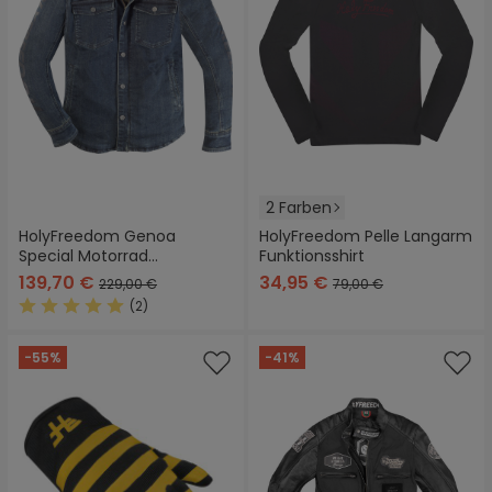
2 Farben
HolyFreedom Genoa
HolyFreedom Pelle Langarm
Special Motorrad
Funktionsshirt
Textiljacke
139,70 €
34,95 €
229,00 €
79,00 €
(2)
Durchschnittliche Bewertung von 5 von 5 Sternen
-55%
-41%