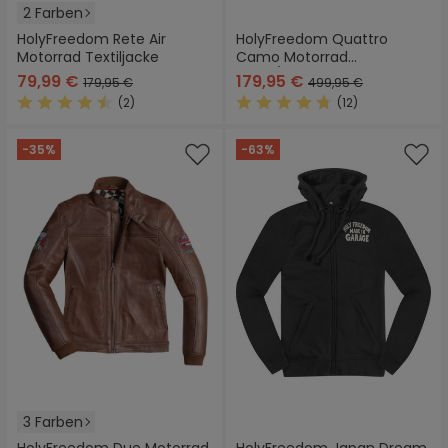
2 Farben
HolyFreedom Rete Air
HolyFreedom Quattro
Motorrad Textiljacke
Camo Motorrad
Leder/Textil Jacke
79,99 €
179,95 €
179,95 €
499,95 €
(2)
(12)
Durchschnittliche Bewertung von 4.5 von 5 Sternen
Durchschnittliche Bewertung
-35%
-63%
3 Farben