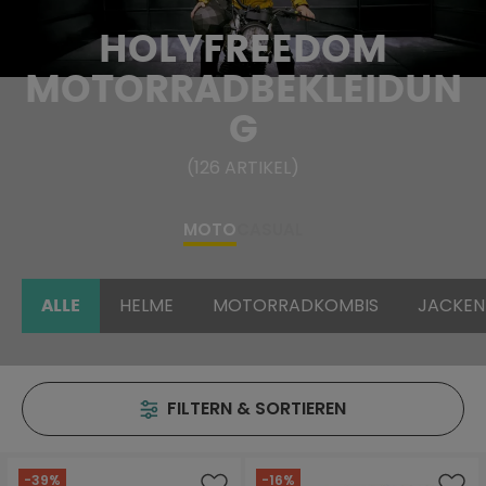
HOLYFREEDOM
MOTORRADBEKLEIDUN
G
(
126
ARTIKEL
)
MOTO
CASUAL
HELME
MOTORRADKOMBIS
JACKEN
ALLE
FILTERN & SORTIEREN
-39%
-16%