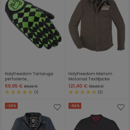
HolyFreedom Tartaruga
HolyFreedom Marrom
perforierte
Motorrad Textiljacke
Motorradhandschuhe
59,95 €
121,40 €
89,00 €
199,00 €
(1)
(3)
Durchschnittliche Bewertung von 5 von 5 Sternen
Durchschnittliche Bewertung
-39%
-56%