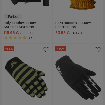
2 Farben
HolyFreedom Prison
HolyFreedom Pitt Raw
Softshell Motorrad
Handschuhe
Textiljacke
119,95 €
33,55 €
259,00 €
54,95 €
(5)
Durchschnittliche Bewertung von 5 von 5 Sternen
-55%
-40%