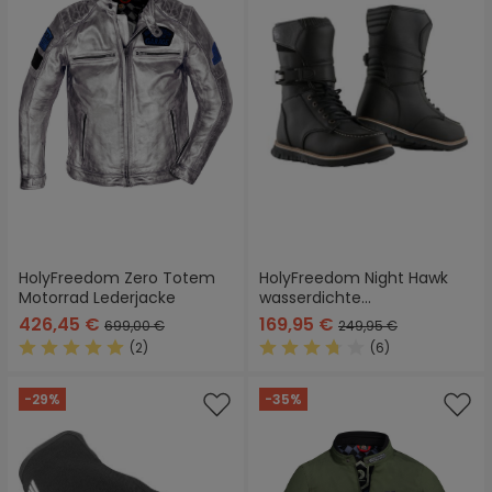
HolyFreedom Zero Totem
HolyFreedom Night Hawk
Motorrad Lederjacke
wasserdichte
Motorradstiefel
426,45 €
169,95 €
699,00 €
249,95 €
(2)
(6)
Durchschnittliche Bewertung von 5 von 5 Sternen
Durchschnittliche Bewertung
-29%
-35%