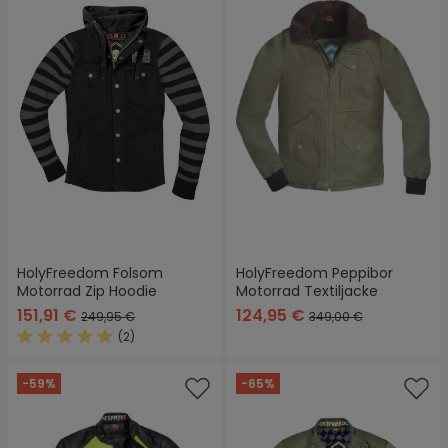
HolyFreedom Folsom
HolyFreedom Peppibor
Motorrad Zip Hoodie
Motorrad Textiljacke
151,91 €
124,95 €
249,95 €
349,00 €
(2)
Durchschnittliche Bewertung von 5 von 5 Sternen
-59%
-65%