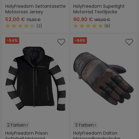
HolyFreedom Settantasette
HolyFreedom Superlight
Motocross Jersey
Motorrad Textiljacke
52,00 €
90,90 €
79,00 €
149,00 €
(2)
(6)
Durchschnittliche Bewertung von 4.5 von 5 Sternen
Durchschnittliche Bewertung
-54%
-59%
2 Farben
3 Farben
HolyFreedom Prison
HolyFreedom Dalton
Softshell Motorrad
Motorradhandschuhe