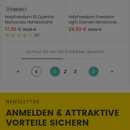
3 Farben
HolyFreedom St.Quentin
HolyFreedom Freedom
Motocross Handschuhe
Light Damen Motocross
Handschuhe
17,95 €
29,90 €
39,95 €
49,95 €
(3)
Durchschnittliche Bewertung von 4 von 5 Sternen
Du hast 60 von 126 Produkten gesehen
1
2
3
Seite
Seite
Seite
NEWSLETTER
ANMELDEN & ATTRAKTIVE
VORTEILE SICHERN