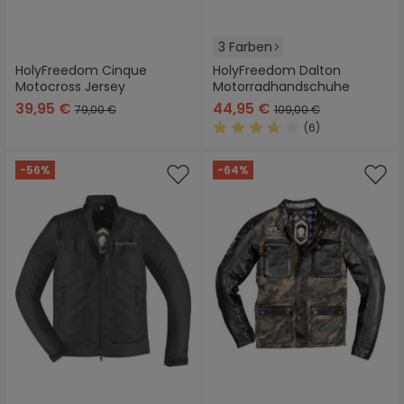
3 Farben
HolyFreedom Cinque
HolyFreedom Dalton
Motocross Jersey
Motorradhandschuhe
39,95 €
44,95 €
79,00 €
109,00 €
(6)
Durchschnittliche Bewertung
-56%
-64%