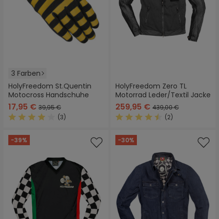
3 Farben
HolyFreedom St.Quentin
HolyFreedom Zero TL
Motocross Handschuhe
Motorrad Leder/Textil Jacke
17,95 €
259,95 €
39,95 €
439,00 €
(3)
(2)
Durchschnittliche Bewertung von 4 von 5 Sternen
Durchschnittliche Bewertung
-39%
-30%