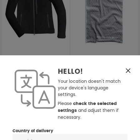
HolyFreedom Nero
HolyFreedom Lyon
Motorrad Zip Hoodie
Drykeeper
HELLO!
Multifunktionstuch
79,99 €
20,95 €
259,00 €
25,00 €
(1)
Your location doesn't match
your device's language
Durchschnittliche Bewertung von 4 von 5 Sternen
settings.
-65%
-39%
Please
check the selected
and adjust them if
settings
necessary.
Country of delivery