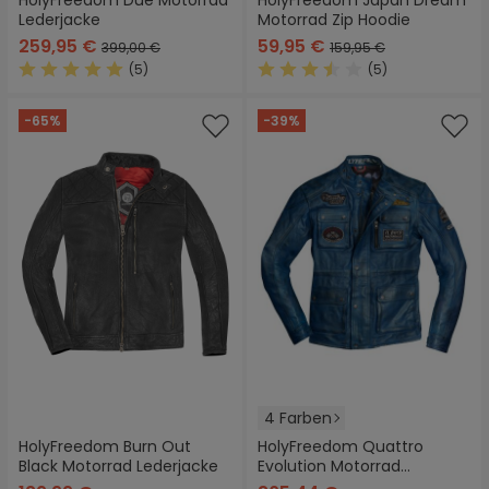
HolyFreedom Due Motorrad
HolyFreedom Japan Dream
Lederjacke
Motorrad Zip Hoodie
259,95 €
59,95 €
399,00 €
159,95 €
(5)
(5)
Durchschnittliche Bewertung von 5 von 5 Sternen
Durchschnittliche Bewertung
-65%
-39%
4 Farben
HolyFreedom Burn Out
HolyFreedom Quattro
Black Motorrad Lederjacke
Evolution Motorrad
Lederjacke