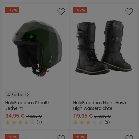
-77%
-57%
4 Farben
HolyFreedom Stealth
HolyFreedom Night Hawk
Jethelm
High wasserdichte
Motorradstiefel
34,95 €
119,95 €
149,95 €
279,95 €
(7)
(2)
Durchschnittliche Bewertung von 3.5 von 5 Sternen
Durchschnittliche Bewertung
-20%
-59%