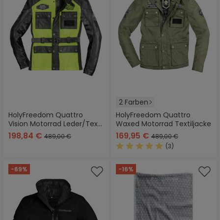
2 Farben
HolyFreedom Quattro
HolyFreedom Quattro
Vision Motorrad Leder/Textil
Waxed Motorrad Textiljacke
Jacke
198,84 €
169,95 €
489,00 €
489,00 €
(3)
Durchschnittliche Bewertung
-69%
-16%