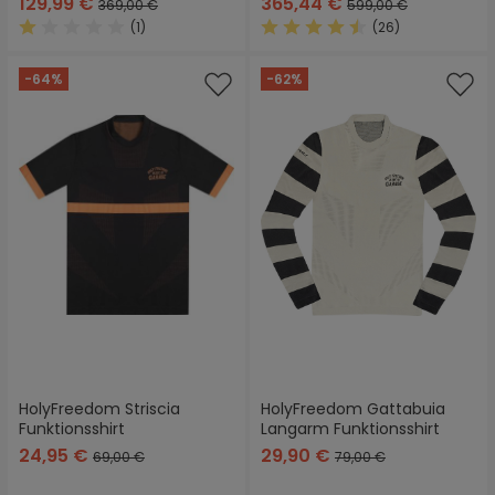
129,99 €
365,44 €
369,00 €
599,00 €
(1)
(26)
Durchschnittliche Bewertung von 1 von 5 Sternen
Durchschnittliche Bewertung
-64%
-62%
HolyFreedom Striscia
HolyFreedom Gattabuia
Funktionsshirt
Langarm Funktionsshirt
24,95 €
29,90 €
69,00 €
79,00 €