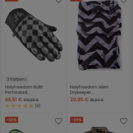
3 Farben
HolyFreedom Bullit
HolyFreedom Alien
Perforated
Drykeeper
Motorradhandschuhe
Multifunktionstuch
66,51 €
20,95 €
109,00 €
25,00 €
(8)
Durchschnittliche Bewertung von 4.8 von 5 Sternen
-33%
-39%