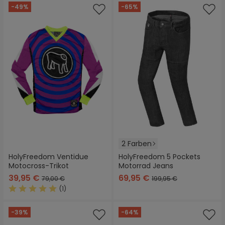
-49%
-65%
2 Farben
HolyFreedom Ventidue
HolyFreedom 5 Pockets
Motocross-Trikot
Motorrad Jeans
39,95 €
69,95 €
79,00 €
199,95 €
(1)
Durchschnittliche Bewertung von 5 von 5 Sternen
-39%
-64%