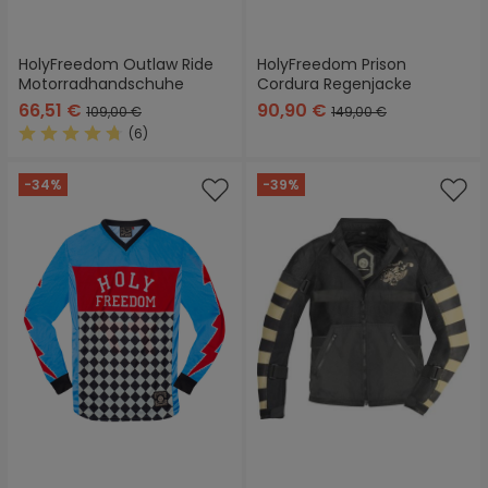
HolyFreedom Outlaw Ride
HolyFreedom Prison
Motorradhandschuhe
Cordura Regenjacke
66,51 €
90,90 €
109,00 €
149,00 €
(6)
Durchschnittliche Bewertung von 4.6 von 5 Sternen
-34%
-39%