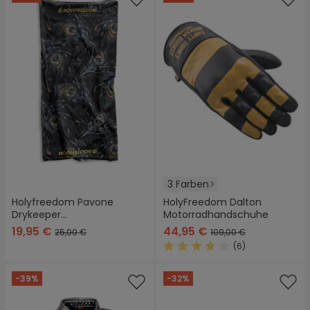
3 Farben
Holyfreedom Pavone
HolyFreedom Dalton
Drykeeper
Motorradhandschuhe
Multifunktionstuch
19,95 €
44,95 €
25,00 €
109,00 €
(6)
Durchschnittliche Bewertung
-39%
-32%