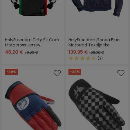
HolyFreedom Dirty Sir Cock
HolyFreedom Genoa Blue
Motocross Jersey
Motorrad Textiljacke
48,20 €
139,95 €
79,00 €
199,00 €
(2)
Durchschnittliche Bewertung
-39%
-39%