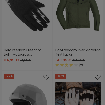
HolyFreedom Freedom
HolyFreedom Ever Motorrad
Light Motocross
Textiljacke
Handschuhe
34,95 €
149,95 €
49,00 €
229,00 €
(2)
Durchschnittliche Bewertung
-77%
-67%