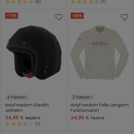
(5)
(7)
Durchschnittliche Bewertung von 4.6 von 5 Sternen
Durchschnittliche Bewertung
-77%
-56%
4 Farben
2 Farben
HolyFreedom Stealth
HolyFreedom Pelle Langarm
Jethelm
Funktionsshirt
34,95 €
34,95 €
149,95 €
79,00 €
(7)
Durchschnittliche Bewertung von 3.5 von 5 Sternen