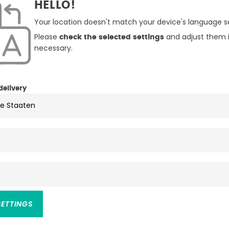
HELLO!
Your location doesn't match your device's language se
Please
and adjust them i
check the selected settings
necessary.
schwarz
S
delivery
Pullover
Herren
Textil
Winter
100% Polyacryl
SETTINGS