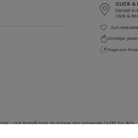
CLICK & 
Derzeit in
Click & Re
Zum Merkzette
Günstiger geseh
Frage zum Produ
eizeit – mit Brandit hast du immer das passende Outfit für dich.