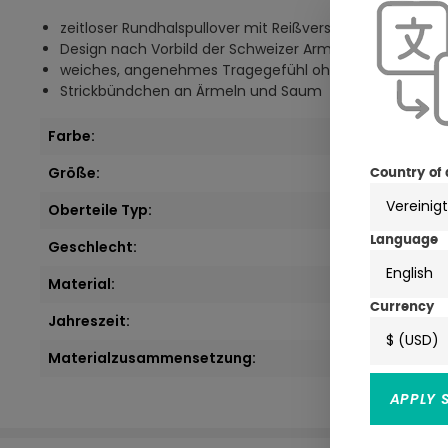
zeitloser Rundhalspullover mit Reißverschluss
Design nach Vorbild der Schweizer Armee
weiches, angenehmes Tragegefühl ohne Kratzen
Strickbündchen an Ärmeln und Saum
Farbe:
Größe:
Country of 
Oberteile Typ:
Language
Geschlecht:
English
Material:
Currency
Jahreszeit:
$ (USD)
Materialzusammensetzung:
APPLY 