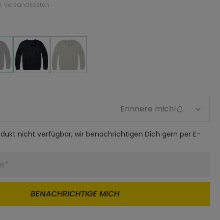
gl. Versandkosten
marineblau
oliv
chwarz
Diese Option ist zurzeit nicht verfügbar.)
marineblau
oliv
(Diese Option ist zurzeit nicht verfügbar.)
Erinnere mich!
rodukt nicht verfügbar, wir benachrichtigen Dich gern per E-
BENACHRICHTIGE MICH