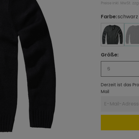
Preise inkl. MwSt. zz
Farbe
:
schwarz
auswählen
anthrazit
anthrazit
s
(
Größe
:
auswählen
S
Derzeit ist das P
Mail