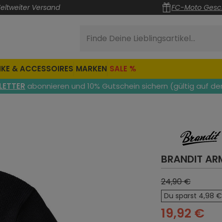
eltweiter Versand
FC-Moto Gesc
Finde Deine Lieblingsartikel...
KE & ACCESSOIRES
MARKEN
SALE %
LETTER
abonnieren und 10% Gutschein sichern (gültig auf de
BRANDIT AR
24,90 €
Du sparst 4,98 €
19,92 €