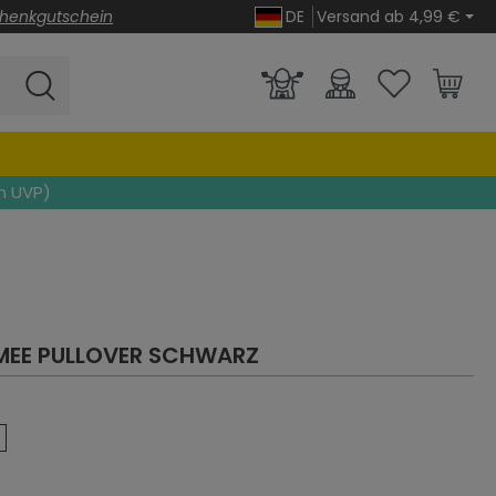
henkgutschein
DE
Versand ab 4,99 €
n UVP)
MEE PULLOVER
SCHWARZ