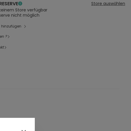
RESERVE
Store auswählen
 keinem Store verfügbar
serve nicht möglich
l hinzufügen
en ?
kt