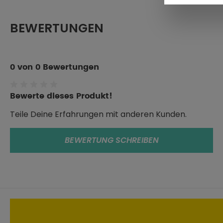
BEWERTUNGEN
0 von 0 Bewertungen
Durchschnittliche Bewertung von 0 von 5 Sternen
Bewerte dieses Produkt!
Teile Deine Erfahrungen mit anderen Kunden.
BEWERTUNG SCHREIBEN