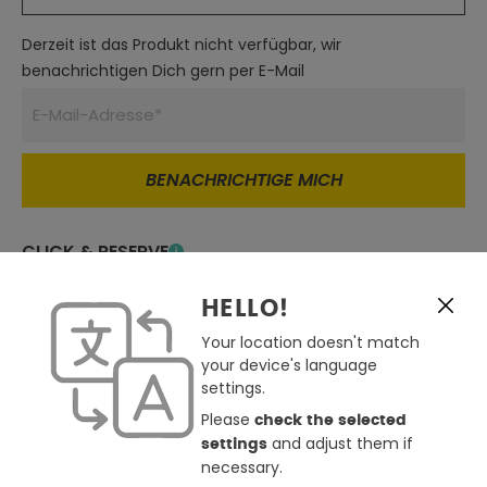
Derzeit ist das Produkt nicht verfügbar, wir
benachrichtigen Dich gern per E-Mail
BENACHRICHTIGE MICH
CLICK & RESERVE
Derzeit in keinem Store verfügbar
Click & Reserve nicht möglich
HELLO!
Store auswählen
Your location doesn't match
Zum Merkzettel hinzufügen
your device's language
settings.
Günstiger gesehen ?
Please
check the selected
Frage zum Produkt
and adjust them if
settings
necessary.