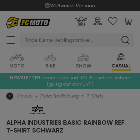
Weltweiter Versand
alt springen
Finde Deine Lieblingsartikel...
MOTO
BIKE
SNOW
CASUAL
NEWSLETTER
abonnieren und 10% Gutschein sichern
(gültig auf den UVP)
Casual
Freizeitbekleidung
T-Shirts
ALPHA INDUSTRIES BASIC RAINBOW REF.
T-SHIRT
SCHWARZ