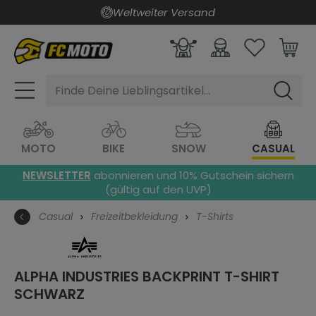
Weltweiter Versand
alt springen
Finde Deine Lieblingsartikel...
MOTO
BIKE
SNOW
CASUAL
NEWSLETTER
abonnieren und 10% Gutschein sichern
(gültig auf den UVP)
Casual
Freizeitbekleidung
T-Shirts
ALPHA INDUSTRIES BACKPRINT T-SHIRT
SCHWARZ