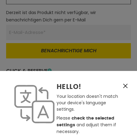
Derzeit ist das Produkt nicht verfügbar, wir
benachrichtigen Dich gern per E-Mail
BENACHRICHTIGE MICH
CLICK & RESERVE
Derzeit in keinem Store verfügbar
Click & Reserve nicht möglich
HELLO!
Store auswählen
Your location doesn't match
Zum Merkzettel hinzufügen
your device's language
settings.
Günstiger gesehen ?
Please
check the selected
Frage zum Produkt
and adjust them if
settings
necessary.