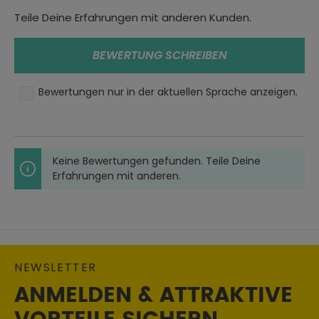
Größe:
Teile Deine Erfahrungen mit anderen Kunden.
XS
Oberteile Typ:
BEWERTUNG SCHREIBEN
T-Shirts
Bewertungen nur in der aktuellen Sprache anzeigen.
Geschlecht:
Herren
Material:
Textil
Keine Bewertungen gefunden. Teile Deine
Erfahrungen mit anderen.
Jahreszeit:
Sommer
Materialzusammensetzung:
100% Baumwolle
NEWSLETTER
ANMELDEN & ATTRAKTIVE