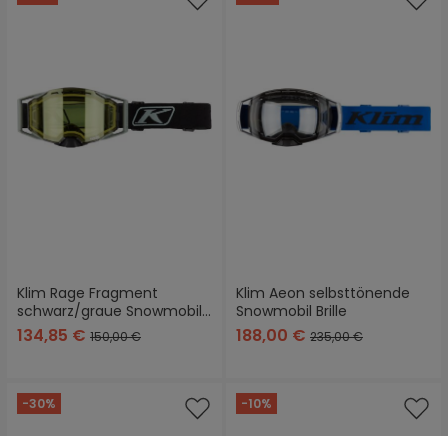
Klim Rage Fragment
Klim Aeon selbsttönende
schwarz/graue Snowmobil
Snowmobil Brille
Brille
134,85 €
188,00 €
150,00 €
235,00 €
-30%
-10%