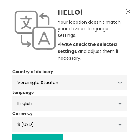
HELLO!
Your location doesn't match
your device's language
settings.
Please
check the selected
and adjust them if
settings
necessary.
3 Farben
2 Farben
Country of delivery
Klim Rage Fragment
Klim Aeon Snowmobil Brille
Snowmobil Brille
91,00 €
179,80 €
130,00 €
200,00 €
Language
English
-20%
Currency
$ (USD)