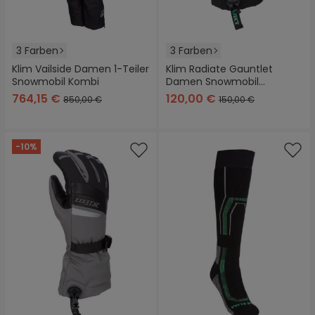
3 Farben
3 Farben
Klim Vailside Damen 1-Teiler
Klim Radiate Gauntlet
Snowmobil Kombi
Damen Snowmobil
Handschuhe
764,15 €
120,00 €
850,00 €
150,00 €
-10%