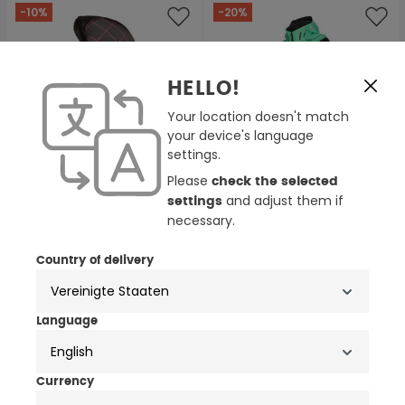
-10%
-20%
HELLO!
Your location doesn't match
your device's language
settings.
Please
check the selected
and adjust them if
settings
necessary.
2 Farben
2 Farben
Country of delivery
Klim Allure 2022 Damen
Klim Shredsa Damen 1-
Snowmobil Fäustlinge
Teiler Snowmobil Kombi
116,87 €
640,00 €
130,00 €
800,00 €
Language
English
BIS ZU -20%
-20%
Currency