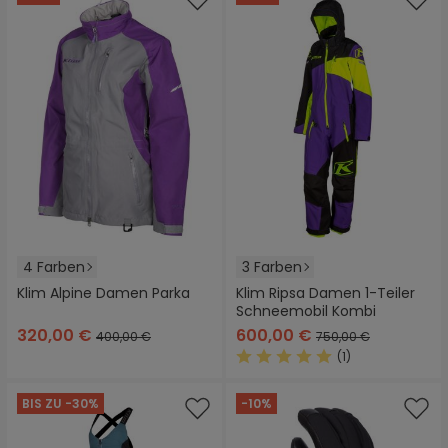
4 Farben
3 Farben
Klim Alpine Damen Parka
Klim Ripsa Damen 1-Teiler
Schneemobil Kombi
320,00 €
600,00 €
400,00 €
750,00 €
(1)
Durchschnittliche Bewertung
BIS ZU -30%
-10%