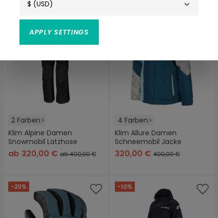
$ (USD)
APPLY SETTINGS
2 Farben
4 Farben
Klim Alpine Damen
Klim Allure Damen
Snowmobil Latzhose
Schneemobil Jacke
ab
320,00 €
320,00 €
ab 400,00 €
400,00 €
-20%
-10%