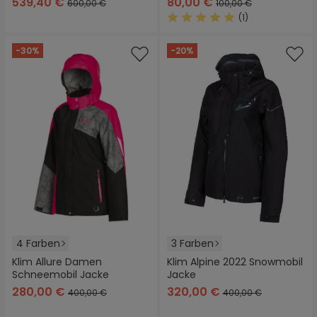
539,40 €
80,00 €
600,00 €
100,00 €
(1)
Durchschnittliche Bewertung
-30%
-20%
4 Farben
3 Farben
Klim Allure Damen
Klim Alpine 2022 Snowmobil
Schneemobil Jacke
Jacke
280,00 €
320,00 €
400,00 €
400,00 €