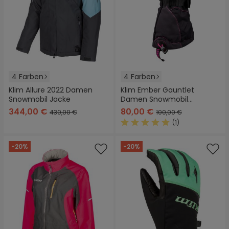
4 Farben
4 Farben
Klim Allure 2022 Damen
Klim Ember Gauntlet
Snowmobil Jacke
Damen Snowmobil
Handschuhe
344,00 €
80,00 €
430,00 €
100,00 €
(1)
Durchschnittliche Bewertung
-20%
-20%