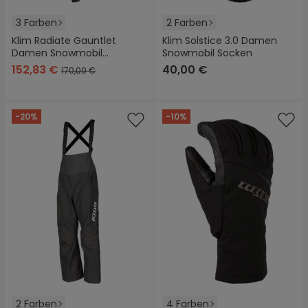
3 Farben
2 Farben
Klim Radiate Gauntlet
Klim Solstice 3.0 Damen
Damen Snowmobil
Snowmobil Socken
Handschuhe
152,83 €
40,00 €
170,00 €
-20%
-10%
2 Farben
4 Farben