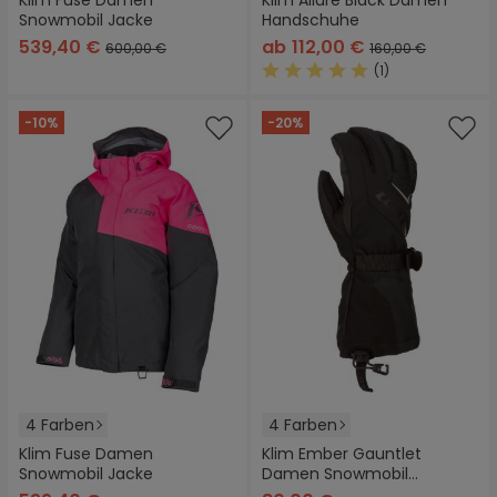
Klim Fuse Damen
Klim Allure Black Damen
Snowmobil Jacke
Handschuhe
539,40 €
ab
112,00 €
600,00 €
160,00 €
(1)
Durchschnittliche Bewertung
-10%
-20%
4 Farben
4 Farben
Klim Fuse Damen
Klim Ember Gauntlet
Snowmobil Jacke
Damen Snowmobil
Handschuhe