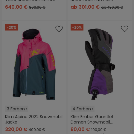
640,00 €
ab
301,00 €
800,00 €
ab 430,00 €
-20%
-20%
3 Farben
4 Farben
Klim Alpine 2022 Snowmobil
Klim Ember Gauntlet
Jacke
Damen Snowmobil
Handschuhe
320,00 €
80,00 €
400,00 €
100,00 €