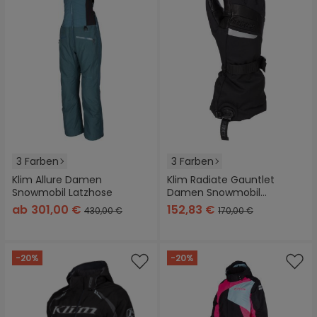
3 Farben
3 Farben
Klim Allure Damen
Klim Radiate Gauntlet
Snowmobil Latzhose
Damen Snowmobil
Handschuhe
ab
301,00 €
152,83 €
430,00 €
170,00 €
-20%
-20%