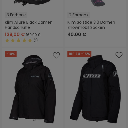
3 Farben
2 Farben
Klim Allure Black Damen
Klim Solstice 3.0 Damen
Handschuhe
Snowmobil Socken
128,00 €
40,00 €
160,00 €
(1)
Durchschnittliche Bewertung von 5 von 5 Sternen
-10%
BIS ZU -15%