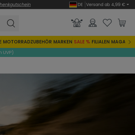
henkgutschein
DE
Versand ab 4,99 €
E
MOTORRADZUBEHÖR
MARKEN
SALE %
FILIALEN
MAGAZIN
n UVP)