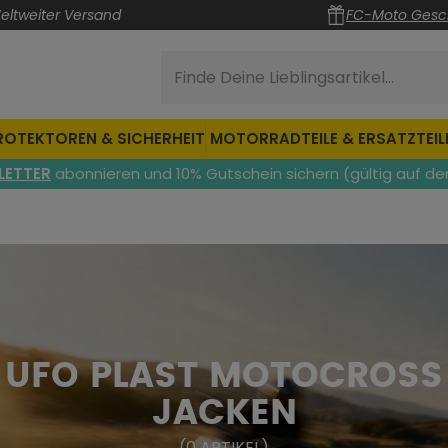
eltweiter Versand
FC-Moto Gesc
Finde Deine Lieblingsartikel...
ROTEKTOREN & SICHERHEIT
MOTORRADTEILE & ERSATZTEIL
LETTER
abonnieren und 10% Gutschein sichern (gültig auf de
n
UFO PLAST MOTOCROSS
JACKEN
(
0
ARTIKEL
)