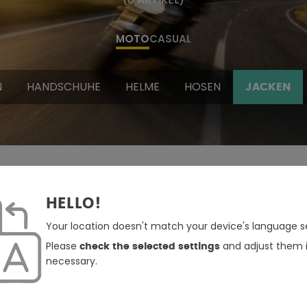
MOTO
CASUAL
N
HANDSCHUHE
HELME
HOSEN
JACKEN
HELLO!
Your location doesn't match your device's language se
Please
and adjust them i
check the selected settings
necessary.