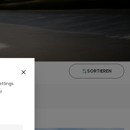
SORTIEREN
ttings.
f