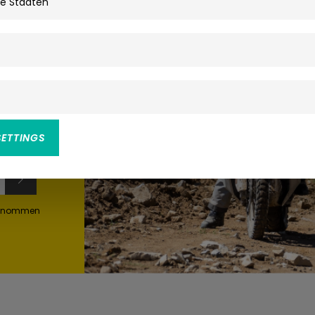
s
ine
SETTINGS
genommen