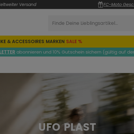
eltweiter Versand
FC-Moto Gesc
Finde Deine Lieblingsartikel...
KE & ACCESSOIRES
MARKEN
SALE %
LETTER
abonnieren und 10% Gutschein sichern (gültig auf de
UFO PLAST