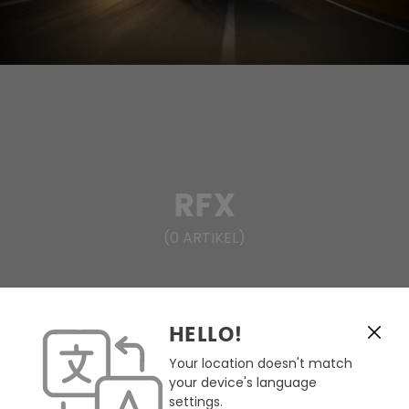
RFX
(
0
ARTIKEL
)
HELLO!
FILTERN & SORTIEREN
Your location doesn't match
your device's language
Keine Produkte gefunden.
settings.