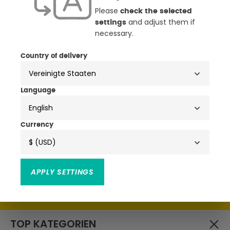
Please
check the selected
and adjust them if
settings
necessary.
NEWSLETTER
Country of delivery
ANMELDEN & ATTRAKTIVE
VORTEILE SICHERN
Language
English
• Exklusive Aktionen, Produktneuheiten & Trends
• Attraktive Rabatte, Schnäppchen & Gutscheine
Currency
$ (USD)
APPLY SETTINGS
Ich habe die
zur Kenntnis
Datenschutzbestimmungen
genommen und die
gelesen und bin mit ihnen
AGB
einverstanden.
TOP KATEGORIEN