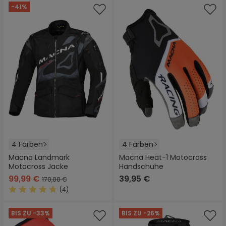
-41%
4 Farben
4 Farben
Macna Landmark
Macna Heat-1 Motocross
Motocross Jacke
Handschuhe
99,99 €
39,95 €
170,00 €
(4)
Durchschnittliche Bewertung von 4.7 von 5 Sternen
BIS ZU -33%
BIS ZU -26%