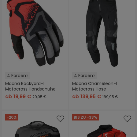
4 Farben
4 Farben
Macna Backyard-1
Macna Chameleon-1
Motocross Handschuhe
Motocross Hose
ab
19,99 €
ab
139,95 €
29,95 €
189,95 €
-20%
BIS ZU -33%