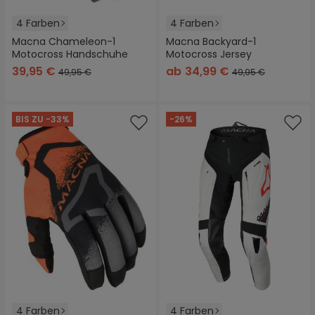
4 Farben
4 Farben
Macna Chameleon-1
Macna Backyard-1
Motocross Handschuhe
Motocross Jersey
39,95 €
ab
34,99 €
49,95 €
49,95 €
BIS ZU -33%
-26%
4 Farben
4 Farben