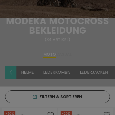
MODEKA MOTOCROSS
BEKLEIDUNG
(
34
ARTIKEL
)
MOTO
CASUAL
HELME
LEDERKOMBIS
LEDERJACKEN
FILTERN & SORTIEREN
-20%
-20%