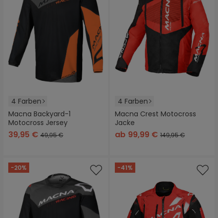
4 Farben
4 Farben
Macna Backyard-1
Macna Crest Motocross
Motocross Jersey
Jacke
39,95 €
ab
99,99 €
49,95 €
149,95 €
-20%
-41%