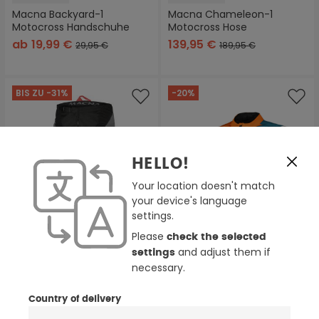
Macna Backyard-1
Macna Chameleon-1
Motocross Handschuhe
Motocross Hose
ab
19,99 €
139,95 €
29,95 €
189,95 €
BIS ZU -31%
-20%
HELLO!
Your location doesn't match
your device's language
settings.
Please
check the selected
and adjust them if
settings
necessary.
4 Farben
4 Farben
Country of delivery
Macna Backyard-1
Macna Crest Motocross
Motocross Hose
Jacke