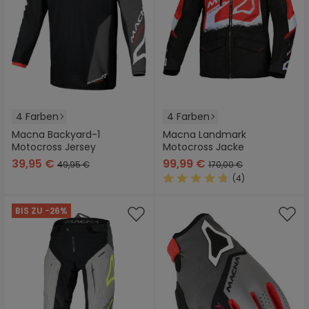
4 Farben
4 Farben
Macna Backyard-1
Macna Landmark
Motocross Jersey
Motocross Jacke
39,95 €
99,99 €
49,95 €
170,00 €
(4)
Durchschnittliche Bewertung
BIS ZU -26%