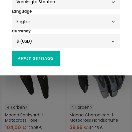
ab
89,99 €
120,00 €
129,95 €
149,95 €
Language
English
-20%
-20%
Currency
$ (USD)
APPLY SETTINGS
4 Farben
4 Farben
Macna Backyard-1
Macna Chameleon-1
Motocross Hose
Motocross Handschuhe
104,00 €
39,95 €
129,95 €
49,95 €