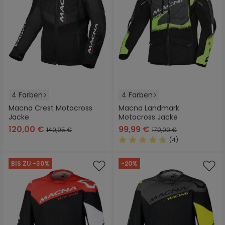
4 Farben
4 Farben
Macna Crest Motocross
Macna Landmark
Jacke
Motocross Jacke
120,00 €
99,99 €
149,95 €
170,00 €
(4)
Durchschnittliche Bewertung
BIS ZU -30%
-20%