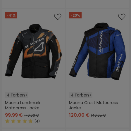
-41%
-20%
4 Farben
4 Farben
Macna Landmark
Macna Crest Motocross
Motocross Jacke
Jacke
99,99 €
120,00 €
170,00 €
149,95 €
(4)
Durchschnittliche Bewertung von 4.7 von 5 Sternen