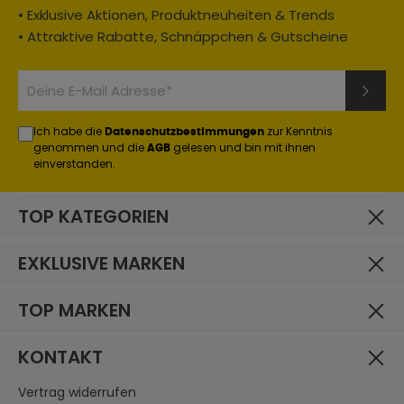
Jahreszeit:
• Exklusive Aktionen, Produktneuheiten & Trends
Sommer
• Attraktive Rabatte, Schnäppchen & Gutscheine
Einsatzbereich:
Enduro / Adventure
, Motocross
Materialzusammensetzung:
100% Polyester
Ich habe die
zur Kenntnis
Datenschutzbestimmungen
genommen und die
gelesen und bin mit ihnen
AGB
einverstanden.
TOP KATEGORIEN
EXKLUSIVE MARKEN
TOP MARKEN
KONTAKT
Vertrag widerrufen