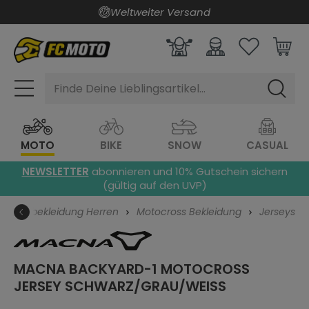
Weltweiter Versand
alt springen
Finde Deine Lieblingsartikel...
MOTO
BIKE
SNOW
CASUAL
NEWSLETTER
abonnieren und 10% Gutschein sichern
(gültig auf den UVP)
torradbekleidung Herren
Motocross Bekleidung
Jerseys
MACNA BACKYARD-1 MOTOCROSS
JERSEY
SCHWARZ/GRAU/WEISS