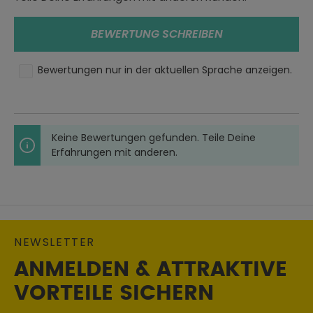
Spezifikationen:
Verstärkte Ellenbogen
BEWERTUNG SCHREIBEN
Im Lieferumfang enthalten:
Bewertungen nur in der aktuellen Sprache anzeigen.
1 x Macna Backyard-1 Motocross Jersey
Farbe:
schwarz/grau/weiß
Keine Bewertungen gefunden. Teile Deine
Erfahrungen mit anderen.
Größe:
S
Oberteile Typ:
Langarmshirts
Geschlecht:
NEWSLETTER
Herren
ANMELDEN & ATTRAKTIVE
Material:
VORTEILE SICHERN
Textil