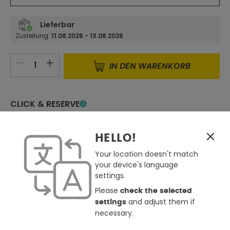
Lieferbar
Zustellung:
11.08.2026 - 13.08.2026
Produkt Anzahl: Gib den gewünschten 
IN DEN WARENKORB
CLICK & RESERVE
Derzeit in keinem Store verfügbar
per Click & Reserve reservierbar
Store auswählen
HELLO!
Your location doesn't match
Zum Merkzettel hinzufügen
your device's language
Günstiger gesehen ?
settings.
Please
Frage zum Produkt
check the selected
and adjust them if
settings
necessary.
BESCHREIBUNG