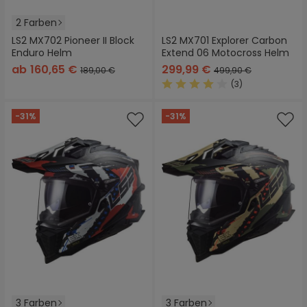
2 Farben
LS2 MX702 Pioneer II Block
LS2 MX701 Explorer Carbon
Enduro Helm
Extend 06 Motocross Helm
ab
160,65 €
299,99 €
189,00 €
499,90 €
(3)
Durchschnittliche Bewertung
-31%
-31%
3 Farben
3 Farben