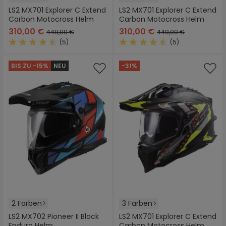
LS2 MX701 Explorer C Extend
LS2 MX701 Explorer C Extend
Carbon Motocross Helm
Carbon Motocross Helm
310,00 €
310,00 €
449,00 €
449,00 €
(5)
(5)
Durchschnittliche Bewertung von 4.4 von 5 Sternen
Durchschnittliche Bewertung
BIS ZU -15%
NEU
-31%
2 Farben
3 Farben
LS2 MX702 Pioneer II Block
LS2 MX701 Explorer C Extend
Enduro Helm
Carbon Motocross Helm