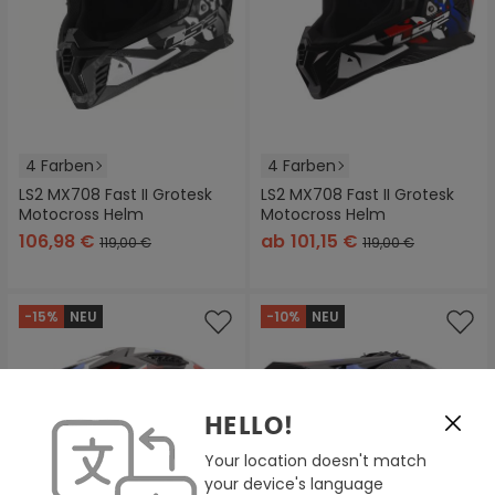
4 Farben
4 Farben
LS2 MX708 Fast II Grotesk
LS2 MX708 Fast II Grotesk
Motocross Helm
Motocross Helm
106,98 €
ab
101,15 €
119,00 €
119,00 €
-15%
NEU
-10%
NEU
HELLO!
Your location doesn't match
your device's language