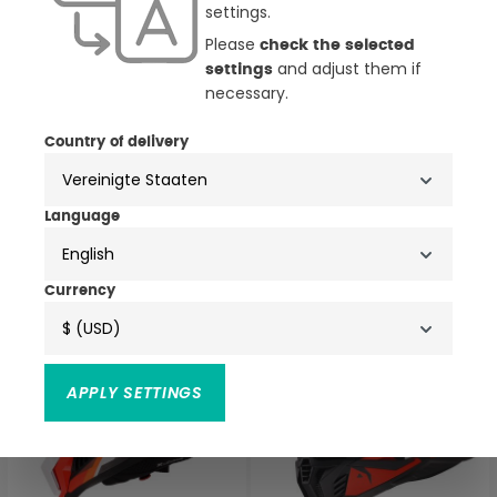
settings.
Please
check the selected
and adjust them if
settings
necessary.
4 Farben
Country of delivery
LS2 MX703 X-Force
LS2 MX708 Fast II Zombie II
Phantom Motocross Helm
Motocross Helm
381,65 €
106,98 €
449,00 €
119,00 €
Language
English
BIS ZU -15%
NEU
-10%
NEU
Currency
$ (USD)
APPLY SETTINGS