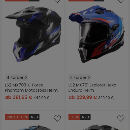
4 Farben
2 Farben
LS2 MX703 X-Force
LS2 MX701 Explorer Hexa
Phantom Motocross Helm
Enduro Helm
ab
381,65 €
ab
229,99 €
449,00 €
329,00 €
BIS ZU -15%
NEU
-15%
NEU