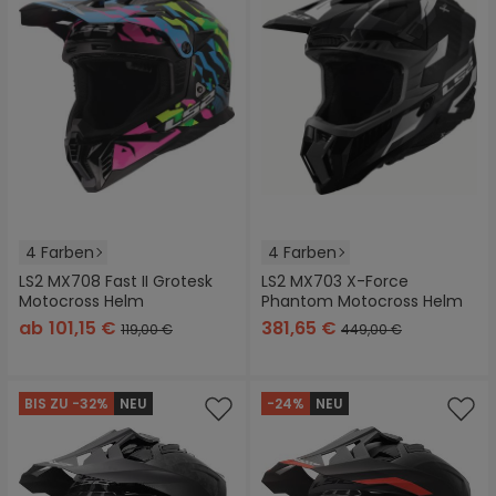
4 Farben
4 Farben
LS2 MX708 Fast II Grotesk
LS2 MX703 X-Force
Motocross Helm
Phantom Motocross Helm
ab
101,15 €
381,65 €
119,00 €
449,00 €
BIS ZU -32%
NEU
-24%
NEU