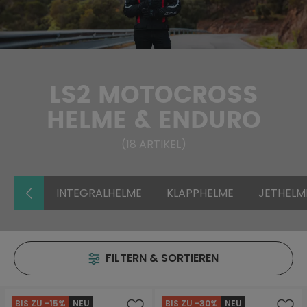
LS2 MOTOCROSS
HELME & ENDURO
(
18
ARTIKEL
)
INTEGRALHELME
KLAPPHELME
JETHELM
FILTERN & SORTIEREN
BIS ZU -15%
NEU
BIS ZU -30%
NEU