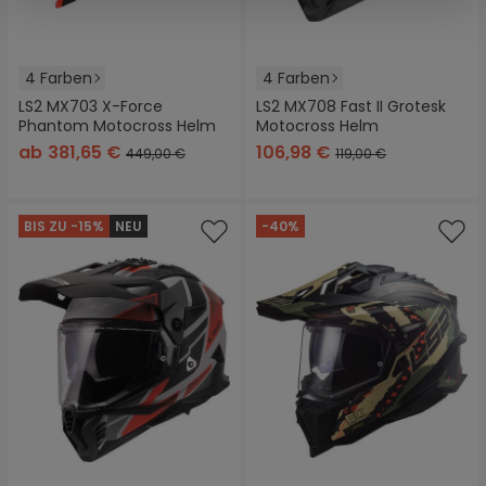
4 Farben
4 Farben
LS2 MX703 X-Force
LS2 MX708 Fast II Grotesk
Phantom Motocross Helm
Motocross Helm
ab
381,65 €
106,98 €
449,00 €
119,00 €
BIS ZU -15%
NEU
-40%