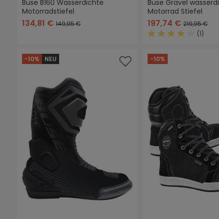
Büse B160 Wasserdichte
Büse Gravel wasserd
Motorradstiefel
Motorrad Stiefel
134,81 €
197,74 €
149,95 €
219,95 €
(1)
Durchschnittliche
-10%
NEU
-10%