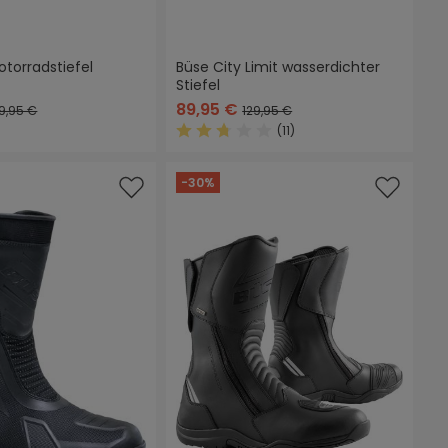
torradstiefel
Büse City Limit wasserdichter
Stiefel
89,95 €
9,95 €
129,95 €
(11)
Durchschnittliche Bewertung von 2
-30%