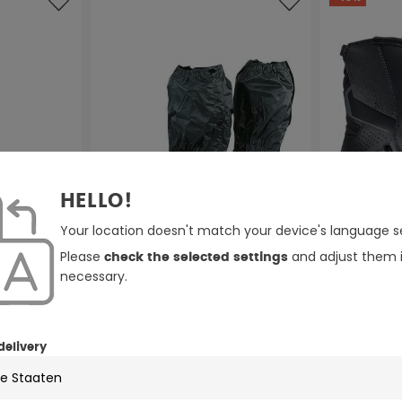
HELLO!
Your location doesn't match your device's language se
Please
and adjust them i
check the selected settings
necessary.
hte
delivery
Büse Regenstiefel
Büse B450 
Motorrad St
34,95 €
152,79 €
1