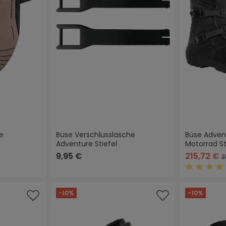
e
Büse Verschlusslasche
Büse Adven
Adventure Stiefel
Motorrad St
9,95 €
215,72 €
2
Durchschn
-10%
-10%