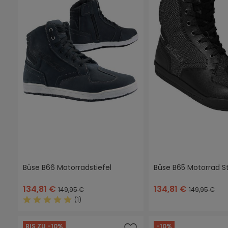
Büse B66 Motorradstiefel
Büse B65 Motorrad St
134,81 €
134,81 €
149,95 €
149,95 €
(1)
Durchschnittliche Bewertung von 5 von 5 Sternen
BIS ZU -10%
-10%