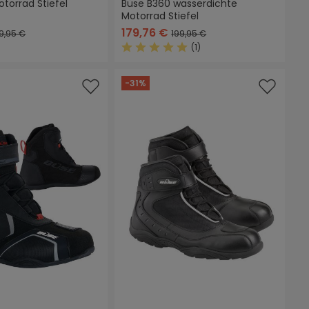
torrad Stiefel
Büse B360 wasserdichte
Motorrad Stiefel
179,76 €
9,95 €
199,95 €
(1)
Durchschnittliche Bewertung von 
-31%