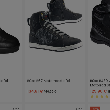
iefel
Büse B67 Motorradstiefel
Büse B430 
Motorrad St
134,81 €
125,96 €
149,95 €
1
Durchschn
-10%