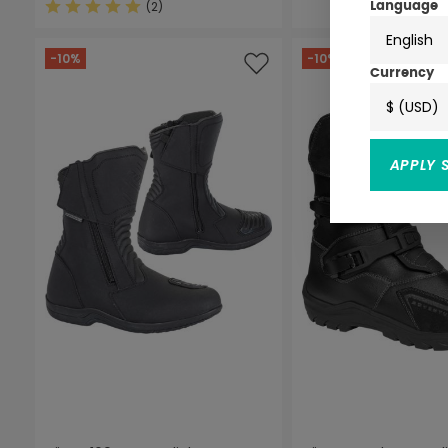
(2)
Language
Durchschnittliche Bewertung von 5 von 5 Sternen
English
-10%
-10%
Currency
$ (USD)
APPLY 