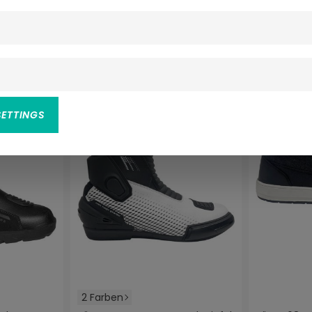
(8)
Durchschnittliche Bewertung von 3.3 von 5
-10%
NEU
-10%
NEU
SETTINGS
2 Farben