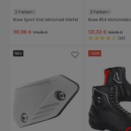
2 Farben
2 Farben
Büse Sport Star Motorrad Stiefel
Büse B54 Motorrads
schwarz/anthrazit
schwarz/weiß
schwarz
blau
(Diese Option i
161,96 €
121,32 €
179,95 €
134,95 €
(38)
Durchschnittliche
NEU
-30%