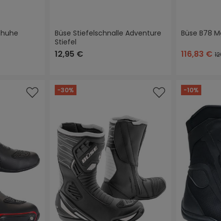
chuhe
Büse Stiefelschnalle Adventure
Büse B78 Mo
Stiefel
st zurzeit nicht verfügbar.)
12,95 €
116,83 €
12
 Bewertung von 4.3 von 5 Sternen
-30%
-10%