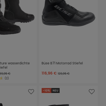
ture wasserdichte
Büse B71 Motorrad Stiefel
iefel
116,96 €
39,95 €
129,95 €
(2)
ittliche Bewertung von 4.5 von 5 Sternen
-10%
NEU