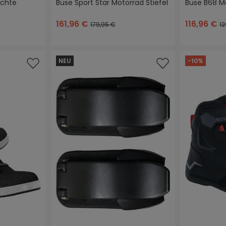
ichte
Büse Sport Star Motorrad Stiefel
Büse B68 Mo
schwarz/anthrazit
schwarz/weiß
161,96 €
116,96 €
179,95 €
12
 Bewertung von 4 von 5 Sternen
NEU
-10%