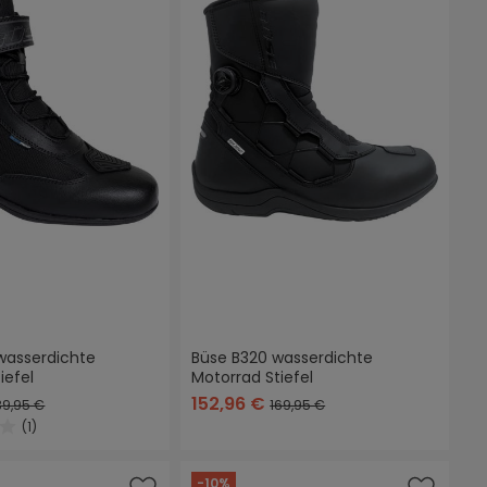
wasserdichte
Büse B320 wasserdichte
iefel
Motorrad Stiefel
152,96 €
39,95 €
169,95 €
(1)
ittliche Bewertung von 4 von 5 Sternen
-10%