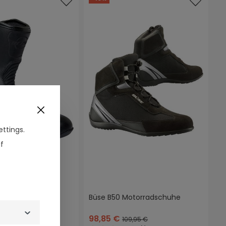
ttings.
f
wasserdichte
Büse B50 Motorradschuhe
iefel
98,85 €
69,95 €
109,95 €