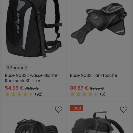
3 Farben
Büse 90822 wasserdichter
Büse 9082 Tanktasche
Rucksack 30 Liter
54,95 €
80,87 €
79,95 €
89,95 €
(92)
(6)
Durchschnittliche Bewertung von 4.4 von 5 Sternen
Durchschnittliche Bewertung
-35%