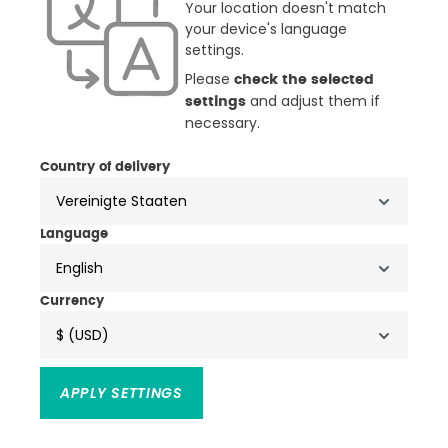
Your location doesn't match
your device's language
settings.
Please
check the selected
and adjust them if
settings
necessary.
Country of delivery
Büse Gürteltasche Dreiteilig
Büse TRS Sport-Touring
Tankrucksack
54,95 €
134,81 €
149,95 €
Language
(4)
(2)
Durchschnittliche Bewertung von 4.7 von 5 Sternen
Durchschnittliche Bewertung
English
-31%
Currency
$ (USD)
APPLY SETTINGS