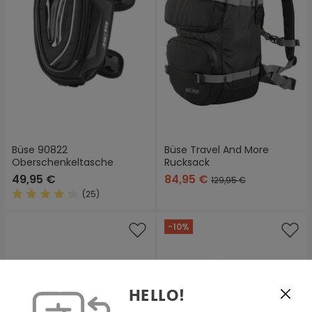
Büse 90822
Büse Travel And More
Oberschenkeltasche
Rucksack
49,95 €
84,95 €
129,95 €
(25)
Durchschnittliche Bewertung von 4.3 von 5 Sternen
-10%
HELLO!