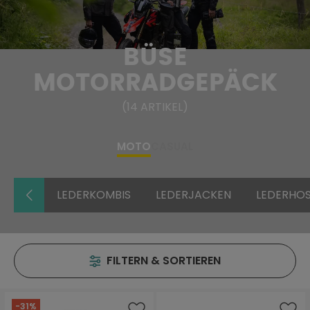
BÜSE
MOTORRADGEPÄCK
(
14
ARTIKEL
)
MOTO
CASUAL
LEDERKOMBIS
LEDERJACKEN
LEDERHO
FILTERN & SORTIEREN
-31%