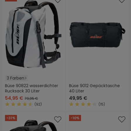
3 Farben
Büse 90822 wasserdichter
Büse 9012 Gepäcktasche
Rucksack 30 Liter
40 Liter
54,95 €
49,95 €
79,95 €
(92)
(15)
Durchschnittliche Bewertung von 4.4 von 5 Sternen
Durchschnittliche Bewertung
-31%
-10%