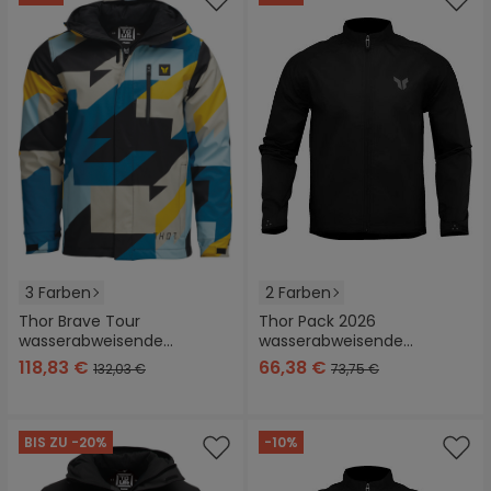
3 Farben
2 Farben
Thor Brave Tour
Thor Pack 2026
wasserabweisende
wasserabweisende
Textiljacke
Textiljacke
118,83 €
66,38 €
132,03 €
73,75 €
BIS ZU -20%
-10%