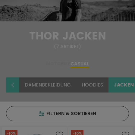
THOR JACKEN
(
7
ARTIKEL
)
MOTO
BIKE
CASUAL
DAMENBEKLEIDUNG
HOODIES
JACKEN
FILTERN & SORTIEREN
-10%
-10%