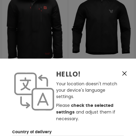
3 Farben
2 Farben
HELLO!
Thor Brave Tour
Thor Pack 2026
wasserabweisende
wasserabweisende
Your location doesn't match
Textiljacke
Textiljacke
ab
105,62 €
66,38 €
your device's language
132,03 €
73,75 €
settings.
Please
check the selected
-10%
BIS ZU -20%
and adjust them if
settings
necessary.
Country of delivery