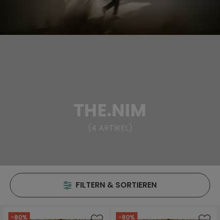
THE.NIM
(
4
ARTIKEL
)
FILTERN & SORTIEREN
-80%
-80%