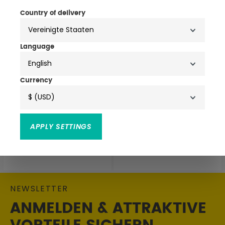
Country of delivery
Language
English
Currency
$ (USD)
3 Farben
4 Farben
APPLY SETTINGS
The.Nim Koreana Hemd
The.Nim Dylan 2017 Jeans
Slim Fit
29,95 €
39,95 €
149,90 €
199,90 €
NEWSLETTER
ANMELDEN & ATTRAKTIVE