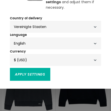
and adjust them if
settings
necessary.
2 Farben
3 Farben
Country of delivery
Superdry & Co Essential
Superdry & Co Essential
Serif Logo Half-Zip
Logo Zip-Hoodie
Sweatshirt
79,99 €
79,99 €
Language
English
NEU
NEU
Currency
$ (USD)
APPLY SETTINGS