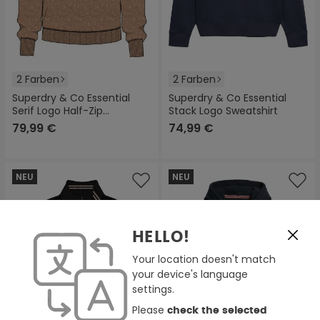
2 Farben
2 Farben
Superdry & Co Essential
Superdry & Co Essential
Serif Logo Half-Zip
Stack Logo Sweatshirt
Sweatshirt
79,99 €
74,99 €
NEU
NEU
HELLO!
Your location doesn't match
your device's language
settings.
Please
check the selected