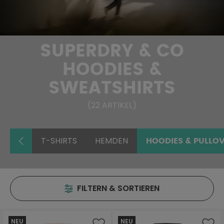
SUPERDRY & CO
HOODIES &
SWEATSHIRTS
(
22
ARTIKEL
)
T-SHIRTS
HEMDEN
HOODIES & PULLO
FILTERN & SORTIEREN
NEU
NEU