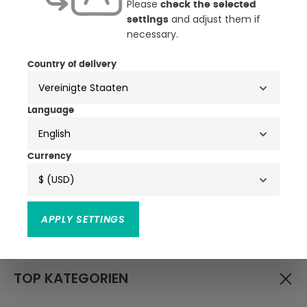
Please
check the selected
and adjust them if
settings
necessary.
NEWSLETTER
Country of delivery
ANMELDEN & ATTRAKTIVE
VORTEILE SICHERN
Language
• Exklusive Aktionen, Produktneuheiten & Trends
English
• Attraktive Rabatte, Schnäppchen & Gutscheine
Currency
$ (USD)
Ich habe die
zur Kenntnis
Datenschutzbestimmungen
APPLY SETTINGS
genommen und die
gelesen und bin mit ihnen
AGB
einverstanden.
TOP KATEGORIEN