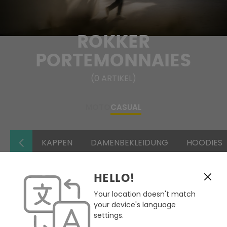
ROKKER
PORTEMONNAIES
(
0
ARTIKEL
)
MOTO
CASUAL
KAPPEN
DAMENBEKLEIDUNG
HOODIES
HELLO!
FILTERN & SORTIEREN
Your location doesn't match
your device's language
settings.
Keine Produkte gefunden.