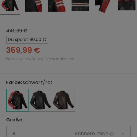
449,99 €
Du sparst 90,00 €
359,99 €
Preise inkl. MwSt. zzgl. Versandkosten
Farbe
:
schwarz/rot
auswählen
schwarz/weiß
braun/weiß
schwarz/rot
schwarz/weiß
braun/weiß
Größe
:
auswählen
S
Erinnere mich!