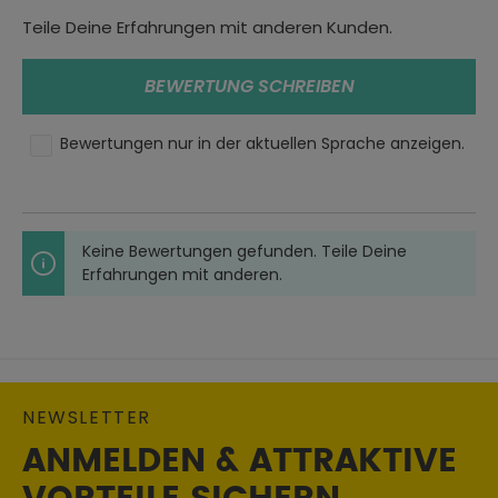
Teile Deine Erfahrungen mit anderen Kunden.
SHELLTECH Classic herausnehmbares Futter
3 Außentaschen
2 Innentaschen
BEWERTUNG SCHREIBEN
Tasche für Geldbörse
Bündchenverschluss mit Reißverschluss
Taille verstellbar
Bewertungen nur in der aktuellen Sprache anzeigen.
Neopren-Kragen
Unterarmtasche
Gepolsterte Nähte
Verstellbare Tasche für Ellenbogenprotektor
Keine Bewertungen gefunden. Teile Deine
Tasche für Rückenprotektor
Erfahrungen mit anderen.
Spezifikationen:
Schutzbekleidung für Motorradfahrer, Klasse AAA (EN
17092-2:2020)
Herausnehmbare ALPHA Schulterprotektoren, Level1
NEWSLETTER
(EN1621-1)
Herausnehmbare ALPHA Ellenbogenprotektoren, Level1
ANMELDEN & ATTRAKTIVE
(EN1621-1)