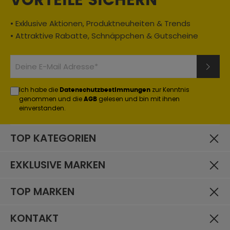
VORTEILE SICHERN
Farbe:
schwarz/rot
• Exklusive Aktionen, Produktneuheiten & Trends
• Attraktive Rabatte, Schnäppchen & Gutscheine
Größe:
S
Oberteile Typ:
Jacken
Ich habe die
zur Kenntnis
Datenschutzbestimmungen
Eigenschaften:
genommen und die
gelesen und bin mit ihnen
AGB
herausnehmbares Innenfutter
einverstanden.
Geschlecht:
TOP KATEGORIEN
Herren
Material:
EXKLUSIVE MARKEN
Leder
Jahreszeit:
TOP MARKEN
Sommer
Einsatzbereich:
KONTAKT
Classic / Chopper
, Urban / City