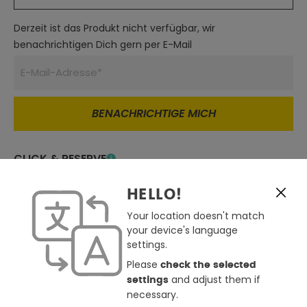
Derzeit ist das Produkt nicht verfügbar, wir
benachrichtigen Dich gern per E-Mail
BENACHRICHTIGE MICH
CLICK & RESERVE
Derzeit in keinem Store verfügbar
Click & Reserve nicht möglich
HELLO!
Store auswählen
Your location doesn't match
Zum Merkzettel hinzufügen
your device's language
settings.
Günstiger gesehen ?
Please
check the selected
Frage zum Produkt
and adjust them if
settings
necessary.