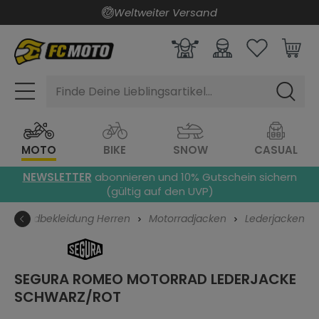
Weltweiter Versand
alt springen
Finde Deine Lieblingsartikel...
MOTO
BIKE
SNOW
CASUAL
NEWSLETTER
abonnieren und 10% Gutschein sichern
(gültig auf den UVP)
Motorradbekleidung Herren
Motorradjacken
Lederjacken
SEGURA ROMEO MOTORRAD LEDERJACKE
SCHWARZ/ROT