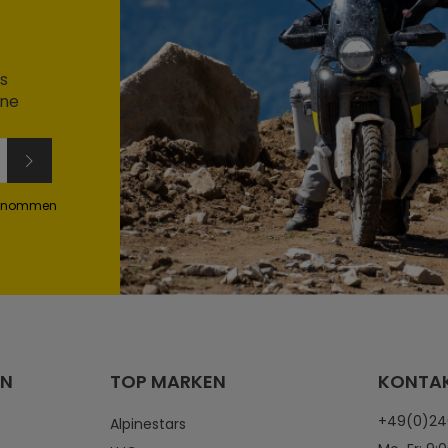
s
ine
genommen
EN
TOP MARKEN
KONTA
+49(0)2
Alpinestars