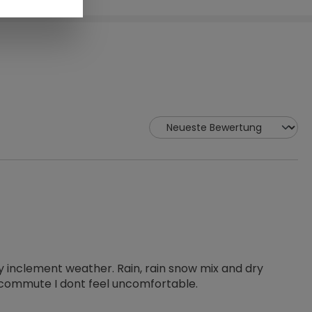
y inclement weather. Rain, rain snow mix and dry
commute I dont feel uncomfortable.