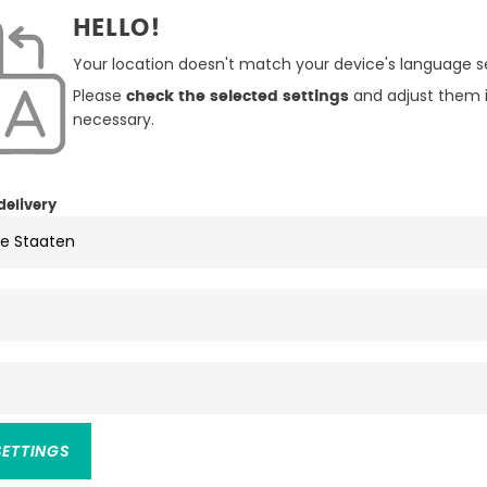
HELLO!
Your location doesn't match your device's language se
Please
and adjust them i
check the selected settings
necessary.
delivery
en
, herausnehmbares Innenfutter
, wasserdicht
ter Futter: 100% Polyester
SETTINGS