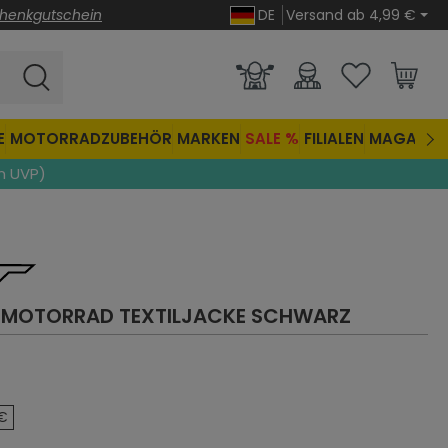
henkgutschein
DE
Versand ab 4,99 €
E
MOTORRADZUBEHÖR
MARKEN
SALE %
FILIALEN
MAGAZIN
n UVP)
 MOTORRAD TEXTILJACKE
SCHWARZ
he Bewertung von 4.5 von 5 Sternen
 €