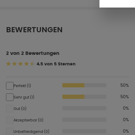
BEWERTUNGEN
2 von 2 Bewertungen
4.5 von 5 Sternen
Durchschnittliche Bewertung von 4.5 von 5 Sternen
50%
Perfekt (1)
50%
Sehr gut (1)
0%
Gut (0)
0%
Akzeptierbar (0)
0%
Unbefriedigend (0)