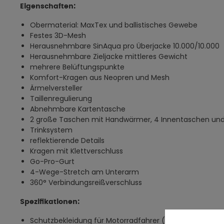
Eigenschaften:
Obermaterial: MaxTex und ballistisches Gewebe
Festes 3D-Mesh
Herausnehmbare SinAqua pro Überjacke 10.000/10.000
Herausnehmbare Zieljacke mittleres Gewicht
mehrere Belüftungspunkte
Komfort-Kragen aus Neopren und Mesh
Ärmelversteller
Taillenregulierung
Abnehmbare Kartentasche
2 große Taschen mit Handwärmer, 4 Innentaschen un
Trinksystem
reflektierende Details
Kragen mit Klettverschluss
Go-Pro-Gurt
4-Wege-Stretch am Unterarm
360° Verbindungsreißverschluss
Spezifikationen:
Schutzbekleidung für Motorradfahrer (EN 17092-3:2020)