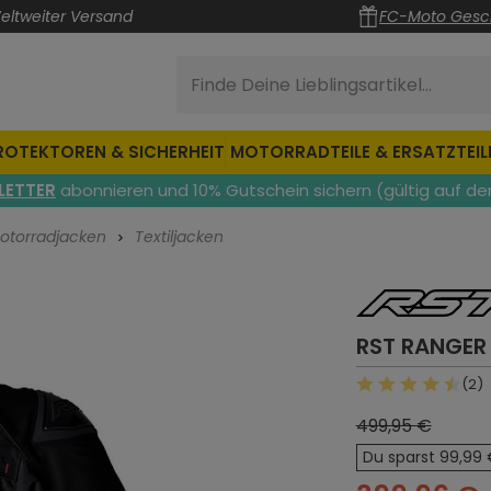
eltweiter Versand
FC-Moto Gesc
Finde Deine Lieblingsartikel...
ROTEKTOREN & SICHERHEIT
MOTORRADTEILE & ERSATZTEIL
LETTER
abonnieren und 10% Gutschein sichern (gültig auf de
otorradjacken
Textiljacken
RST RANGER
(2)
Durchschnittlic
499,95 €
Du sparst 99,99