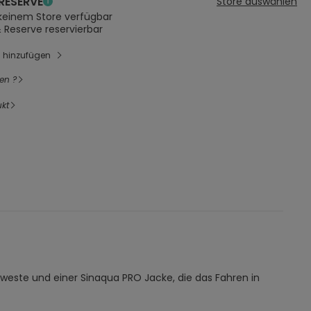
RESERVE
Store auswählen
 keinem Store verfügbar
& Reserve reservierbar
l hinzufügen
en ?
kt
nsweste und einer Sinaqua PRO Jacke, die das Fahren in