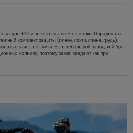
ературе +30 и всех открытых - не жарко. Порадовала
олный комплект защиты (плечи, локти, спина, грудь),
вать в качестве сумки. Есть небольшой заводской брак:
ионных молниях, поэтому замки заедают как при