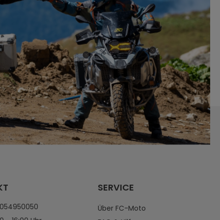
KT
SERVICE
4054950050
Über FC-Moto