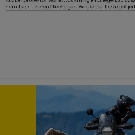
Rückenprotektor war etwas knifflig einzulegen, so dass 
verrutscht an den Ellenbogen. Würde die Jacke auf je