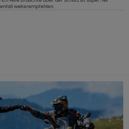
ich Hilfe brauchte aber der Schutz ist super. Nix
denfall weiterempfehlen.