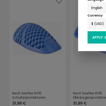
English
Currency
$ (USD)
APPLY 
Revit Seeflex RV16
Revit Seeflex RV15
Schulterprotektoren
Ellenbogenprotekto
31,99 €
31,99 €