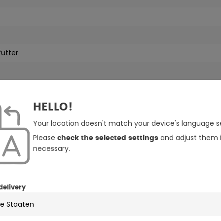
utter
HELLO!
Your location doesn't match your device's language se
Please
and adjust them i
check the selected settings
ter, 10% Nylon, 2% Elasthan Enthält nichttextile teile tierischen 
necessary.
delivery