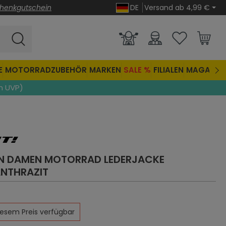
henkgutschein
DE
Versand ab 4,99 €
E
MOTORRADZUBEHÖR
MARKEN
SALE %
FILIALEN
MAGAZIN
n UVP)
AN DAMEN MOTORRAD LEDERJACKE
NTHRAZIT
che Bewertung von 5 von 5 Sternen
diesem Preis verfügbar