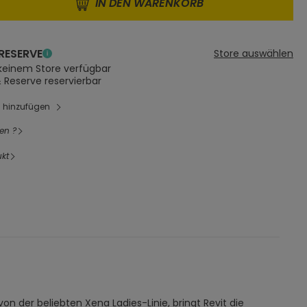
IN DEN WARENKORB
RESERVE
Store auswählen
 keinem Store verfügbar
& Reserve reservierbar
l hinzufügen
en ?
kt
on der beliebten Xena Ladies-Linie, bringt Revit die