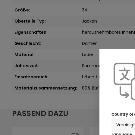
Größe:
34
Oberteile Typ:
Jacken
Eigenschaften:
herausnehmbares Innenf
Geschlecht:
Damen
Material:
Leder
Jahreszeit:
Sommer
Einsatzbereich:
Urban / City
Materialzusammensetzung:
80% Büffelleder, 8% Polyes
PASSEND DAZU
Country of 
Language