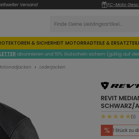
eltweiter Versand
FC-Moto Gesc
Finde Deine Lieblingsartikel...
ROTEKTOREN & SICHERHEIT
MOTORRADTEILE & ERSATZTEIL
LETTER
abonnieren und 10% Gutschein sichern (gültig auf de
otorradjacken
Lederjacken
REVIT MEDI
SCHWARZ/A
(1)
Durchschnittli
%
1 Stück zu 