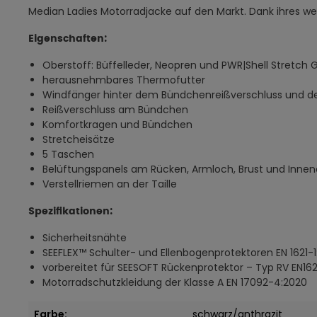
Median Ladies Motorradjacke auf den Markt. Dank ihres weic
Eigenschaften:
Oberstoff: Büffelleder, Neopren und PWR|Shell Stretch
herausnehmbares Thermofutter
Windfänger hinter dem Bündchenreißverschluss und de
Reißverschluss am Bündchen
Komfortkragen und Bündchen
Stretcheisätze
5 Taschen
Belüftungspanels am Rücken, Armloch, Brust und Inne
Verstellriemen an der Taille
Spezifikationen:
Sicherheitsnähte
SEEFLEX™ Schulter- und Ellenbogenprotektoren EN 1621-1:
vorbereitet für SEESOFT Rückenprotektor – Typ RV EN162
Motorradschutzkleidung der Klasse A EN 17092-4:2020
Farbe:
schwarz/anthrazit