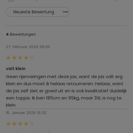
Größe:
S
Oberteile Typ:
Jacken
Bewertungen
4
Eigenschaften:
27. Februar 2026 09:05
herausnehmbares Innenfutter
, wasserdicht
Geschlecht:
Herren
Bewertung mit 4 von 5 Sternen
valt klein
Material:
Geen rijervaringen met deze jas, want de jas valt erg
Textil
klein en dus moet ik helaas retourneren. Helaas, want
de jas zelf ziet er goed uit en is ook kwalitatief duidelijk
Einsatzbereich:
een topjas. Ik ben 185cm en 95kg, maar 3XL is nog te
Touring
, Urban / City
klein.
Materialzusammensetzung:
15. Januar 2026 15:20
Außenmaterial: 92% Polyamid, 7% Elasthan, 1% sonstige
Fasern / Innenfutter: 67% Polyester, 32% Polyamid, 1%
sonstige Fasern
Bewertung mit 4 von 5 Sternen