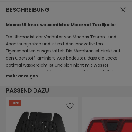
BESCHREIBUNG
Macna Ultimax wasserdichte Motorrad Textiljacke
Die Ultimax ist der Vorläufer von Macnas Touren- und
Abenteuerjacken und ist mit den innovativsten
Eigenschaften ausgestattet. Die Membran ist direkt auf
den Oberstoff laminiert, was bedeutet, dass die Jacke
optimal wasserdicht ist und sich nicht mit Wasser
vollsaugt. Der E.P.G. (Electric Power Guide) ermöglicht es,
mehr anzeigen
Stromkabel durch die Ärmel der Jacke zu führen, um die
Handschuhe mit Strom zu versorgen, und bietet so volle
PASSEND DAZU
Bewegungsfreiheit, ohne an den Handgelenken
aufzutragen. Außerdem gewährleisten R.I.S.C.™ Level 2
-10%
Protektoren der Klasse A an Schultern und Ellenbogen
sowie reflektierende Elemente ein hohes Maß an
Sicherheit. Die Jacke kann noch mit einem Brust- und
Rückenprotektor nachgerüstet werden (separat