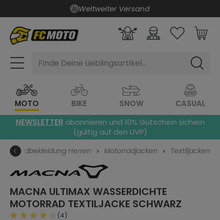
Weltweiter Versand
alt springen
Finde Deine Lieblingsartikel...
MOTO
BIKE
SNOW
CASUAL
NEWSLETTER
abonnieren und 10% Gutschein sichern
(gültig auf den UVP)
Motorradbekleidung Herren
Motorradjacken
Textiljacken
MACNA ULTIMAX WASSERDICHTE
MOTORRAD TEXTILJACKE
SCHWARZ
(4)