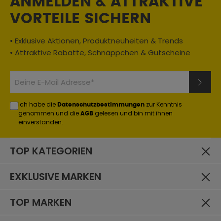
ANMELDEN & ATTRAKTIVE
Lieferumfang enthalten)
VORTEILE SICHERN
Farbe:
dunkelrot
• Exklusive Aktionen, Produktneuheiten & Trends
Größe:
• Attraktive Rabatte, Schnäppchen & Gutscheine
XS
Oberteile Typ:
Jacken
Ich habe die
zur Kenntnis
Datenschutzbestimmungen
Geschlecht:
genommen und die
gelesen und bin mit ihnen
AGB
Damen
einverstanden.
Material:
Textil
TOP KATEGORIEN
Jahreszeit:
EXKLUSIVE MARKEN
Sommer
Einsatzbereich:
TOP MARKEN
Urban / City