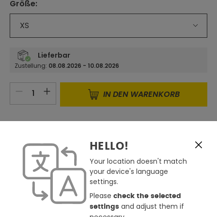
Größe
:
auswählen
XS
Lieferbar
Zustellung:
08.08.2026 - 10.08.2026
Produkt Anzahl: Gib den gewünschten 
IN DEN WARENKORB
CLICK & RESERVE
Derzeit in keinem Store verfügbar
HELLO!
per Click & Reserve reservierbar
Store auswählen
Your location doesn't match
your device's language
Zum Merkzettel hinzufügen
settings.
Günstiger gesehen ?
Please
check the selected
and adjust them if
settings
Frage zum Produkt