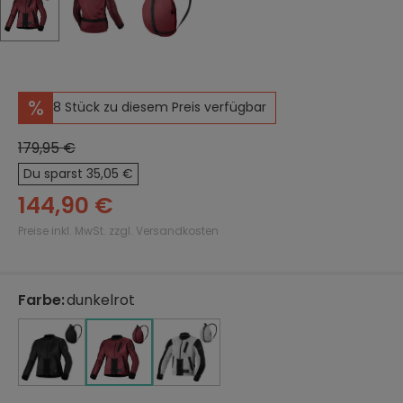
%
8 Stück zu diesem Preis verfügbar
179,95 €
Du sparst 35,05 €
144,90 €
Preise inkl. MwSt. zzgl. Versandkosten
Farbe
:
dunkelrot
auswählen
schwarz
hellgrau
schwarz
dunkelrot
hellgrau