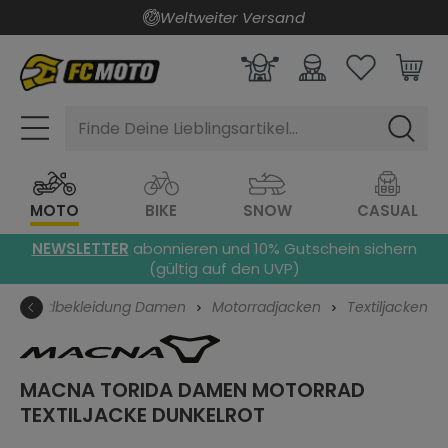
Weltweiter Versand
alt springen
Finde Deine Lieblingsartikel...
MOTO
BIKE
SNOW
CASUAL
NEWSLETTER
abonnieren und 10% Gutschein sichern
(gültig auf den UVP)
Motorradbekleidung Damen
Motorradjacken
Textiljacken
MACNA TORIDA DAMEN MOTORRAD
TEXTILJACKE
DUNKELROT