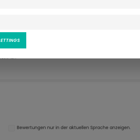
ty
SETTINGS
Elasthan
Bewertungen nur in der aktuellen Sprache anzeigen.