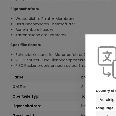
Eigenschaften:
Wasserdichte Raintex Membrane
Herausnehmbares Thermofutter
Abnehmbare Kapuze
Kartentasche am Unterarm
Spezifikationen:
Schutzbekleidung für Motorradfahrer (EN 17092-4:2020)
RISC Schulter- und Ellenbogenprotektoren, Level 1 enth
RISC Rückenprotektor nachrüstbar (nicht im Lieferumf
Farbe:
braun
Größe:
S
Country of 
Oberteile Typ:
Jacken
Eigenschaften:
herausnehmbares 
Language
Geschlecht:
Herren