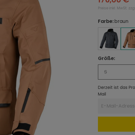
Preise inkl. MwSt. zz
Farbe
:
braun
auswählen
schwarz
schwarz
b
Größe
:
auswählen
S
Derzeit ist das P
Mail