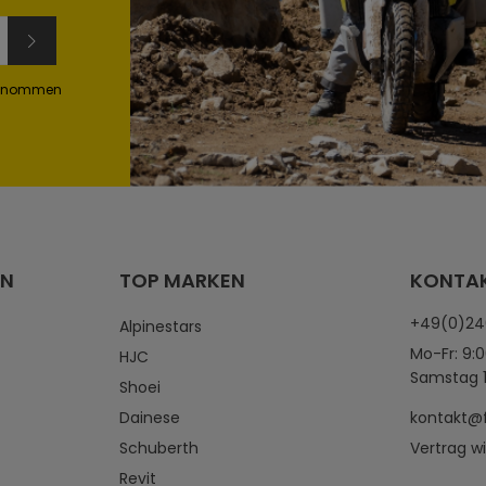
genommen
EN
TOP MARKEN
KONTA
+49(0)2
Alpinestars
Mo-Fr: 9:0
HJC
Samstag 1
Shoei
Dainese
kontakt@
Schuberth
Vertrag w
Revit