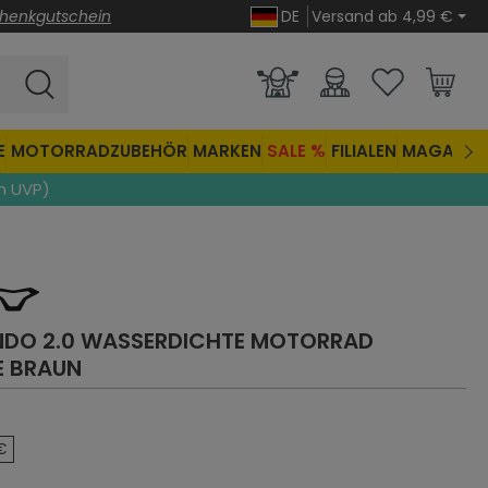
henkgutschein
DE
Versand ab 4,99 €
E
MOTORRADZUBEHÖR
MARKEN
SALE %
FILIALEN
MAGAZIN
n UVP)
DO 2.0 WASSERDICHTE MOTORRAD
E
BRAUN
€