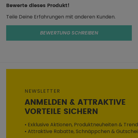
Durchschnittliche Bewertung von 0 von 5 Sternen
Bewerte dieses Produkt!
Teile Deine Erfahrungen mit anderen Kunden.
BEWERTUNG SCHREIBEN
NEWSLETTER
ANMELDEN & ATTRAKTIVE
VORTEILE SICHERN
• Exklusive Aktionen, Produktneuheiten & Trend
• Attraktive Rabatte, Schnäppchen & Gutsche