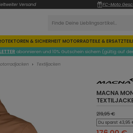
eltweiter Versand
FC-Moto Gesc
Finde Deine Lieblingsartikel...
ROTEKTOREN & SICHERHEIT
MOTORRADTEILE & ERSATZTEIL
LETTER
abonnieren und 10% Gutschein sichern (gültig auf de
otorradjacken
Textiljacken
MACNA MON
TEXTILJACK
219,95 €
Du sparst 43,95 
176,00 €