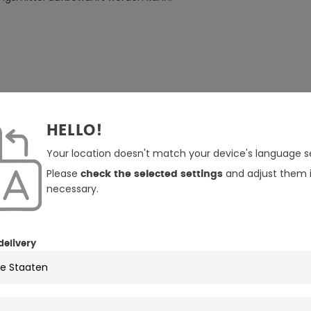
HELLO!
, Klasse A
Your location doesn't match your device's language se
alten
Please
and adjust them i
ang enthalten)
check the selected settings
necessary.
delivery
Innenfutter
, wasserdicht