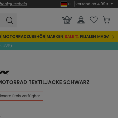
henkgutschein
DE
Versand ab 4,99 €
E
MOTORRADZUBEHÖR
MARKEN
SALE %
FILIALEN
MAGAZIN
n UVP)
 MOTORRAD TEXTILJACKE
SCHWARZ
diesem Preis verfügbar
€