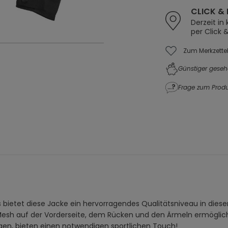
CLICK & 
Derzeit in
per Click 
Zum Merkzette
Günstiger geseh
Frage zum Produ
ietet diese Jacke ein hervorragendes Qualitätsniveau in dieser
d Mesh auf der Vorderseite, dem Rücken und den Ärmeln ermögli
rgen, bieten einen notwendigen sportlichen Touch!