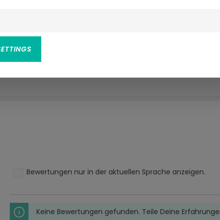
SETTINGS
ester, 10% Polyurethan; Futter: 100% Polyester
Bewertungen nur in der aktuellen Sprache anzeigen.
Keine Bewertungen gefunden. Teile Deine Erfahrunge