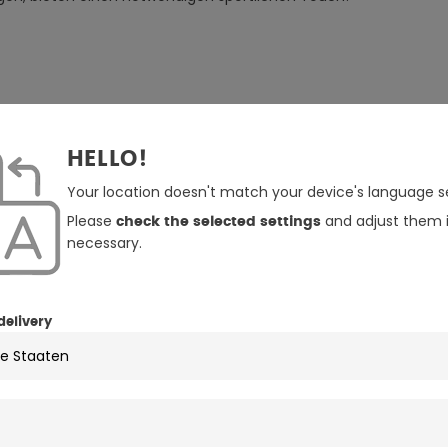
HELLO!
 Klasse A
Your location doesn't match your device's language se
n
Please
and adjust them i
check the selected settings
necessary.
delivery