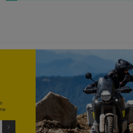
s
ine