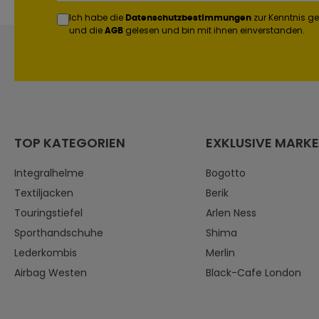
Ich habe die
zur Kenntnis 
Datenschutzbestimmungen
und die
gelesen und bin mit ihnen einverstanden.
AGB
TOP KATEGORIEN
EXKLUSIVE MARK
Integralhelme
Bogotto
Textiljacken
Berik
Touringstiefel
Arlen Ness
Sporthandschuhe
Shima
Lederkombis
Merlin
Airbag Westen
Black-Cafe London