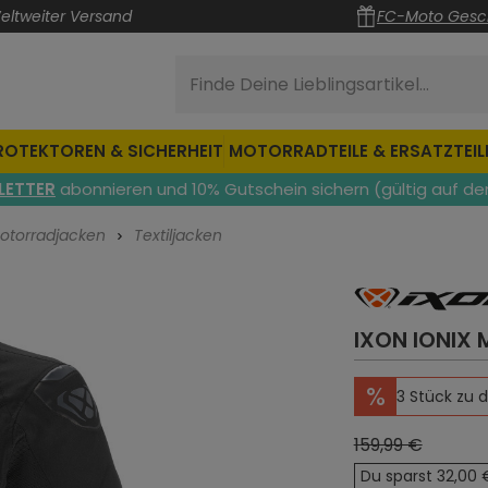
eltweiter Versand
FC-Moto Gesc
Finde Deine Lieblingsartikel...
ROTEKTOREN & SICHERHEIT
MOTORRADTEILE & ERSATZTEIL
LETTER
abonnieren und 10% Gutschein sichern (gültig auf de
otorradjacken
Textiljacken
IXON IONIX
%
3 Stück zu 
159,99 €
Du sparst 32,00 