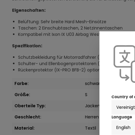
Eigenschaften:
Belüftung: Sehr breite Hard Mesh-Einsätze
Taschen: 2 Einschubtaschen, 2 Netzinnentaschen
Kompatibel mit Ixon IX U03 Airbag Weste
Spezifikation:
Schutzbekleidung für Motorradfahrer (EN 17092-3:2020),
Schulter- und Ellenbogenprotektoren (Level1) enthalte
Rückenprotektor (IX-PRO BFB-2) optional erhältlich
Farbe:
schwarz
Größe:
S
Country of 
Oberteile Typ:
Jacken
Geschlecht:
Herren
Language
English
Material:
Textil