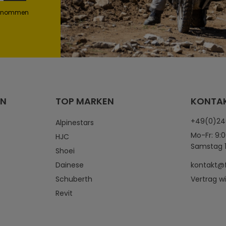
genommen
EN
TOP MARKEN
KONTA
+49(0)2
Alpinestars
Mo-Fr: 9:0
HJC
Samstag 1
Shoei
Dainese
kontakt@
Schuberth
Vertrag w
Revit