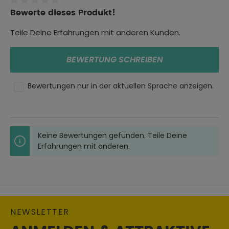
1 Innentasche mit Reißverschluss auf der linken
Durchschnittliche Bewertung von 0 von 5 Sternen
Bewerte dieses Produkt!
Innenseite
Teile Deine Erfahrungen mit anderen Kunden.
Weitenverstellung am Handgelenk durch Druckknöpfe
und an der Taille durch Klettverschluss
abnehmbare Kapuze
BEWERTUNG SCHREIBEN
Schutz vor Regen durch eine Membran
Bewertungen nur in der aktuellen Sprache anzeigen.
Spezifikationen:
wasserdichte Membrane
feste Ärmel- und Körperfutter
herausnehmbare ärmellose Thermo-Aluminiumweste
Keine Bewertungen gefunden. Teile Deine
herausnehmbare Ellenbogen- und Schulterprotektoren
Erfahrungen mit anderen.
herausnehmbarer Rückenprotektor
Farbe:
khaki
Größe:
S
NEWSLETTER