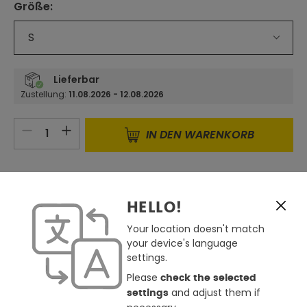
Größe
:
auswählen
S
Lieferbar
Zustellung:
11.08.2026 - 12.08.2026
Produkt Anzahl: Gib den gewünschten 
IN DEN WARENKORB
CLICK & RESERVE
Derzeit in keinem Store verfügbar
HELLO!
per Click & Reserve reservierbar
Store auswählen
Your location doesn't match
your device's language
Zum Merkzettel hinzufügen
settings.
Günstiger gesehen ?
Please
check the selected
and adjust them if
settings
Frage zum Produkt