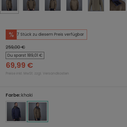
%
7 Stück zu diesem Preis verfügbar
259,00 €
Du sparst 189,01 €
69,99 €
Preise inkl. MwSt. zzgl. Versandkosten
Farbe
:
khaki
auswählen
blau
blau
khaki