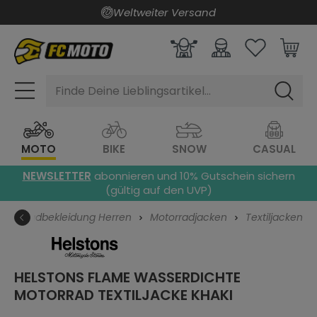
Weltweiter Versand
alt springen
Finde Deine Lieblingsartikel...
MOTO
BIKE
SNOW
CASUAL
NEWSLETTER
abonnieren und 10% Gutschein sichern
(gültig auf den UVP)
Motorradbekleidung Herren
Motorradjacken
Textiljacken
HELSTONS FLAME WASSERDICHTE
MOTORRAD TEXTILJACKE
KHAKI