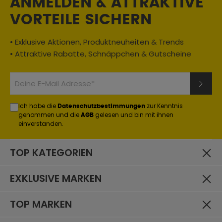
Oberteile Typ:
ANMELDEN & ATTRAKTIVE
Jacken
VORTEILE SICHERN
Eigenschaften:
Rückenprotektor enthalten
, wasserdicht
• Exklusive Aktionen, Produktneuheiten & Trends
• Attraktive Rabatte, Schnäppchen & Gutscheine
Geschlecht:
Herren
Material:
Textil
Ich habe die
zur Kenntnis
Datenschutzbestimmungen
Jahreszeit:
genommen und die
gelesen und bin mit ihnen
AGB
einverstanden.
Sommer
Einsatzbereich:
TOP KATEGORIEN
Classic / Chopper
, Urban / City
Materialzusammensetzung:
EXKLUSIVE MARKEN
Außenmaterial: 100% Nylon / Futter: 74% Polyester, 20%
Nylon, 6% Baumwolle / Herausnehmbare Weste: 100%
TOP MARKEN
Polyester