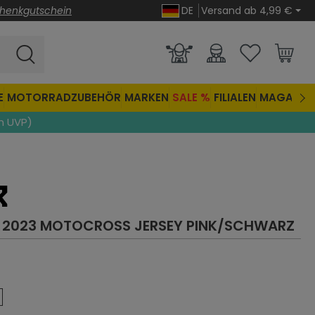
henkgutschein
DE
Versand ab 4,99 €
E
MOTORRADZUBEHÖR
MARKEN
SALE %
FILIALEN
MAGAZIN
n UVP)
 2023 MOTOCROSS JERSEY
PINK/SCHWARZ
che Bewertung von 5 von 5 Sternen