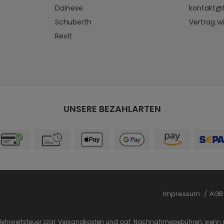
Dainese
kontakt@
Schuberth
Vertrag w
Revit
UNSERE BEZAHLARTEN
Impressum
AG
. Mehrwertsteuer zzgl.
Versandkosten
und ggf. Nachnahmegebühren, wenn n