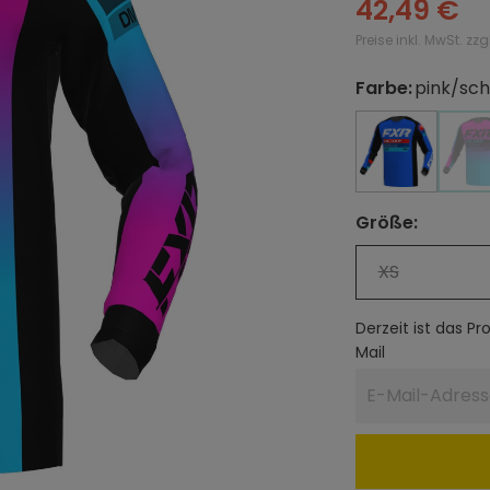
42,49 €
Preise inkl. MwSt. zz
Farbe
:
pink/sc
auswählen
blau/schwarz
blau/schwa
p
(
Größe
:
auswählen
XS
Derzeit ist das P
Mail