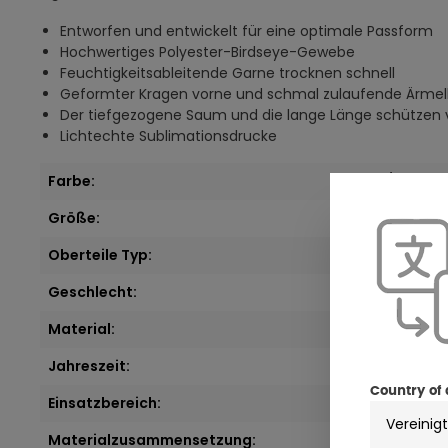
Entworfen und entwickelt für eine optimale Passform
Hochwertiges Polyester-Birdseye-Gewebe
Feuchtigkeitsableitende Garne trocknen schnell
Geformter Kragen vorne und schmal zulaufende Ärme
Der tiefgezogene Saum und die lange Länge schützen v
Lichtechte Sublimationsdrucke
Farbe:
pink/schwar
Größe:
XS
Oberteile Typ:
Langarmshir
Geschlecht:
Herren
Material:
Textil
Jahreszeit:
Sommer
Country of 
Einsatzbereich:
Enduro / Ad
Materialzusammensetzung:
100% Polyest