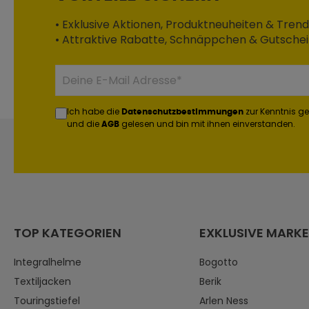
• Exklusive Aktionen, Produktneuheiten & Trend
• Attraktive Rabatte, Schnäppchen & Gutsche
Ich habe die
zur Kenntnis 
Datenschutzbestimmungen
und die
gelesen und bin mit ihnen einverstanden.
AGB
TOP KATEGORIEN
EXKLUSIVE MARK
Integralhelme
Bogotto
Textiljacken
Berik
Touringstiefel
Arlen Ness