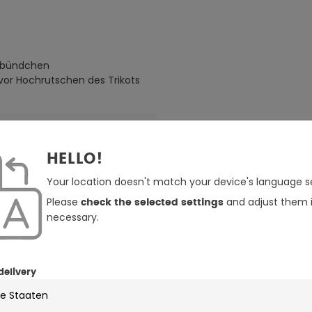
lbündchen
or Hochrutschen des Trikots
z
HELLO!
ts
Your location doesn't match your device's language se
Please
and adjust them i
check the selected settings
necessary.
delivery
venture
, Motocross
er