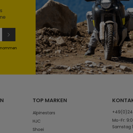
s
ine
genommen
EN
TOP MARKEN
KONTA
+49(0)2
Alpinestars
Mo-Fr: 9:0
HJC
Samstag 1
Shoei