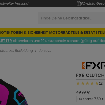
eltweiter Versand
FC-Moto Gesc
Finde Deine Lieblingsartikel...
ROTEKTOREN & SICHERHEIT
MOTORRADTEILE & ERSATZTEIL
LETTER
abonnieren und 10% Gutschein sichern (gültig auf de
otocross Bekleidung
Jerseys
FXR CLUTCH
(2)
Durchschnittli
49,99 €
Du sparst 7,50 €