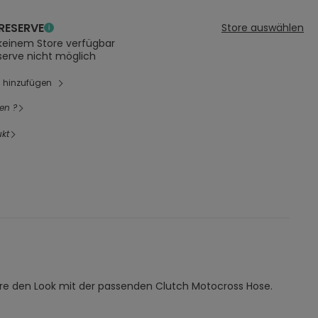
RESERVE
Store auswählen
 keinem Store verfügbar
serve nicht möglich
l hinzufügen
en ?
kt
ere den Look mit der passenden Clutch Motocross Hose.