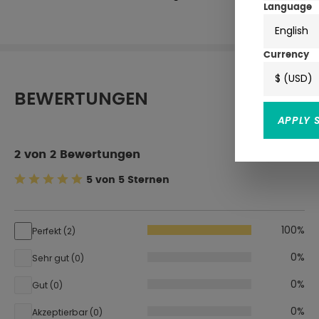
Language
English
Currency
$ (USD)
BEWERTUNGEN
APPLY 
2 von 2 Bewertungen
5 von 5 Sternen
Durchschnittliche Bewertung von 5 von 5 Sternen
100%
Perfekt (2)
0%
Sehr gut (0)
0%
Gut (0)
0%
Akzeptierbar (0)