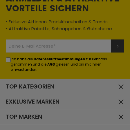
Material:
VORTEILE SICHERN
Textil
Jahreszeit:
• Exklusive Aktionen, Produktneuheiten & Trends
Sommer
• Attraktive Rabatte, Schnäppchen & Gutscheine
Einsatzbereich:
Enduro / Adventure
, Motocross
Materialzusammensetzung:
Ich habe die
zur Kenntnis
100% Polyester
Datenschutzbestimmungen
genommen und die
gelesen und bin mit ihnen
AGB
einverstanden.
TOP KATEGORIEN
EXKLUSIVE MARKEN
TOP MARKEN