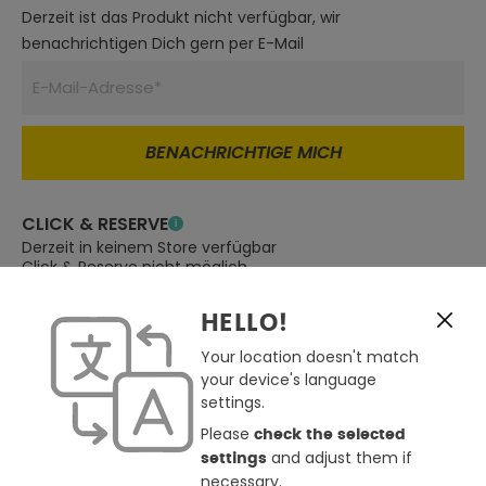
Derzeit ist das Produkt nicht verfügbar, wir
benachrichtigen Dich gern per E-Mail
BENACHRICHTIGE MICH
CLICK & RESERVE
Derzeit in keinem Store verfügbar
Click & Reserve nicht möglich
Store auswählen
HELLO!
Zum Merkzettel hinzufügen
Your location doesn't match
Günstiger gesehen ?
your device's language
settings.
Frage zum Produkt
Please
check the selected
and adjust them if
settings
BESCHREIBUNG
necessary.