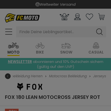
Weltweiter Versand
alt springen
Finde Deine Lieblingsartikel...
MOTO
BIKE
SNOW
CASUAL
NEWSLETTER
abonnieren und 10% Gutschein sichern
(gültig auf den UVP)
torradbekleidung Herren
Motocross Bekleidung
Jerseys
FOX 180 LEAN MOTOCROSS JERSEY
ROT