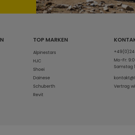
EN
TOP MARKEN
KONTA
+49(0)2
Alpinestars
Mo-Fr: 9:0
HJC
Samstag 1
Shoei
Dainese
kontakt@
Schuberth
Vertrag w
Revit