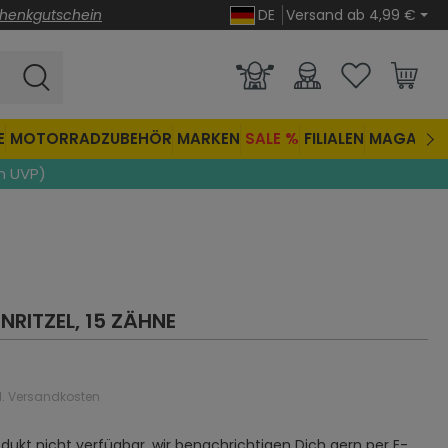
henkgutschein
DE
Versand ab 4,99 €
E
MOTORRADZUBEHÖR
MARKEN
SALE %
FILIALEN
MAGAZIN
n UVP)
NRITZEL, 15 ZÄHNE
gl. Versandkosten
rodukt nicht verfügbar, wir benachrichtigen Dich gern per E-