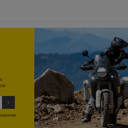
s
ine
genommen