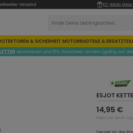
eltweiter Versand
FC-Moto Gesc
Finde Deine Lieblingsartikel...
ROTEKTOREN & SICHERHEIT
MOTORRADTEILE & ERSATZTEIL
LETTER
abonnieren und 10% Gutschein sichern (gültig auf de
ESJOT KETTE
14,95 €
Preise inkl. MwSt. zz
Derzeit ist das P