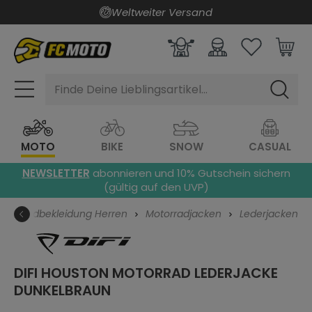
Weltweiter Versand
alt springen
Finde Deine Lieblingsartikel...
MOTO
BIKE
SNOW
CASUAL
NEWSLETTER
abonnieren und 10% Gutschein sichern
(gültig auf den UVP)
Motorradbekleidung Herren
Motorradjacken
Lederjacken
DIFI HOUSTON MOTORRAD LEDERJACKE
DUNKELBRAUN