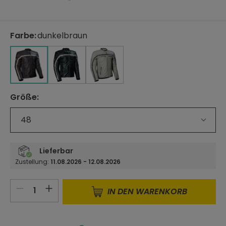
Farbe
:
dunkelbraun
auswählen
schwarz/beige
hellgrau/schwarz
dunkelbraun
schwarz/beige
hellgrau/schwarz
Größe
:
auswählen
48
Lieferbar
Zustellung:
11.08.2026 - 12.08.2026
Produkt Anzahl: Gib den gewünschten 
IN DEN WARENKORB