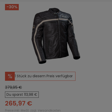
-30%
Bildergalerie überspringen
%
1 Stück zu diesem Preis verfügbar
379,95 €
Du sparst 113,98 €
265,97 €
Preise inkl. MwSt. zzgl. Versandkosten