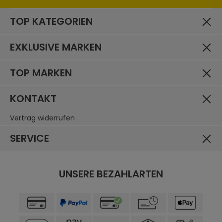
1 x Ellenbogen- und Schulterprotektoren
TOP KATEGORIEN
EU Konformitätserklärung:
Herunterladen
EXKLUSIVE MARKEN
Farbe:
dunkelbraun
TOP MARKEN
Größe:
48
KONTAKT
Oberteile Typ:
Vertrag widerrufen
Jacken
SERVICE
Geschlecht:
Herren
Material:
UNSERE BEZAHLARTEN
Leder
Jahreszeit:
Sommer