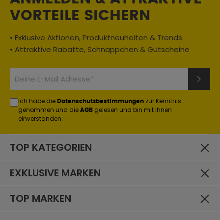
VORTEILE SICHERN
Geschlecht:
Herren
• Exklusive Aktionen, Produktneuheiten & Trends
Material:
• Attraktive Rabatte, Schnäppchen & Gutscheine
Textil
Jahreszeit:
Winter
Einsatzbereich:
Ich habe die
zur Kenntnis
Datenschutzbestimmungen
Touring
, Urban / City
genommen und die
gelesen und bin mit ihnen
AGB
einverstanden.
Schutzklasse (Zertifizierung):
Schutzklasse A
TOP KATEGORIEN
Materialzusammensetzung:
Außenmaterial: 100% Polyamid. Abnehmbares Futter:
EXKLUSIVE MARKEN
100% Polyester. Festes Futter: 90% Polyester, 10%
Polyamid.
TOP MARKEN