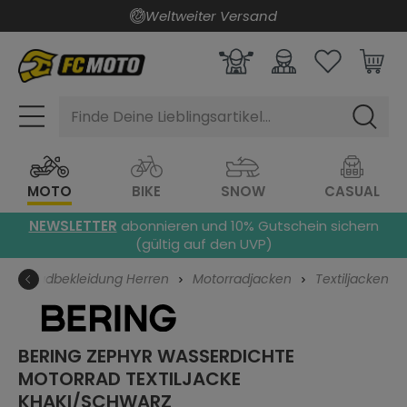
Weltweiter Versand
alt springen
Finde Deine Lieblingsartikel...
MOTO
BIKE
SNOW
CASUAL
NEWSLETTER
abonnieren und 10% Gutschein sichern
(gültig auf den UVP)
Motorradbekleidung Herren
Motorradjacken
Textiljacken
BERING ZEPHYR WASSERDICHTE
MOTORRAD TEXTILJACKE
KHAKI/SCHWARZ