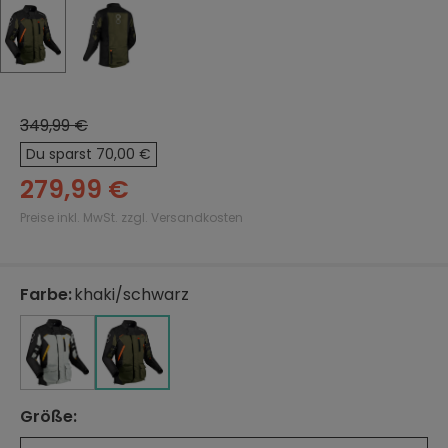
349,99 €
Du sparst 70,00 €
279,99 €
Preise inkl. MwSt. zzgl. Versandkosten
Farbe
:
khaki/schwarz
auswählen
schwarz/grau
schwarz/grau
khaki/schwarz
Größe
:
auswählen