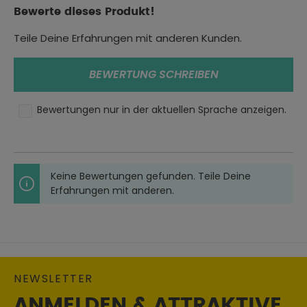
Durchschnittliche Bewertung von 0 von 5 Sternen
17092 -4)
Bewerte dieses Produkt!
Abnehmbare Ellbogenprotektoren Alpha, Level 1 (EN
Teile Deine Erfahrungen mit anderen Kunden.
1621-1: 2013) (enthalten)
Abnehmbare Schulterprotektoren Alpha, Level 1 (EN
1621-1: 2013) (enthalten)
BEWERTUNG SCHREIBEN
Tasche für optionalen Rückenprotektor (nicht im
Lieferumfang enthalten)
Bewertungen nur in der aktuellen Sprache anzeigen.
EU Konformitätserklärung:
Herunterladen
Farbe:
Keine Bewertungen gefunden. Teile Deine
khaki/schwarz
Erfahrungen mit anderen.
Größe:
S
Oberteile Typ:
Jacken
NEWSLETTER
Eigenschaften:
herausnehmbares Innenfutter
, wasserdicht
ANMELDEN & ATTRAKTIVE