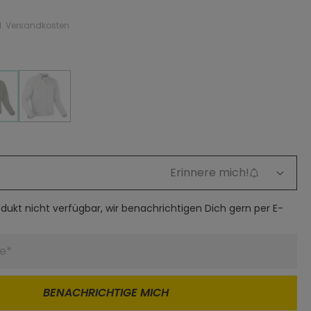
gl. Versandkosten
silber
haki
Diese Option ist zurzeit nicht verfügbar.)
silber
(Diese Option ist zurzeit nicht verfügbar.)
Erinnere mich!
rodukt nicht verfügbar, wir benachrichtigen Dich gern per E-
BENACHRICHTIGE MICH