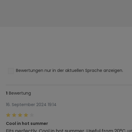
Bewertungen nur in der aktuellen Sprache anzeigen.
Bewertung
1
16. September 2024 19:14
Bewertung mit 4 von 5 Sternen
Cool in hot summer
Fits perfectly. Cool in hot summer. Useful from 20°C, un