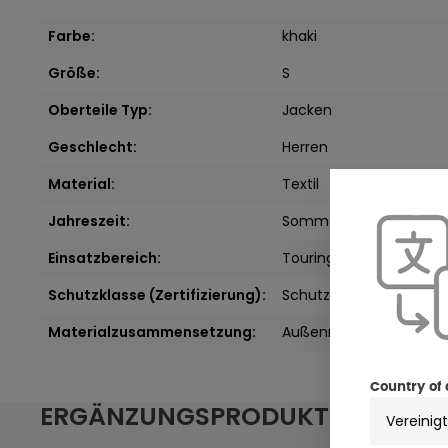
Farbe:
khaki
Größe:
S
Oberteile Typ:
Jacken
Geschlecht:
Herren
Material:
Textil
Jahreszeit:
Sommer
Einsatzbereich:
Touring
, Urban / City
Schutzklasse (Zertifizierung):
Schutzklasse A
Materialzusammensetzung:
Außenmaterial: 100% Pol
Country of 
ERGÄNZUNGSPRODUKTE