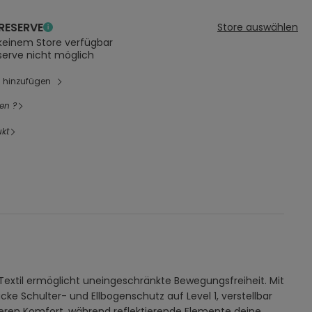
RESERVE
Store auswählen
 keinem Store verfügbar
serve nicht möglich
l hinzufügen
en ?
kt
 Textil ermöglicht uneingeschränkte Bewegungsfreiheit. Mit
cke Schulter- und Ellbogenschutz auf Level 1, verstellbar
ieren Komfort, während reflektierende Elemente deine