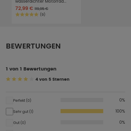
wasserdichter Motorrad
Rucksack
72,99 €
119,95 €
(9)
Durchschnittliche Bewertung von 5 von 5 Sternen
BEWERTUNGEN
1 von 1 Bewertungen
4 von 5 Sternen
Durchschnittliche Bewertung von 4 von 5 Sternen
0%
Perfekt (0)
100%
Sehr gut (1)
0%
Gut (0)