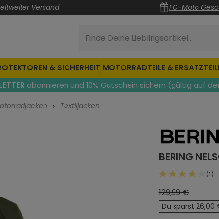
eltweiter Versand
FC-Moto Gesc
Finde Deine Lieblingsartikel...
ROTEKTOREN & SICHERHEIT
MOTORRADTEILE & ERSATZTEIL
LETTER
abonnieren und 10% Gutschein sichern (gültig auf de
otorradjacken
Textiljacken
BERING NEL
(1)
Durchschnittli
129,99 €
Du sparst 26,00 