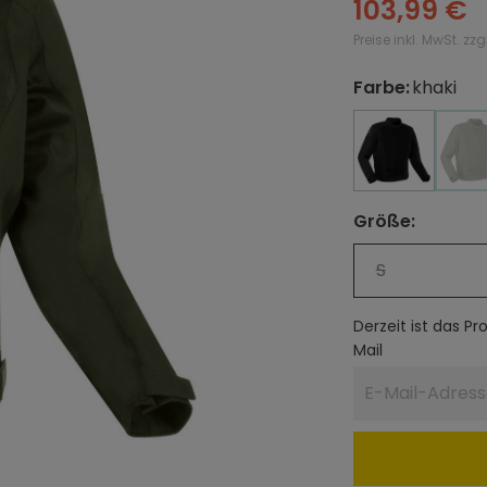
103,99 €
Preise inkl. MwSt. zz
Farbe
:
khaki
auswählen
schwarz
schwarz
k
(
Größe
:
auswählen
S
Derzeit ist das P
Mail