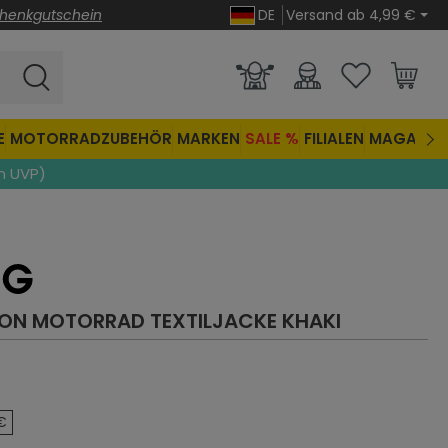
henkgutschein
DE
Versand ab 4,99 €
E
MOTORRADZUBEHÖR
MARKEN
SALE %
FILIALEN
MAGAZIN
n UVP)
SON MOTORRAD TEXTILJACKE
KHAKI
che Bewertung von 4 von 5 Sternen
€