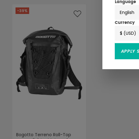
Language
-39%
English
Currency
$ (USD)
APPLY 
Bogotto Terreno Roll-Top