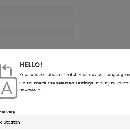
HELLO!
Your location doesn't match your device's language se
Please
and adjust them i
check the selected settings
necessary.
yester. Innenfutter: 100% Polyester
delivery