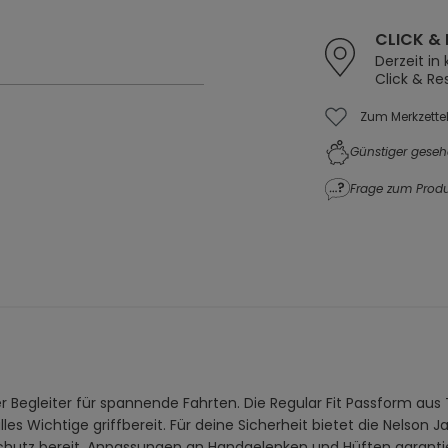
CLICK & 
Derzeit in
Click & Re
Zum Merkzette
Günstiger geseh
Frage zum Produ
r Begleiter für spannende Fahrten. Die Regular Fit Passform aus
s Wichtige griffbereit. Für deine Sicherheit bietet die Nelson Ja
n Schutz bereit. Anpassungen an Handgelenken und Hüften garant