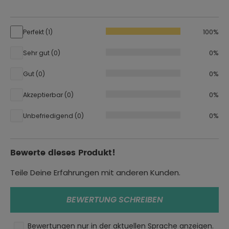
1621-1) (enthalten)
Durchschnittliche Bewertung von 5 von 5 Sternen
Abnehmbare Schulterprotektoren Alpha - Level 1, (EN
1621-1) (enthalten)
100%
Perfekt (1)
Vorbereitet für Rückenprotektor (nicht im
Lieferumfang enthalten)
0%
Sehr gut (0)
EU Konformitätserklärung:
Herunterladen
0%
Gut (0)
0%
Akzeptierbar (0)
Farbe:
blau
0%
Unbefriedigend (0)
Größe:
S
Bewerte dieses Produkt!
Oberteile Typ:
Jacken
Teile Deine Erfahrungen mit anderen Kunden.
Eigenschaften:
wasserdicht
BEWERTUNG SCHREIBEN
Geschlecht:
Bewertungen nur in der aktuellen Sprache anzeigen.
Herren