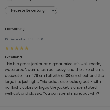
Material:
Textil
Jahreszeit:
Winter
Bewertung
1
Einsatzbereich:
10. Dezember 2025 16:10
Urban / City
Schutzklasse (Zertifizierung):
Bewertung mit 5 von 5 Sternen
Schutzklasse AA
Excellent!
This is a great jacket at a great price. It's well-made,
Materialzusammensetzung:
waterproof, warm, not too heavy, and the size chart is
Außenmaterial: 60% Baumwolle, 40% Polyester. Festes
accurate. I am 179 cm tall with a 100 cm chest and the
Futter: 90% Polyester, 10% Nylon. Abnehmbares Futter:
large fits just right. This jacket also looks great - with
100% Polyester.
no flashy colors or logos the jacket is understated,
well-cut and classic. You can spend more, but why?