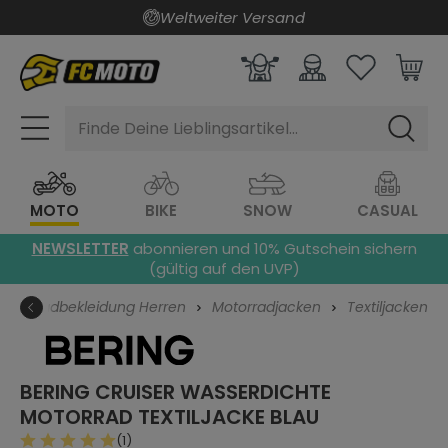
Weltweiter Versand
alt springen
Finde Deine Lieblingsartikel...
MOTO
BIKE
SNOW
CASUAL
NEWSLETTER
abonnieren und 10% Gutschein sichern
(gültig auf den UVP)
Motorradbekleidung Herren
Motorradjacken
Textiljacken
BERING CRUISER WASSERDICHTE
MOTORRAD TEXTILJACKE
BLAU
(1)