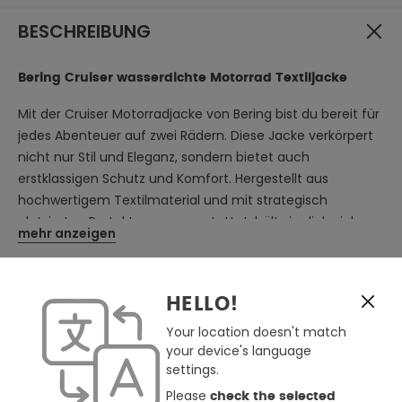
BESCHREIBUNG
Bering Cruiser wasserdichte Motorrad Textiljacke
Mit der Cruiser Motorradjacke von Bering bist du bereit für
jedes Abenteuer auf zwei Rädern. Diese Jacke verkörpert
nicht nur Stil und Eleganz, sondern bietet auch
erstklassigen Schutz und Komfort. Hergestellt aus
hochwertigem Textilmaterial und mit strategisch
platzierten Protektoren ausgestattet, hält sie dich sicher
mehr anzeigen
und geschützt, egal wohin deine Reise führt. Mit
durchdachten Funktionen wie Belüftungsöffnungen und
ERGÄNZUNGSPRODUKTE
verstellbaren Elementen passt sich die Jacke perfekt an
HELLO!
deine Bedürfnisse an. Egal ob kurze Ausflüge in der Stadt
-53%
oder lange Touren über Land, die Cruiser begleitet dich
Your location doesn't match
zuverlässig auf jedem Kilometer.
your device's language
settings.
Eigenschaften:
Please
check the selected