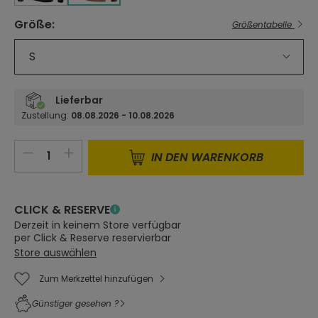
Größe
:
Größentabelle
auswählen
S
Lieferbar
Zustellung:
08.08.2026 - 10.08.2026
Produkt Anzahl: Gib den gewünschten 
IN DEN WARENKORB
CLICK & RESERVE
Derzeit in keinem Store verfügbar
per Click & Reserve reservierbar
Store auswählen
Zum Merkzettel hinzufügen
Günstiger gesehen ?