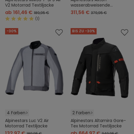
V2 Motorrad Textiljacke
wasserabweisende
Motorrad Textiljacke
ab
161,46 €
311,56 €
189,95 €
379,95 €
(1)
Durchschnittliche Bewertung von 5 von 5 Sternen
-30%
BIS ZU -30%
4 Farben
2 Farben
Alpinestars Luc V2 Air
Alpinestars Altamira Gore-
Motorrad Textiljacke
Tex Motorrad Textiljacke
132,97 €
ab
664,97 €
189,95 €
949,95 €