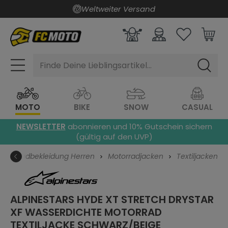
Weltweiter Versand
alt springen
Finde Deine Lieblingsartikel...
MOTO
BIKE
SNOW
CASUAL
NEWSLETTER
abonnieren und 10% Gutschein sichern
(gültig auf den UVP)
Motorradbekleidung Herren
Motorradjacken
Textiljacken
ALPINESTARS HYDE XT STRETCH DRYSTAR
XF WASSERDICHTE MOTORRAD
TEXTILJACKE
SCHWARZ/BEIGE