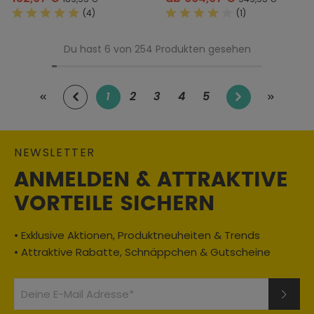
(4)
(1)
Durchschnittliche Bewertung von 5 von 5 Sternen
Durchschnittliche Bewertung
Du hast 6 von 254 Produkten gesehen
1
2
3
4
5
Seite
Seite
Seite
Seite
Seite
NEWSLETTER
ANMELDEN & ATTRAKTIVE
VORTEILE SICHERN
• Exklusive Aktionen, Produktneuheiten & Trends
• Attraktive Rabatte, Schnäppchen & Gutscheine