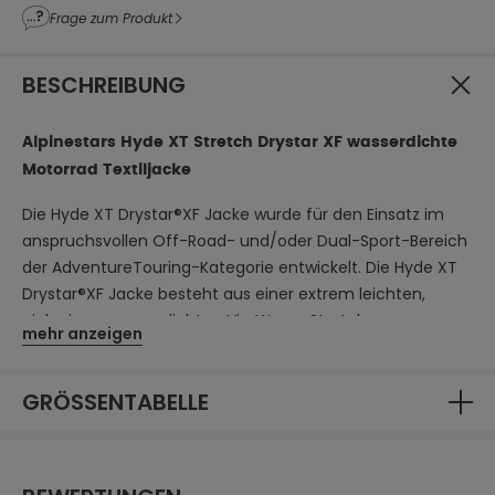
Frage zum Produkt
BESCHREIBUNG
Alpinestars Hyde XT Stretch Drystar XF wasserdichte
Motorrad Textiljacke
Die Hyde XT Drystar®XF Jacke wurde für den Einsatz im
anspruchsvollen Off-Road- und/oder Dual-Sport-Bereich
der AdventureTouring-Kategorie entwickelt. Die Hyde XT
Drystar®XF Jacke besteht aus einer extrem leichten,
einlagigen, wasserdichten VierWege-Stretch-
mehr anzeigen
Hauptkonstruktion und ist an den Außenarmen und
Schultern mit Ripstop-Nylon verstärkt, wodurch ein hohes
GRÖSSENTABELLE
Maß an Strapazierfähigkeit gewährleistet ist. Wie der
Name schon andeutet, verfügt der Hyde XT über eine
laminierte, wasserdichte und hoch atmungsaktive
Drystar®XF-Membran (XF steht für extra flow) für