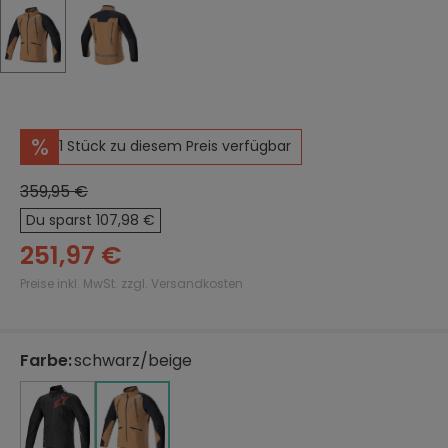
%
1 Stück zu diesem Preis verfügbar
359,95 €
Du sparst 107,98 €
251,97 €
Preise inkl. MwSt. zzgl. Versandkosten
Farbe
:
schwarz/beige
auswählen
schwarz/rot
schwarz/rot
schwarz/beige