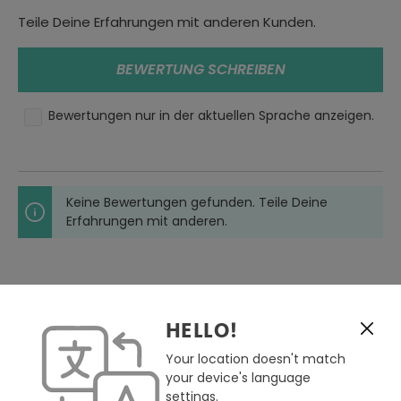
Verlängerter Rückensaum (Drop-Tail) für besseren
Teile Deine Erfahrungen mit anderen Kunden.
Schutz in Fahrposition
Regular Fit
BEWERTUNG SCHREIBEN
Farbe:
dunkelgrau
Bewertungen nur in der aktuellen Sprache anzeigen.
Größe:
S
Oberteile Typ:
Keine Bewertungen gefunden. Teile Deine
Langarmshirts
Erfahrungen mit anderen.
Geschlecht:
Herren
Material:
Textil
HELLO!
Jahreszeit:
Your location doesn't match
Sommer
your device's language
Einsatzbereich:
settings.