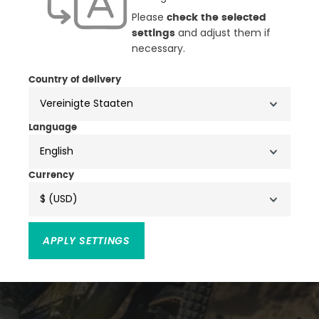
Downhill / MTB
Please
check the selected
and adjust them if
settings
Materialzusammensetzung:
necessary.
90% Polyamide, 10% Elastane
Country of delivery
Language
English
Currency
$ (USD)
APPLY SETTINGS