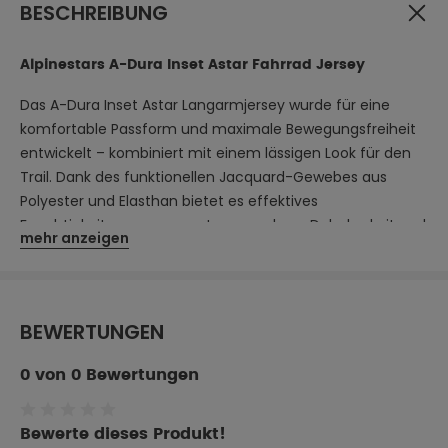
BESCHREIBUNG
Alpinestars A-Dura Inset Astar Fahrrad Jersey
Das A-Dura Inset Astar Langarmjersey wurde für eine
komfortable Passform und maximale Bewegungsfreiheit
entwickelt – kombiniert mit einem lässigen Look für den
Trail. Dank des funktionellen Jacquard-Gewebes aus
Polyester und Elasthan bietet es effektives
Feuchtigkeitsmanagement, angenehme Dehnbarkeit und
mehr anzeigen
hohen Tragekomfort bei jeder Fahrt.
Eigenschaften:
BEWERTUNGEN
Leichte Polyester-Elasthan-Mischung mit
feuchtigkeitsableitender und antimikrobieller
Ausrüstung für schnelles Trocknen und optimalen
0 von 0 Bewertungen
Komfort
Alpinestars-Wortmarke als Siebdruckgrafik auf der
Durchschnittliche Bewertung von 0 von 5 Sternen
Brust
Bewerte dieses Produkt!