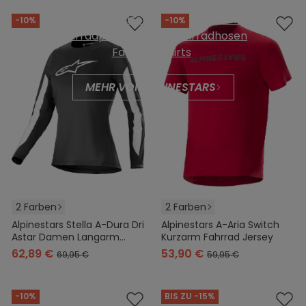
Fahrradhelme
Fahrradhandschuhe
Funktionswäsche
Fahrradjacken
-10%
-10%
Fahrradprotektoren
Fahrradhosen
Fahrrad-Shirts
MEHR VON ALPINESTARS
2 Farben
2 Farben
Alpinestars Stella A-Dura Dri
Alpinestars A-Aria Switch
Astar Damen Langarm
Kurzarm Fahrrad Jersey
Fahrrad Jersey
62,89 €
53,90 €
69,95 €
59,95 €
-10%
BIS ZU -15%