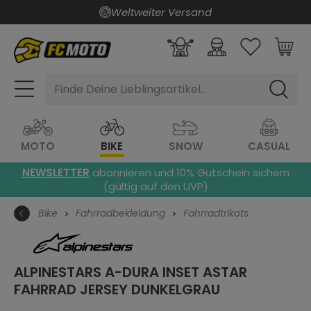
Weltweiter Versand
alt springen
Finde Deine Lieblingsartikel...
MOTO
BIKE
SNOW
CASUAL
NEWSLETTER
abonnieren und 10% Gutschein sichern
(gültig auf den UVP)
Bike
Fahrradbekleidung
Fahrradtrikots
ALPINESTARS A-DURA INSET ASTAR
FAHRRAD JERSEY
DUNKELGRAU