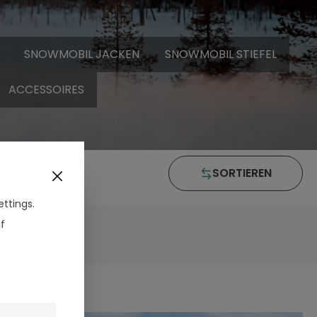
SNOWMOBIL JACKEN
SNOWMOBIL STIEFEL
ACCESSOIRES
SORTIEREN
ttings.
f