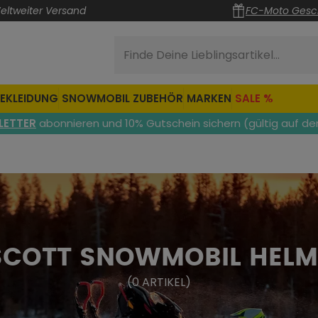
eltweiter Versand
FC-Moto Gesc
Finde Deine Lieblingsartikel...
EKLEIDUNG
SNOWMOBIL ZUBEHÖR
MARKEN
SALE %
LETTER
abonnieren und 10% Gutschein sichern (gültig auf de
SCOTT SNOWMOBIL HELM
(
0
ARTIKEL
)