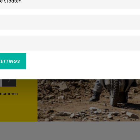
s
ine
SETTINGS
genommen