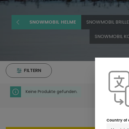
SNOWMOBIL BRILL
SNOWMOBIL HELME
SNOWMOBIL K
FILTERN
Keine Produkte gefunden.
Country of 