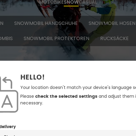
MOTO
BIKE
SNOW
CASUAL
EN
SNOWMOBIL HANDSCHUHE
SNOWMOBIL HOSEN
OMBIS
SNOWMOBIL PROTEKTOREN
RUCKSÄCKE
HELLO!
Your location doesn't match your device's language se
Please
and adjust them i
check the selected settings
necessary.
delivery