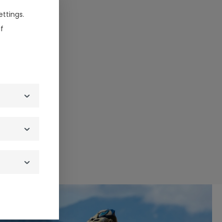
ttings.
f