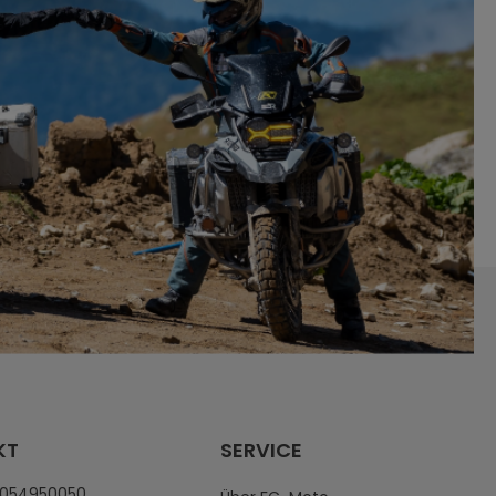
KT
SERVICE
4054950050