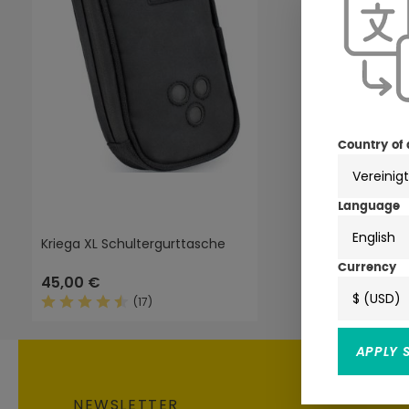
Country of 
Language
English
Kriega XL Schultergurttasche
Currency
45,00 €
$ (USD)
(17)
Durchschnittliche Bewertung von 4.5 von 5 Sterne
APPLY 
NEWSLETTER