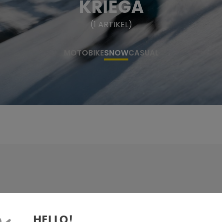
KRIEGA
(
1
ARTIKEL
)
MOTO
BIKE
SNOW
CASUAL
HELLO!