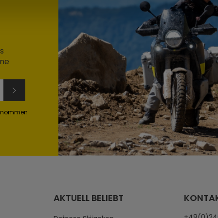
s
ine
genommen
AKTUELL BELIEBT
KONTA
+49(0)2