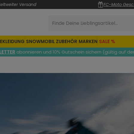
eltweiter Versand
FC-Moto Gesc
Finde Deine Lieblingsartikel...
EKLEIDUNG
SNOWMOBIL ZUBEHÖR
MARKEN
SALE %
LETTER
abonnieren und 10% Gutschein sichern (gültig auf de