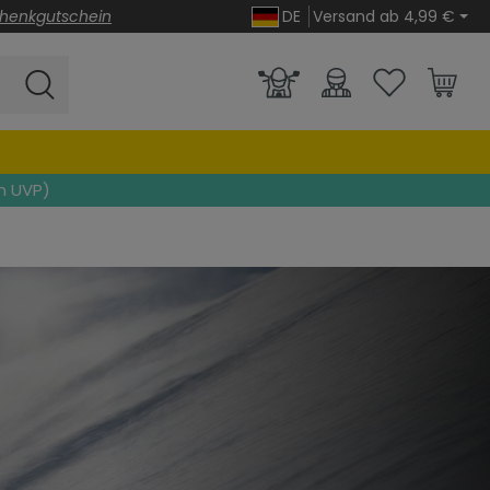
henkgutschein
DE
Versand ab 4,99 €
n UVP)