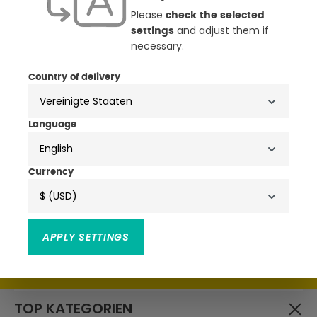
Please
check the selected
and adjust them if
settings
necessary.
NEWSLETTER
Country of delivery
ANMELDEN & ATTRAKTIVE
VORTEILE SICHERN
Language
English
• Exklusive Aktionen, Produktneuheiten & Trends
• Attraktive Rabatte, Schnäppchen & Gutscheine
Currency
$ (USD)
APPLY SETTINGS
Ich habe die
zur Kenntnis
Datenschutzbestimmungen
genommen und die
gelesen und bin mit ihnen
AGB
einverstanden.
TOP KATEGORIEN