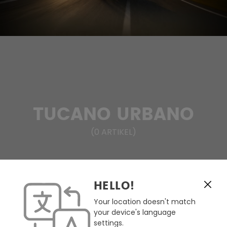
TUCANO URBANO
(
0
ARTIKEL
)
HELLO!
FILTERN & SORTIEREN
Your location doesn't match
your device's language
Keine Produkte gefunden.
settings.