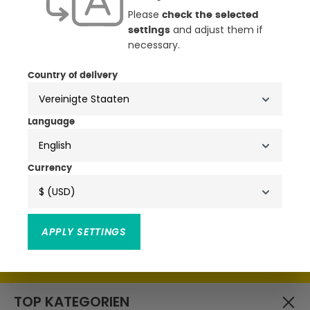
Please
check the selected
and adjust them if
settings
necessary.
NEWSLETTER
Country of delivery
ANMELDEN & ATTRAKTIVE
VORTEILE SICHERN
Language
English
• Exklusive Aktionen, Produktneuheiten & Trends
• Attraktive Rabatte, Schnäppchen & Gutscheine
Currency
$ (USD)
APPLY SETTINGS
Ich habe die
zur Kenntnis
Datenschutzbestimmungen
genommen und die
gelesen und bin mit ihnen
AGB
einverstanden.
TOP KATEGORIEN