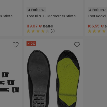
4 Farben
4 Farben
s Stiefel
Thor Blitz XP Motocross Stiefel
Thor Radial
hwarz
weiß
schwarz
(Diese Option ist zurzeit nicht verfügbar.)
grau/orange
(Diese Option ist zurzeit nicht verfügbar.)
rot/schwarz
weiß/schwarz
schwarz
gra
119,07 €
166,55 €
170,11 €
2
(7)
 Bewertung von 4.6 von 5 Sternen
Durchschnittliche Bewertung von 4.2 von 5
Durchschn
-10%