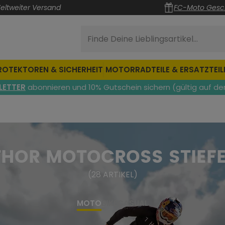
eltweiter Versand
FC-Moto Gesc
Finde Deine Lieblingsartikel...
ROTEKTOREN & SICHERHEIT
MOTORRADTEILE & ERSATZTEIL
LETTER
abonnieren und 10% Gutschein sichern (gültig auf de
THOR MOTOCROSS STIEFE
(
28
ARTIKEL
)
MOTO
BIKE
CASUAL