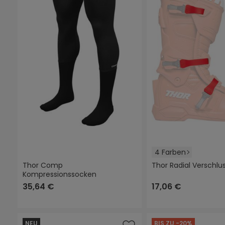
4 Farben
Thor Comp
Thor Radial Verschl
Kompressionssocken
schwarz
grau
rot
(
35,64 €
17,06 €
NEU
BIS ZU -20%