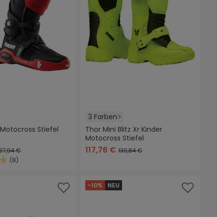
3 Farben
 Motocross Stiefel
Thor Mini Blitz Xr Kinder
Motocross Stiefel
u/gelb
rot/schwarz
weiß
schwarz
neon-gelb
weiß
117,76 €
37,94 €
130,84 €
(8)
5 Sternen
ittliche Bewertung von 4.6 von 5 Sternen
-10%
NEU