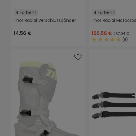
4 Farben
4 Farben
Thor Radial Verschlussbänder
Thor Radial Motocros
schwarz
grau
rot
rot/schwarz
(Diese Option ist zurzeit nicht verfügbar.)
schwarz
grau/gelb
rot/sc
14,56 €
166,56 €
237,94 €
(8)
Durchschnittliche