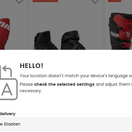
HELLO!
Your location doesn't match your device's language se
Please
and adjust them i
check the selected settings
necessary.
4 Farben
s Stiefel
delivery
Thor Blitz XRS Motocross Schuhe
Thor Blitz 
hwarz
weiß
schwarz
(Diese Opti
gra
(Die
ab
118,95 €
119,07 €
€
148,69 €
17