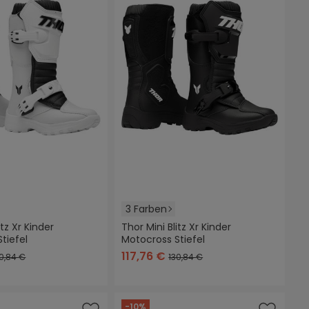
3 Farben
itz Xr Kinder
Thor Mini Blitz Xr Kinder
tiefel
Motocross Stiefel
.)
rfügbar.)
n-gelb
weiß
schwarz
neon-gelb
weiß
117,76 €
0,84 €
130,84 €
Sternen
-10%