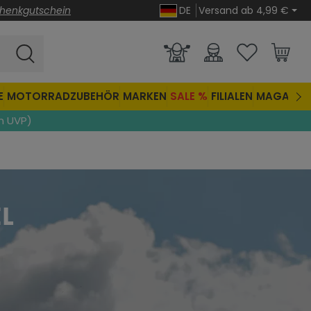
henkgutschein
DE
Versand ab 4,99 €
E
MOTORRADZUBEHÖR
MARKEN
SALE %
FILIALEN
MAGAZIN
n UVP)
L