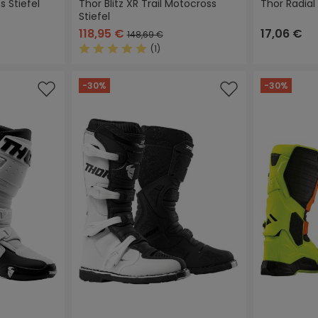
s Stiefel
Thor Blitz XR Trail Motocross
Thor Radial
Stiefel
hwarz
weiß
schwarz
gr
118,95 €
17,06 €
148,69 €
(1)
 Bewertung von 4.6 von 5 Sternen
Durchschnittliche Bewertung von 5 von 5 
-30%
-30%