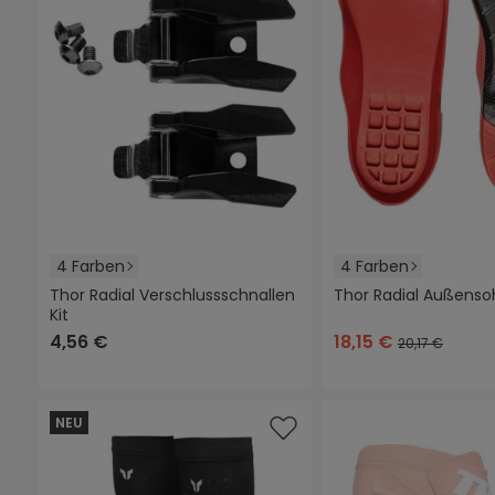
4 Farben
4 Farben
Thor Radial Verschlussschnallen
Thor Radial Außenso
Kit
schwarz
grau
rot
weiß
(Diese Option ist zurzeit nicht verfügbar.)
schwarz
(Diese Option ist zurz
schwarz/rot
rot
(Diese O
(
4,56 €
18,15 €
20,17 €
NEU