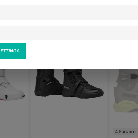
 Bewertung von 4.6 von 5 Sternen
Durchschn
-20%
SETTINGS
4 Farben