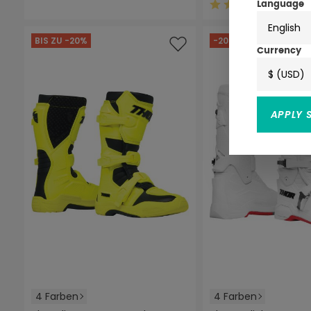
(8)
Language
Durchschnittliche
English
BIS ZU -20%
-20%
Currency
$ (USD)
APPLY 
4 Farben
4 Farben