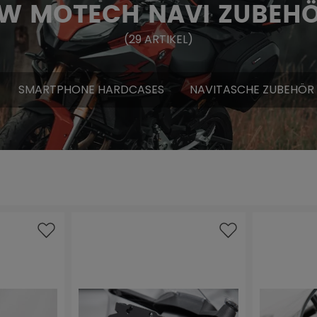
W MOTECH NAVI ZUBEH
(
29
ARTIKEL
)
SMARTPHONE HARDCASES
NAVITASCHE ZUBEHÖR