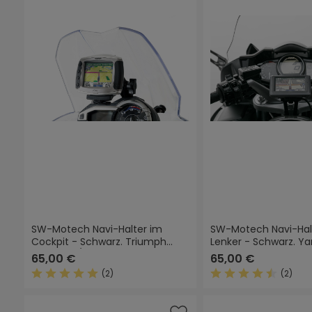
SW-Motech Navi-Halter im
SW-Motech Navi-Hal
Cockpit - Schwarz. Triumph
Lenker - Schwarz. Y
Tiger 800/800 XC, XR (10-17).
1300 (04-).
65,00 €
65,00 €
(2)
(2)
Durchschnittliche Bewertung von 5 von 5 Sternen
Durchschnittliche