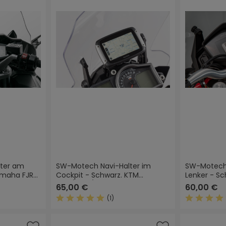
ter am
SW-Motech Navi-Halter im
SW-Motech
amaha FJR
Cockpit - Schwarz. KTM
Lenker - Sc
1050/1090/1190 Adventure.
V85 TT (19-
65,00 €
60,00 €
(1)
 Bewertung von 4.5 von 5 Sternen
Durchschnittliche Bewertung von 5 von 5 
Durchschn