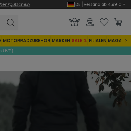
henkgutschein
DE
Versand ab 4,99 €
E
MOTORRADZUBEHÖR
MARKEN
SALE %
FILIALEN
MAGAZIN
n UVP)