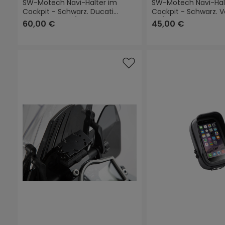
SW-Motech Navi-Halter im
SW-Motech Navi-Hal
Cockpit - Schwarz. Ducati
Cockpit - Schwarz. 
DesertX (22-) / Rally (23-).
DS/X (21-).
60,00 €
45,00 €