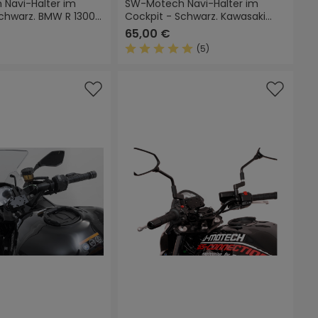
Navi-Halter im
SW-Motech Navi-Halter im
Schwarz. BMW R 1300
Cockpit - Schwarz. Kawasaki
Adventure (24-).
Versys 1000 (15-17).
65,00 €
(5)
 Sternen
Durchschnittliche Bewertung von 