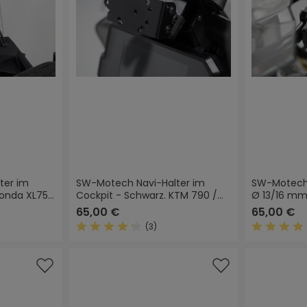
ter im
SW-Motech Navi-Halter im
SW-Motech 
Honda XL750
Cockpit - Schwarz. KTM 790 /
Ø 13/16 mm
890 Adv, Husqv. Norden 901.
65,00 €
65,00 €
(3)
 Bewertung von 5 von 5 Sternen
Durchschnittliche Bewertung von 4.3 von 5
Durchschn