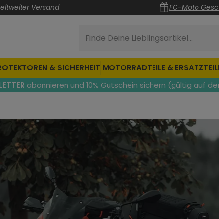
eltweiter Versand
FC-Moto Gesc
Finde Deine Lieblingsartikel...
ROTEKTOREN & SICHERHEIT
MOTORRADTEILE & ERSATZTEIL
LETTER
abonnieren und 10% Gutschein sichern (gültig auf de