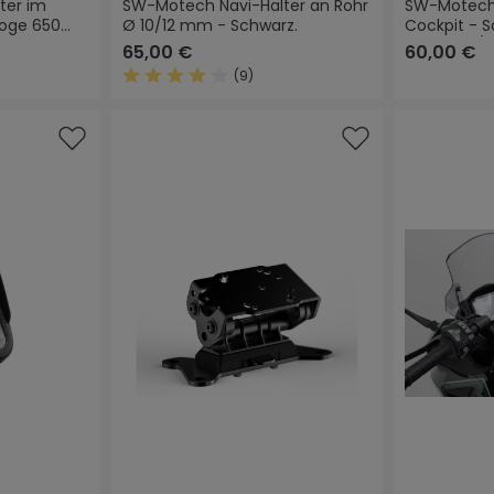
ter im
SW-Motech Navi-Halter an Rohr
SW-Motech 
Voge 650
Ø 10/12 mm - Schwarz.
Cockpit - 
GS (23-) / 
65,00 €
60,00 €
(9)
Durchschnittliche Bewertung von 4.1 von 5