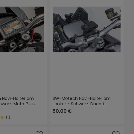
 Navi-Halter am
SW-Motech Navi-Halter am
hwarz. Moto Guzzi
Lenker - Schwarz. Ducati
23).
Multistrada V4 (20-), V2 (24-).
50,00 €
(1)
Sternen
ittliche Bewertung von 5 von 5 Sternen