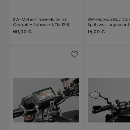
SW-Motech Navi-Halter im
SW-Motech Navi Case
Cockpit - Schwarz. KTM 1290
Spritzwassergeschütz
Super Adventure (14-).
60,00 €
15,00 €