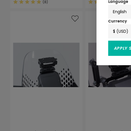
(8)
(1)
Language
Durchschnittliche Bewertung von 4.8 von 5 Sterne
Durchschnittliche
English
Currency
$ (USD)
APPLY 