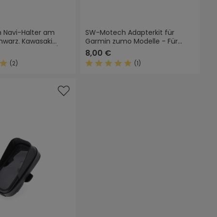
 Navi-Halter am
SW-Motech Adapterkit für
hwarz. Kawasaki
Garmin zumo Modelle - Für
nja 1000SX,1100SX/SE.
Navi-Halter. Schwarz.
8,00 €
(2)
(1)
Sternen
ittliche Bewertung von 5 von 5 Sternen
Durchschnittliche Bewertung von 