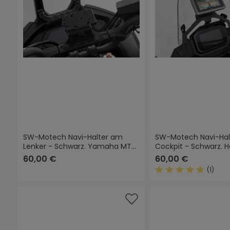
SW-Motech Navi-Halter am
SW-Motech Navi-Hal
Lenker - Schwarz. Yamaha MT-
Cockpit - Schwarz. 
07 Tracer (16-).
Transalp (22-24).
60,00 €
60,00 €
(1)
Durchschnittliche