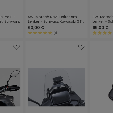
 Pro S -
SW-Motech Navi-Halter am
SW-Motech
t. Schwarz.
Lenker - Schwarz. Kawasaki GTR
Lenker - Sc
1400 (07-).
Z1000SX, Ni
60,00 €
65,00 €
(1)
Durchschnittliche Bewertung von 5 von 5 
Durchschn