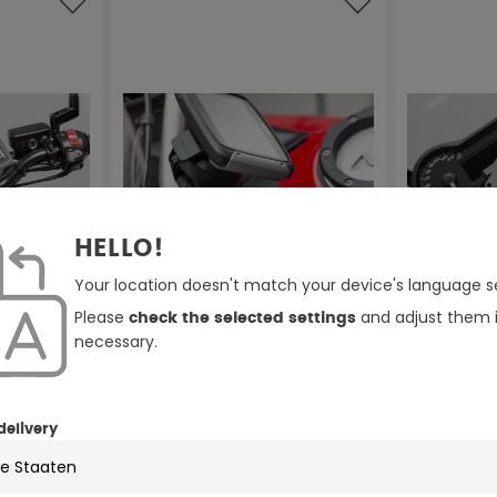
HELLO!
Your location doesn't match your device's language se
Please
and adjust them i
check the selected settings
necessary.
ter am
delivery
SW-Motech Navi-Halter am
SW-Motech
MW- /
Lenker - Schwarz. Ducati
Lenker - S
elle.
Multistrada 1200/ 950/ 1260/ V2.
Triumph-Mo
65,00 €
60,00 €