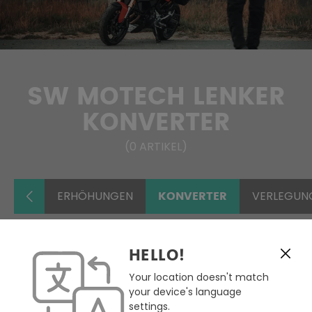
SW MOTECH LENKER
KONVERTER
(
0
ARTIKEL
)
ERHÖHUNGEN
VERLEGUN
KONVERTER
HELLO!
FILTERN & SORTIEREN
Your location doesn't match
your device's language
Keine Produkte gefunden.
settings.