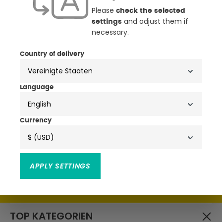
Please
check the selected
and adjust them if
settings
necessary.
NEWSLETTER
Country of delivery
ANMELDEN & ATTRAKTIVE
VORTEILE SICHERN
Language
English
• Exklusive Aktionen, Produktneuheiten & Trends
• Attraktive Rabatte, Schnäppchen & Gutscheine
Currency
$ (USD)
APPLY SETTINGS
Ich habe die
zur Kenntnis
Datenschutzbestimmungen
genommen und die
gelesen und bin mit ihnen
AGB
einverstanden.
TOP KATEGORIEN