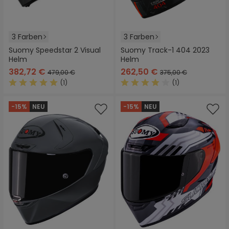
3 Farben
3 Farben
Suomy Speedstar 2 Visual
Suomy Track-1 404 2023
Helm
Helm
382,72 €
262,50 €
479,00 €
375,00 €
(1)
(1)
Durchschnittliche Bewertung von 5 von 5 Sternen
Durchschnittliche Bewertung
-15%
NEU
-15%
NEU