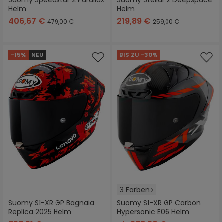
Suomy Speedstar 2 Parallax
Suomy Stellar 2 Deepspace
Helm
Helm
406,67 €
219,89 €
479,00 €
259,00 €
-15%
NEU
BIS ZU -30%
3 Farben
Suomy S1-XR GP Bagnaia
Suomy S1-XR GP Carbon
Replica 2025 Helm
Hypersonic E06 Helm