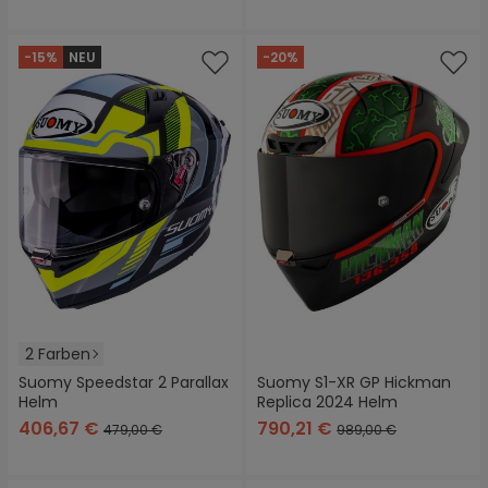
-15%
NEU
-20%
2 Farben
Suomy Speedstar 2 Parallax
Suomy S1-XR GP Hickman
Helm
Replica 2024 Helm
406,67 €
790,21 €
479,00 €
989,00 €