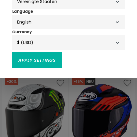
Language
English
Currency
3 Farben
$ (USD)
Suomy TX-Pro Flawless
Suomy TX-Pro Neil Hodgson
Helm
Replica Helm
440,63 €
APPLY SETTINGS
430,66 €
519,00 €
539,00 €
(1)
Durchschnittliche Bewertung
-20%
-15%
NEU