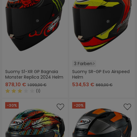
3 Farben
Suomy S1-XR GP Bagnaia
Suomy SR-GP Evo Airspeed
Monster Replica 2024 Helm
Helm
878,10 €
534,53 €
1.099,00 €
669,00 €
(1)
Durchschnittliche Bewertung von 3 von 5 Sternen
-30%
-20%