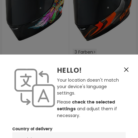
3 Farben
Suomy TX-Pro Chieftain
Suomy TX-Pro Advance
Multi Carbon 2023 Helm
2023 Helm
HELLO!
363,30 €
414,68 €
519,00 €
519,00 €
(2)
Your location doesn't match
(1)
your device's language
Durchschnittliche Bewertung von 3.5 von 5 Sternen
Durchschnittliche Bewertung
settings.
-15%
NEU
-20%
Please
check the selected
and adjust them if
settings
necessary.
Country of delivery