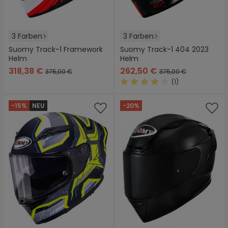
3 Farben
3 Farben
Suomy Track-1 Framework
Suomy Track-1 404 2023
Helm
Helm
318,38 €
262,50 €
375,00 €
375,00 €
(1)
Durchschnittliche Bewertung
-15%
NEU
-20%