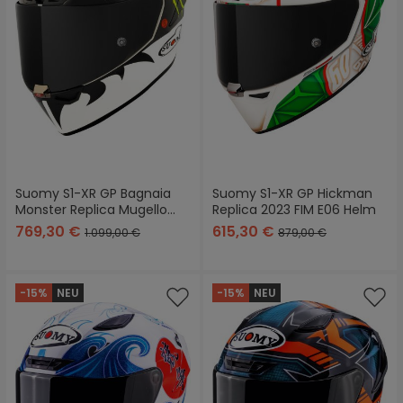
Suomy S1-XR GP Bagnaia
Suomy S1-XR GP Hickman
Monster Replica Mugello
Replica 2023 FIM E06 Helm
2024 Helm
769,30 €
615,30 €
1.099,00 €
879,00 €
-15%
NEU
-15%
NEU