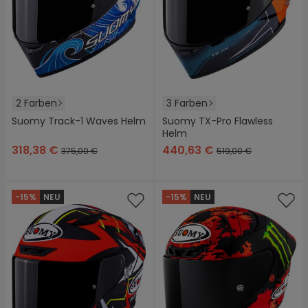
2 Farben
3 Farben
Suomy Track-1 Waves Helm
Suomy TX-Pro Flawless
Helm
318,38 €
440,63 €
375,00 €
519,00 €
-15%
NEU
-15%
NEU