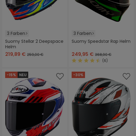
3 Farben
3 Farben
Suomy Stellar 2 Deepspace
Suomy Speedstar Rap Helm
Helm
219,89 €
249,95 €
259,00 €
368,90 €
(6)
Durchschnittliche Bewertung
-15%
NEU
-30%