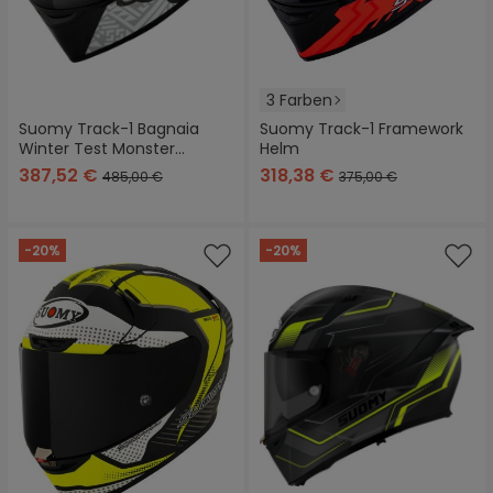
3 Farben
Suomy Track-1 Bagnaia
Suomy Track-1 Framework
Winter Test Monster
Helm
Replica Helm
387,52 €
318,38 €
485,00 €
375,00 €
-20%
-20%