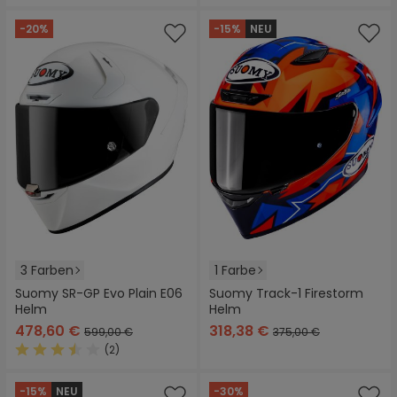
Durchschnittliche Bewertung
-20%
-15%
NEU
3 Farben
1 Farbe
Suomy SR-GP Evo Plain E06
Suomy Track-1 Firestorm
Helm
Helm
478,60 €
318,38 €
599,00 €
375,00 €
(2)
Durchschnittliche Bewertung von 3.5 von 5 Sternen
-15%
NEU
-30%