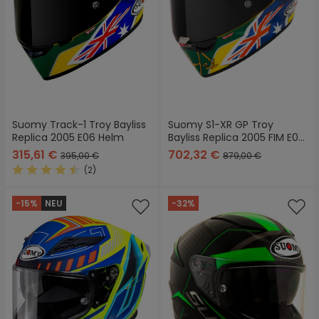
Suomy Track-1 Troy Bayliss
Suomy S1-XR GP Troy
Replica 2005 E06 Helm
Bayliss Replica 2005 FIM E06
Helm
315,61 €
702,32 €
395,00 €
879,00 €
(2)
Durchschnittliche Bewertung von 4.5 von 5 Sternen
-15%
NEU
-32%