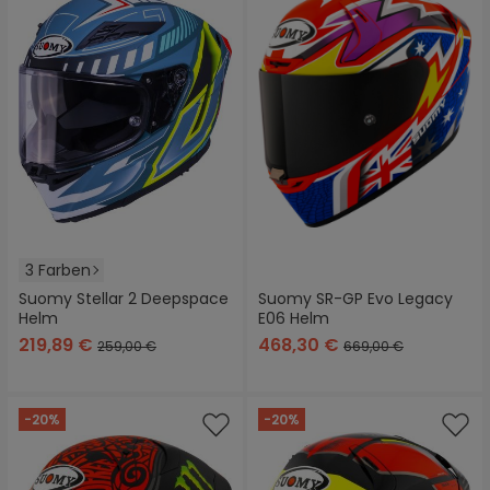
3 Farben
Suomy Stellar 2 Deepspace
Suomy SR-GP Evo Legacy
Helm
E06 Helm
219,89 €
468,30 €
259,00 €
669,00 €
-20%
-20%