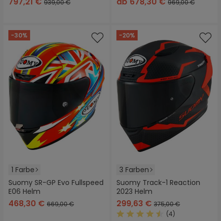
797,21 €
ab
678,30 €
939,00 €
969,00 €
-30%
-20%
1 Farbe
3 Farben
Suomy SR-GP Evo Fullspeed
Suomy Track-1 Reaction
E06 Helm
2023 Helm
468,30 €
299,63 €
669,00 €
375,00 €
(4)