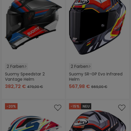
2 Farben
2 Farben
Suomy Speedstar 2
Suomy SR-GP Evo Infrared
Vantage Helm
Helm
382,72 €
567,98 €
479,00 €
669,00 €
-20%
-15%
NEU