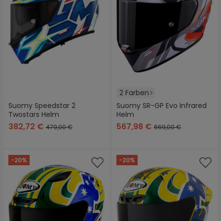
2 Farben
Suomy Speedstar 2
Suomy SR-GP Evo Infrared
Twostars Helm
Helm
382,72 €
567,98 €
479,00 €
669,00 €
-20%
-20%