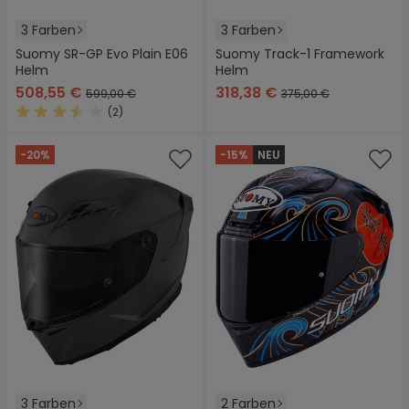
3 Farben
3 Farben
Suomy SR-GP Evo Plain E06
Suomy Track-1 Framework
Helm
Helm
508,55 €
318,38 €
599,00 €
375,00 €
(2)
Durchschnittliche Bewertung von 3.5 von 5 Sternen
-20%
-15%
NEU
3 Farben
2 Farben