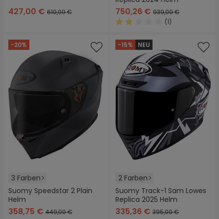
427,00 €
750,26 €
610,00 €
939,00 €
(1)
Durchschnittliche Bewertung
-20%
-15%
NEU
3 Farben
2 Farben
Suomy Speedstar 2 Plain
Suomy Track-1 Sam Lowes
Helm
Replica 2025 Helm
358,75 €
335,36 €
449,00 €
395,00 €