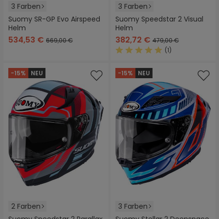
3 Farben
3 Farben
Suomy SR-GP Evo Airspeed
Suomy Speedstar 2 Visual
Helm
Helm
534,53 €
382,72 €
669,00 €
479,00 €
(1)
Durchschnittliche Bewertung
-15%
NEU
-15%
NEU
2 Farben
3 Farben