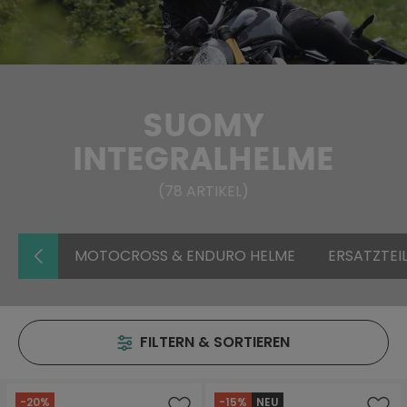
SUOMY
INTEGRALHELME
(
78
ARTIKEL
)
MOTOCROSS & ENDURO HELME
ERSATZTEI
FILTERN & SORTIEREN
-20%
-15%
NEU