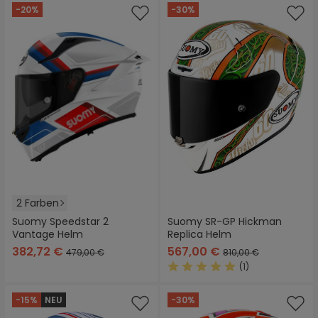
-20%
-30%
2 Farben
Suomy Speedstar 2
Suomy SR-GP Hickman
Vantage Helm
Replica Helm
382,72 €
567,00 €
479,00 €
810,00 €
(1)
Durchschnittliche Bewertung
-15%
NEU
-30%