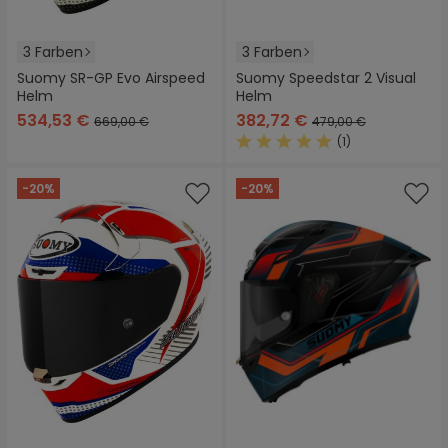
3 Farben
3 Farben
Suomy SR-GP Evo Airspeed
Suomy Speedstar 2 Visual
Helm
Helm
534,53 €
382,72 €
669,00 €
479,00 €
(1)
Durchschnittliche Bewertung
-20%
-20%