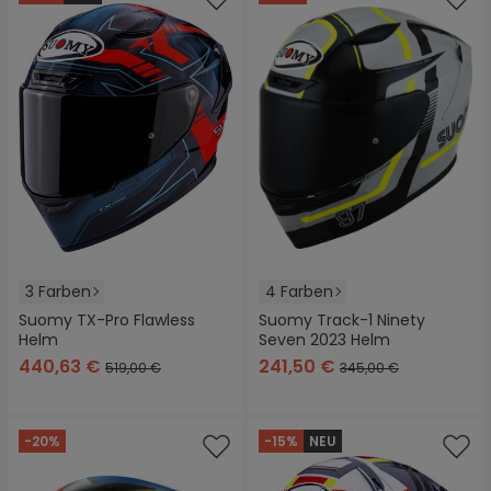
3 Farben
4 Farben
Suomy TX-Pro Flawless
Suomy Track-1 Ninety
Helm
Seven 2023 Helm
440,63 €
241,50 €
519,00 €
345,00 €
-20%
-15%
NEU