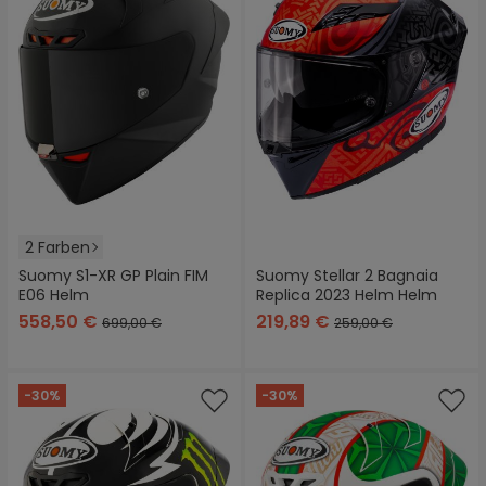
2 Farben
Suomy S1-XR GP Plain FIM
Suomy Stellar 2 Bagnaia
E06 Helm
Replica 2023 Helm Helm
558,50 €
219,89 €
699,00 €
259,00 €
-30%
-30%