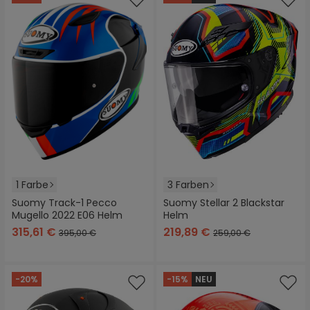
1 Farbe
3 Farben
Suomy Track-1 Pecco
Suomy Stellar 2 Blackstar
Mugello 2022 E06 Helm
Helm
315,61 €
219,89 €
395,00 €
259,00 €
-20%
-15%
NEU