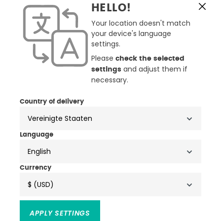
HELLO!
Your location doesn't match
your device's language
settings.
Please
check the selected
and adjust them if
settings
necessary.
Country of delivery
Sena Momentum Evo
Sena Stryker Innenpolster
Wangenpolster
41,95 €
44,95 €
Language
English
NEU
Currency
$ (USD)
APPLY SETTINGS