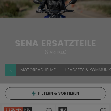
SENA ERSATZTEILE
(
9
ARTIKEL
)
MOTORRADHELME
HEADSETS & KOMMUNI
FILTERN & SORTIEREN
BIS ZU -1%
NEU
NEU