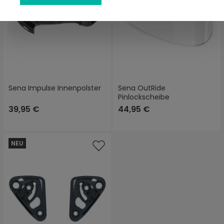
Sena Impulse Innenpolster
Sena OutRide
Pinlockscheibe
39,95 €
44,95 €
NEU