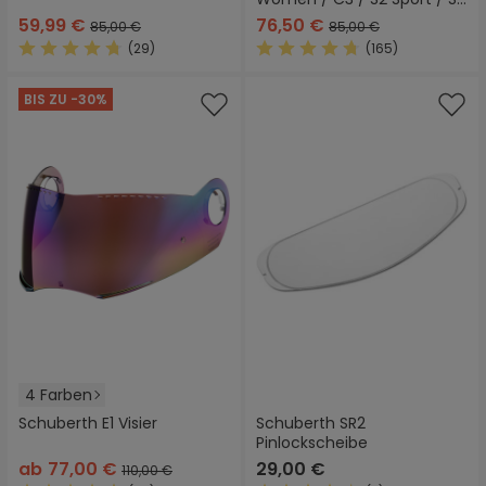
Visier
59,99 €
76,50 €
85,00 €
85,00 €
(29)
(165)
Durchschnittliche Bewertung von 4.8 von 5 Sternen
Durchschnittliche Bewertung
BIS ZU -30%
4 Farben
Schuberth E1 Visier
Schuberth SR2
Pinlockscheibe
ab
77,00 €
29,00 €
110,00 €