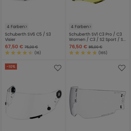
4 Farben
4 Farben
Schuberth SV6 C5 / S3
Schuberth SV1 C3 Pro / C3
Visier
Women / C3 / S2 Sport / S2
Visier
67,50 €
76,50 €
75,00 €
85,00 €
(16)
(165)
Durchschnittliche Bewertung von 4.5 von 5 Sternen
Durchschnittliche Bewertung
-10%