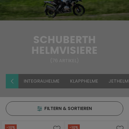
SCHUBERTH
HELMVISIERE
(
76
ARTIKEL
)
INTEGRALHELME
KLAPPHELME
JETHELM
FILTERN & SORTIEREN
-10%
-10%