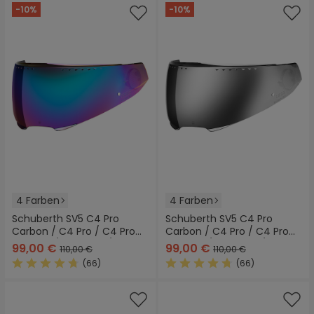
-10%
-10%
4 Farben
4 Farben
Schuberth SV5 C4 Pro
Schuberth SV5 C4 Pro
Carbon / C4 Pro / C4 Pro
Carbon / C4 Pro / C4 Pro
Women / C4 Basic / C4
Women / C4 Basic / C4
99,00 €
99,00 €
110,00 €
110,00 €
Visier
Visier
(66)
(66)
Durchschnittliche Bewertung von 4.6 von 5 Sternen
Durchschnittliche Bewertung