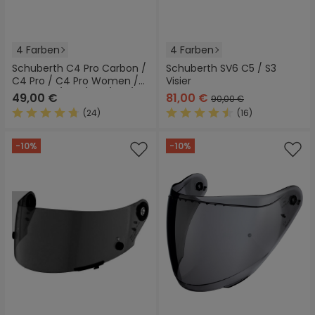
4 Farben
4 Farben
Schuberth C4 Pro Carbon /
Schuberth SV6 C5 / S3
C4 Pro / C4 Pro Women /
Visier
C4 Basic / C4 / C3 / S2 / E1
49,00 €
81,00 €
90,00 €
Sonnenvisier
(24)
(16)
Durchschnittliche Bewertung von 4.7 von 5 Sternen
Durchschnittliche Bewertung
-10%
-10%