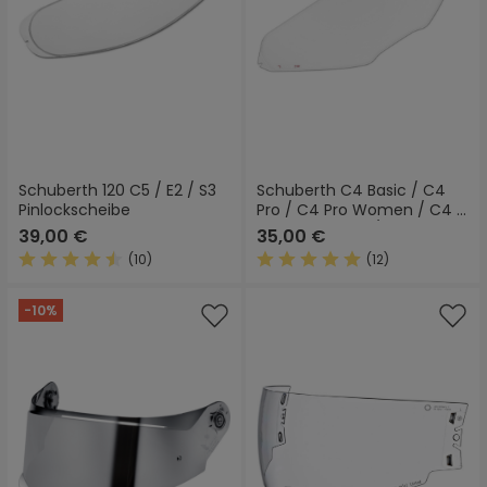
Schuberth 120 C5 / E2 / S3
Schuberth C4 Basic / C4
Pinlockscheibe
Pro / C4 Pro Women / C4 /
C4 Pro Carbon / SV5 120
39,00 €
35,00 €
Pinlockscheibe
(10)
(12)
Durchschnittliche Bewertung von 4.6 von 5 Sternen
Durchschnittliche Bewertung
-10%