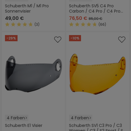
Schuberth M1 / M1 Pro
Schuberth SV5 C4 Pro
Sonnenvisier
Carbon / C4 Pro / C4 Pro
Women / C4 Basic / C4
49,00 €
76,50 €
85,00 €
Visier
(3)
(66)
Durchschnittliche Bewertung von 4.6 von 5 Sternen
Durchschnittliche Bewertung
-29%
-10%
4 Farben
4 Farben
Schuberth E1 Visier
Schuberth SV1 C3 Pro / C3
Women / C3 / S2 Sport / S2