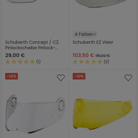
4 Farben
Schuberth Concept / C2
Schuberth E2 Visier
Pinlockscheibe Pinlock-
Linse
29,00 €
103,50 €
115,00 €
(1)
(3)
Durchschnittliche Bewertung von 5 von 5 Sternen
Durchschnittliche Bewertung
-10%
-10%