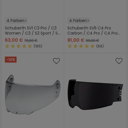
4 Farben
4 Farben
Schuberth SV1 C3 Pro / C3
Schuberth SV5 C4 Pro
Women / C3 / S2 Sport / S2
Carbon / C4 Pro / C4 Pro
Visier
Women / C4 Basic / C4
63,00 €
81,00 €
70,00 €
90,00 €
Visier
(165)
(66)
Durchschnittliche Bewertung von 4.6 von 5 Sternen
Durchschnittliche Bewertung
-10%