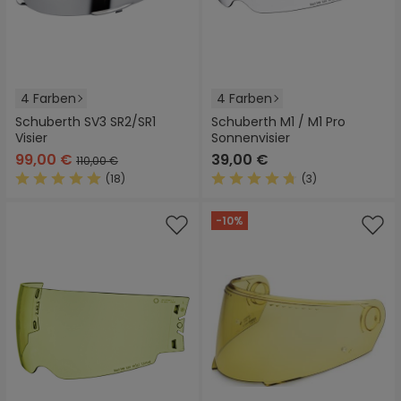
4 Farben
4 Farben
Schuberth SV3 SR2/SR1
Schuberth M1 / M1 Pro
Visier
Sonnenvisier
99,00 €
39,00 €
110,00 €
(18)
(3)
Durchschnittliche Bewertung von 4.8 von 5 Sternen
Durchschnittliche Bewertung
-10%