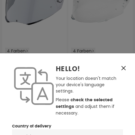
4 Farben
4 Farben
Schuberth SV1 C3 Pro / C3
Schuberth SV3 SR2/SR1
Women / C3 / S2 Sport / S2
Visier
HELLO!
Visier
72,00 €
63,00 €
80,00 €
70,00 €
(165)
Your location doesn't match
(18)
your device's language
Durchschnittliche Bewertung von 4.6 von 5 Sternen
Durchschnittliche Bewertung
settings.
-10%
Please
check the selected
and adjust them if
settings
necessary.
Country of delivery