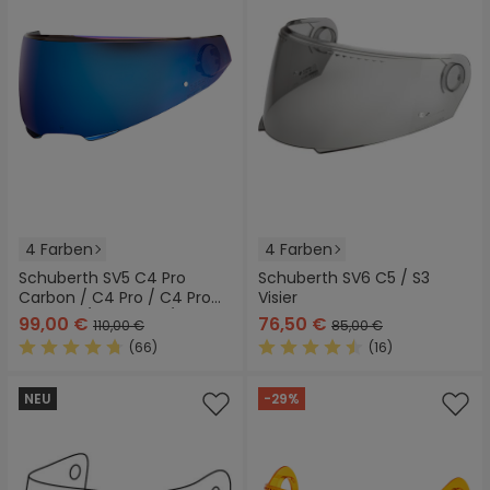
4 Farben
4 Farben
Schuberth SV5 C4 Pro
Schuberth SV6 C5 / S3
Carbon / C4 Pro / C4 Pro
Visier
Women / C4 Basic / C4
99,00 €
76,50 €
110,00 €
85,00 €
Visier
(66)
(16)
Durchschnittliche Bewertung von 4.6 von 5 Sternen
Durchschnittliche Bewertung
NEU
-29%