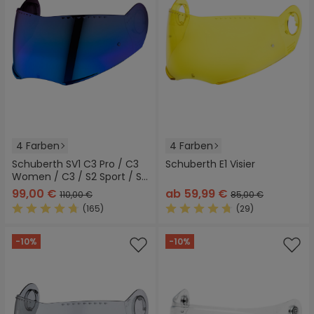
4 Farben
4 Farben
Schuberth SV1 C3 Pro / C3
Schuberth E1 Visier
Women / C3 / S2 Sport / S2
Visier
99,00 €
ab
59,99 €
110,00 €
85,00 €
(165)
(29)
Durchschnittliche Bewertung von 4.6 von 5 Sternen
Durchschnittliche Bewertung
-10%
-10%