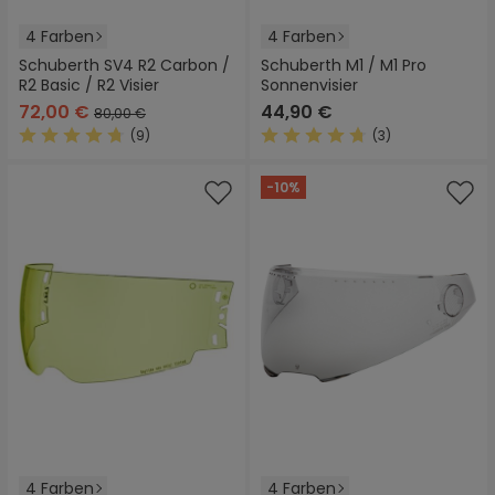
4 Farben
4 Farben
Schuberth SV4 R2 Carbon /
Schuberth M1 / M1 Pro
R2 Basic / R2 Visier
Sonnenvisier
72,00 €
44,90 €
80,00 €
(9)
(3)
Durchschnittliche Bewertung von 4.7 von 5 Sternen
Durchschnittliche Bewertung
-10%
4 Farben
4 Farben