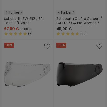
4 Farben
4 Farben
Schuberth SV3 SR2 / SR1
Schuberth C4 Pro Carbon /
Tear-Off Visier
C4 Pro / C4 Pro Women /
C4 Basic / C4 / C3 / S2 / E1
67,50 €
49,00 €
75,00 €
Sonnenvisier
(6)
(24)
Durchschnittliche Bewertung von 5 von 5 Sternen
Durchschnittliche Bewertung
-10%
-10%