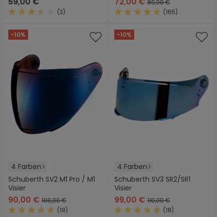
59,00 €
72,00 €
80,00 €
(2)
(165)
Durchschnittliche Bewertung von 3.5 von 5 Sternen
Durchschnittliche Bewertung
-10%
-10%
4 Farben
4 Farben
Schuberth SV2 M1 Pro / M1
Schuberth SV3 SR2/SR1
Visier
Visier
90,00 €
99,00 €
100,00 €
110,00 €
(19)
(18)