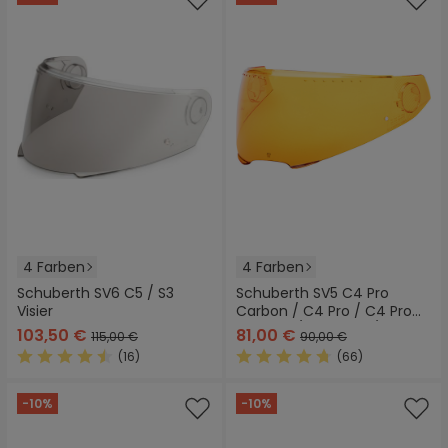
4 Farben
4 Farben
Schuberth SV6 C5 / S3
Schuberth SV5 C4 Pro
Visier
Carbon / C4 Pro / C4 Pro
Women / C4 Basic / C4
103,50 €
81,00 €
115,00 €
90,00 €
Visier
(16)
(66)
Durchschnittliche Bewertung von 4.5 von 5 Sternen
Durchschnittliche Bewertung
-10%
-10%