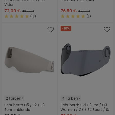
Schuberth SV3 SR2/SR1
Schuberth E2 Visier
Visier
72,00 €
76,50 €
80,00 €
85,00 €
(18)
(3)
Durchschnittliche Bewertung von 4.8 von 5 Sternen
Durchschnittliche Bewertung
-10%
2 Farben
4 Farben
Schuberth C5 / E2 / S3
Schuberth SV1 C3 Pro / C3
Sonnenblende
Women / C3 / S2 Sport / S2
Visier