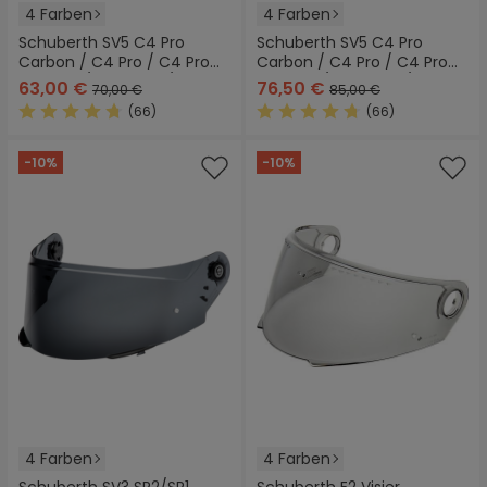
4 Farben
4 Farben
Schuberth SV5 C4 Pro
Schuberth SV5 C4 Pro
Carbon / C4 Pro / C4 Pro
Carbon / C4 Pro / C4 Pro
Women / C4 Basic / C4
Women / C4 Basic / C4
63,00 €
76,50 €
70,00 €
85,00 €
Visier
Visier
(66)
(66)
Durchschnittliche Bewertung von 4.6 von 5 Sternen
Durchschnittliche Bewertung
-10%
-10%
4 Farben
4 Farben