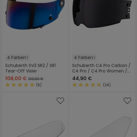
4 Farben
4 Farben
Schuberth SV3 SR2 / SR1
Schuberth C4 Pro Carbon /
Tear-Off Visier
C4 Pro / C4 Pro Women /
C4 Basic / C4 / C3 / S2 / E1
108,00 €
44,90 €
120,00 €
Sonnenvisier
(6)
(24)
Durchschnittliche Bewertung von 5 von 5 Sternen
Durchschnittliche Bewertung