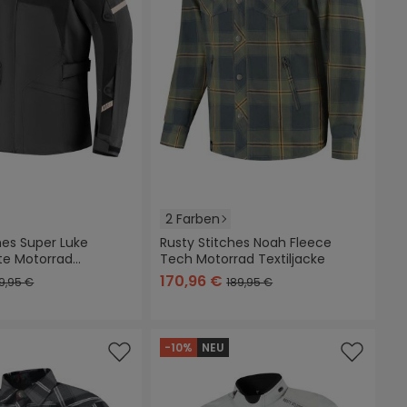
2 Farben
hes Super Luke
Rusty Stitches Noah Fleece
te Motorrad
Tech Motorrad Textiljacke
blau/grün
grau/schwarz/weiß
170,96 €
9,95 €
189,95 €
-10%
NEU