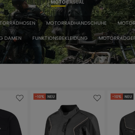
MOTO
CASUAL
TORRADHOSEN
MOTORRADHANDSCHUHE
MOTOR
G DAMEN
FUNKTIONSBEKLEIDUNG
MOTORRADGE
-10%
NEU
-10%
NEU