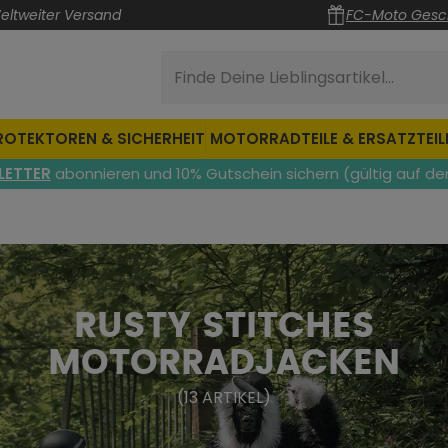
eltweiter Versand
FC-Moto Gesc
Finde Deine Lieblingsartikel...
ROTEKTOREN & SICHERHEIT
MOTORRADTEILE & ERSATZTEIL
LETTER
abonnieren und 10% Gutschein sichern (gültig auf de
RUSTY STITCHES
MOTORRADJACKEN
(
13
ARTIKEL
)