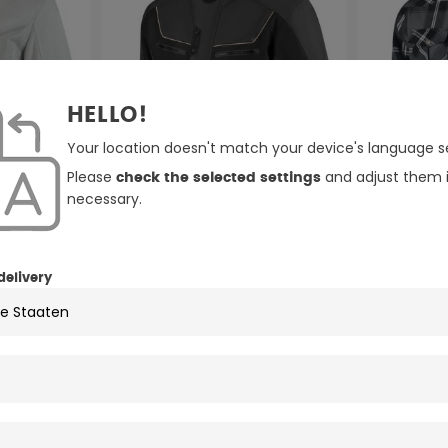
HELLO!
Your location doesn't match your device's language se
Please
and adjust them i
check the selected settings
necessary.
delivery
3 Farben
2 Farben
 Mike
Rusty Stitches Luke
Rusty Stitc
wasserdichte Motorrad
Tech Motorr
schwarz/gelb
anthrazit/schwarz
hellgrau/schwarz
blau/grü
gra
Textiljacke
152,96 €
170,96 €
169,95 €
1
-10%
NEU