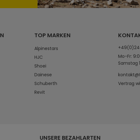
EN
TOP MARKEN
KONTA
+49(0)2
Alpinestars
Mo-Fr: 9:0
HJC
Samstag 1
Shoei
Dainese
kontakt@
Schuberth
Vertrag w
Revit
UNSERE BEZAHLARTEN