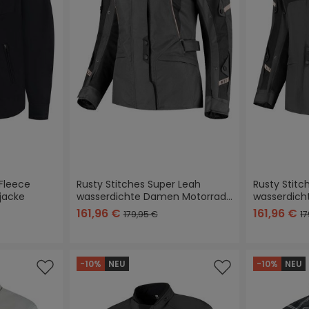
Fleece
Rusty Stitches Super Leah
Rusty Stitc
jacke
wasserdichte Damen Motorrad
wasserdich
Textiljacke
Textiljacke
161,96 €
161,96 €
179,95 €
17
-10%
NEU
-10%
NEU