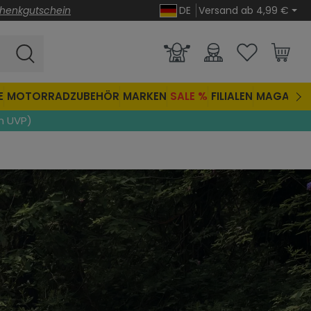
henkgutschein
DE
Versand ab 4,99 €
E
MOTORRADZUBEHÖR
MARKEN
SALE %
FILIALEN
MAGAZIN
n UVP)