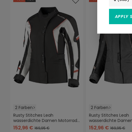
APPLY 
2 Farben
2 Farben
Rusty Stitches Leah
Rusty Stitches Leah
wasserdichte Damen Motorrad
wasserdichte Damen
schwarz/rot
anthrazit/schwarz
schwarz/rot
anthrazit/sc
Textiljacke
Textiljacke
152,96 €
152,96 €
169,95 €
169,95 €