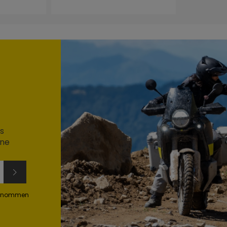
s
ine
genommen