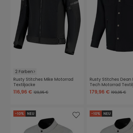
2 Farben
Rusty Stitches Mike Motorrad
Rusty Stitches Dean 
Textiljacke
Tech Motorrad Textil
schwarz
hellgrau
116,96 €
179,96 €
129,95 €
199,95 €
-10%
NEU
-10%
NEU