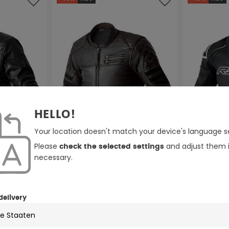
HELLO!
Your location doesn't match your device's language se
Please
and adjust them i
check the selected settings
necessary.
2 Farben
6 Farben
O Motorrad
delivery
RST Hillberry D3O Motorrad
RST S1 D3O 
Lederjacke
Lederjacke
schwarz
braun
schwarz
sch
314,26 €
314,26 €
349,95 €
3