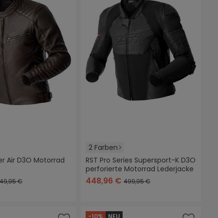
2 Farben
er Air D3O Motorrad
RST Pro Series Supersport-K D3O
perforierte Motorrad Lederjacke
aun
schwarz
schwarz/grau
448,96 €
49,95 €
499,95 €
-10%
NEU