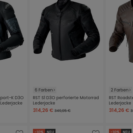
6 Farben
2 Farben
sport-K D3O
RST S1 D3O perforierte Motorrad
RST Roadst
 Lederjacke
Lederjacke
Lederjacke
+
2
u
schwarz
schwarz/rot
schwarz/weiß
schwarz/neon/gelb
schwarz
br
314,26 €
314,26 €
349,95 €
3
-10%
NEU
-10%
NEU