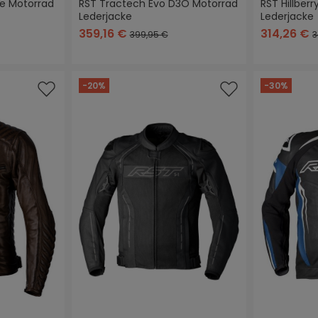
te Motorrad
RST Tractech Evo D3O Motorrad
RST Hillber
Lederjacke
Lederjacke
/neon-
+
2
z/weiß
schwarz
schwarz/blau
schwarz/rot
schwarz/weiß
schwarz
br
ün
359,16 €
314,26 €
399,95 €
3
-20%
-30%