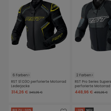
6 Farben
2 Farben
RST S1 D3O perforierte Motorrad
RST Pro Series Super
Lederjacke
perforierte Motorrad
+
2
schwarz
schwarz/rot
schwarz/weiß
schwarz/neon/gelb
schwarz
schwarz/gra
314,26 €
448,96 €
349,95 €
499,95 €
BIS ZU -30%
-10%
NEU