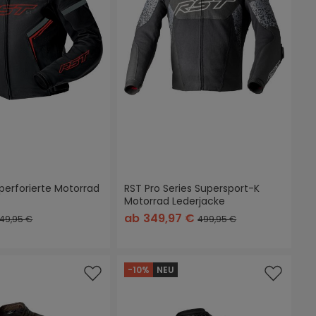
perforierte Motorrad
RST Pro Series Supersport-K
Motorrad Lederjacke
+
2
warz/rot
schwarz/weiß
schwarz/neon/gelb
ab
349,97 €
49,95 €
499,95 €
-10%
NEU