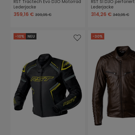
RST Tractech Evo D3O Motorrad
RST S1 D3O perforier
Lederjacke
Lederjacke
schwarz
schwarz
schwarz/blau
schwarz/rot
schwarz/weiß
schwarz
schwarz/rot
schwar
gr
359,16 €
314,26 €
399,95 €
349,95 €
-10%
NEU
-30%