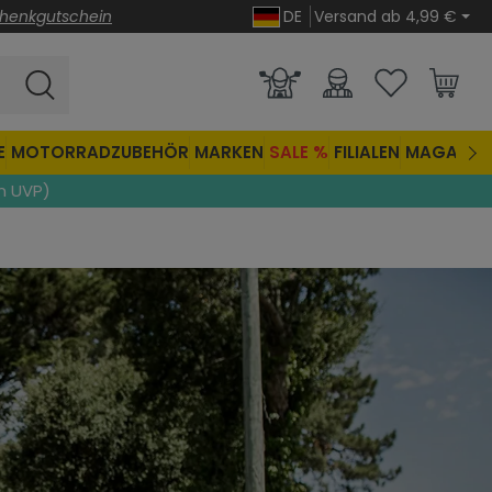
henkgutschein
DE
Versand ab 4,99 €
E
MOTORRADZUBEHÖR
MARKEN
SALE %
FILIALEN
MAGAZIN
n UVP)