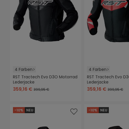
4 Farben
4 Farben
RST Tractech Evo D3O Motorrad
RST Tractech Evo D
Lederjacke
Lederjacke
schwarz
schwarz/blau
schwarz/rot
schwarz/weiß
schwarz
schwarz/bla
schwar
359,16 €
359,16 €
399,95 €
399,95 €
-10%
NEU
-10%
NEU