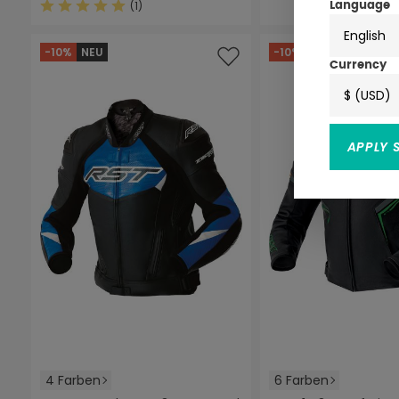
(1)
Language
Durchschnittliche Bewertung von 5 von 5 Sternen
English
-10%
NEU
-10%
NEU
Currency
$ (USD)
APPLY 
4 Farben
6 Farben