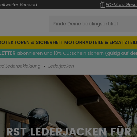
eltweiter Versand
FC-Moto Gesc
Finde Deine Lieblingsartikel...
ROTEKTOREN & SICHERHEIT
MOTORRADTEILE & ERSATZTEIL
LETTER
abonnieren und 10% Gutschein sichern (gültig auf de
ad Lederbekleidung
Lederjacken
RST LEDERJACKEN FÜR