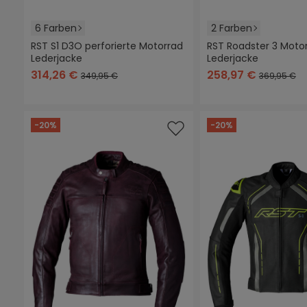
6 Farben
2 Farben
RST S1 D3O perforierte Motorrad
RST Roadster 3 Moto
Lederjacke
Lederjacke
schwarz/neon-
+
2
schwarz
schwarz/rot
schwarz/weiß
schwarz
braun
gelb
314,26 €
258,97 €
349,95 €
369,95 €
-20%
-20%