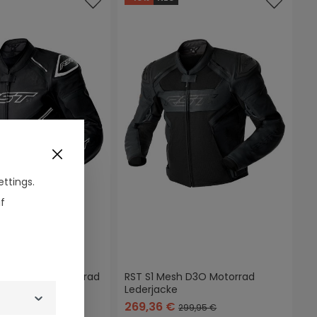
ttings.
f
perforierte Motorrad
RST S1 Mesh D3O Motorrad
Lederjacke
+
2
warz/rot
schwarz/weiß
schwarz/neon/gelb
269,36 €
49,95 €
299,95 €