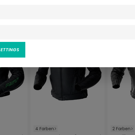
-10%
NEU
-10%
NEU
SETTINGS
4 Farben
2 Farben