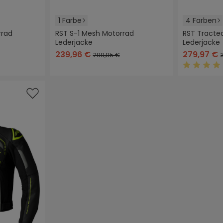
1 Farbe
4 Farben
rrad
RST S-1 Mesh Motorrad
RST Tracte
Lederjacke
Lederjacke
schwarz
schwarz
(Diese Opti
sch
239,96 €
279,97 €
299,95 €
Durchschn