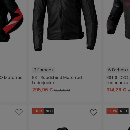
2 Farben
6 Farben
3O Motorrad
RST Roadster 3 Motorrad
RST S1 D3O 
Lederjacke
Lederjacke
u
z/rot
schwarz/weiß
schwarz
braun
schwarz
sch
295,96 €
314,26 €
369,95 €
3
-10%
NEU
-10%
NEU